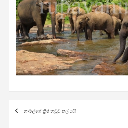
Post
නාමල්ගේ ක්‍රිෂ් නඩුව කල් යයි
navigation