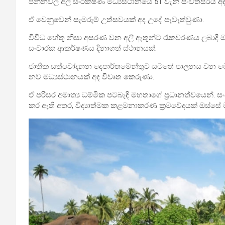
පින්නවල අලි සංරක්ෂණ මධ්‍යස්ථානයේ 51 වැනි සංවත්සරය අද
ඒ වෙනුවෙන් සැමරුම් උත්සවයක් අද උදේ පැවැත්වුණා.
විවිධ හේතු නිසා අසරණ වන අලි ඇතුන්ට රැකවරණය ලබාදී ඔවුන
සංචාරක ආකර්ෂණය දිනාගත් ස්ථානයක්.
ජාතික සත්වෝද්‍යාන දෙපාර්තමේන්තුව යටතේ පාලනය වන මෙම
නව මධ්‍යස්ථානයක් අද විවෘත කෙරුණා.
ඒ පරිසර අමාත්‍ය ධම්මික පටබැඳි මහතාගේ ප්‍රධානත්වයෙන්.
කර ඇති අතර, විද්‍යාත්මක කළමනාකරණ ක්‍රමවේදයක් ඔස්සේ ම