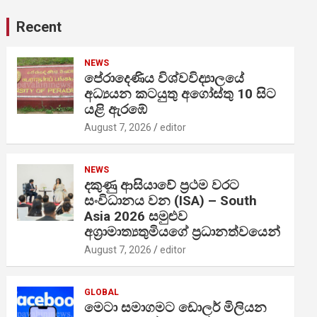
Recent
NEWS
පේරාදෙණිය විශ්වවිද්‍යාලයේ
අධ්‍යයන කටයුතු අගෝස්තු 10 සිට
යළි ඇරඹේ
August 7, 2026
editor
NEWS
දකුණු ආසියාවේ ප්‍රථම වරට
සංවිධානය වන (ISA) – South
Asia 2026 සමුළුව
අග්‍රාමාත්‍යතුමියගේ ප්‍රධානත්වයෙන්
August 7, 2026
editor
GLOBAL
මෙටා සමාගමට ඩොලර් මිලියන