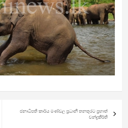
ජනාධිපති කාර්ය මණ්ඩල ප්‍රධානී තනතුරට ප්‍රභාත්
චන්ද්‍රකීර්ති