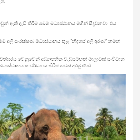
යි.
් ඇති දැඩි කිරීම මෙම මධ්‍යස්ථානය මගින් සිදුවනවා. එය
 අලි සංරක්ෂණ මධ්‍යස්ථානය තුළ “නිදහස් අලි අරණ” නමින්
 සංවත්සරය වෙනුවෙන් අධ්‍යාපනික වැඩසටහන් මාලාවක් සංවිධාන
ධ්‍යස්ථානය සංවර්ධනය කිරීම තවත් අරමුණක්.