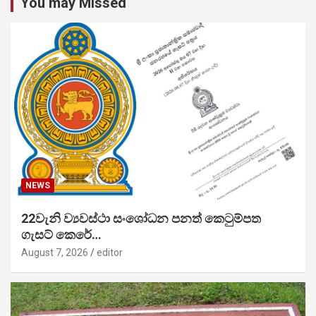
You may Missed
NEWS
22වැනි ව්‍යවස්ථා සංශෝධන පනත් කෙටුම්පත
ගැසට් කෙරේ…
August 7, 2026
editor