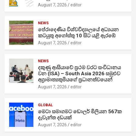
August 7, 2026
editor
NEWS
පේරාදෙණිය විශ්වවිද්‍යාලයේ අධ්‍යයන
කටයුතු අගෝස්තු 10 සිට යළි ඇරඹේ
August 7, 2026
editor
NEWS
දකුණු ආසියාවේ ප්‍රථම වරට සංවිධානය
වන (ISA) – South Asia 2026 සමුළුව
අග්‍රාමාත්‍යතුමියගේ ප්‍රධානත්වයෙන්
August 7, 2026
editor
GLOBAL
මෙටා සමාගමට ඩොලර් මිලියන 567ක
දැවැන්ත දඩයක්
August 7, 2026
editor