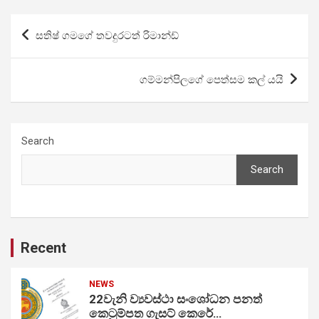
Post
සතිෂ් ගමගේ තවදුරටත් රිමාන්ඩ්
navigation
ගම්මන්පිලගේ පෙත්සම කල් යයි
Search
Search
Recent
NEWS
22වැනි ව්‍යවස්ථා සංශෝධන පනත්
කෙටුම්පත ගැසට් කෙරේ…