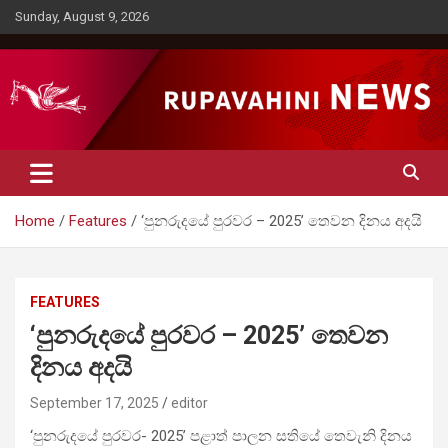
Skip
Sunday, August 9, 2026
to
content
Rupavahini News
Home
Features
‘පුනරුදයේ පුරවර – 2025’ තෙවන දිනය අදයි
FEATURES
‘පුනරුදයේ පුරවර – 2025’ තෙවන
දිනය අදයි
September 17, 2025
editor
‘පුනරුදයේ පුරවර- 2025’ පළාත් පාලන සතියේ තෙවැනි දිනය