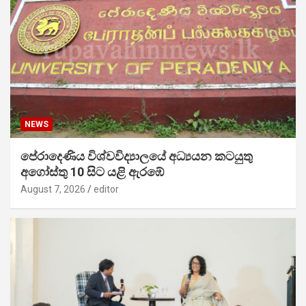
NEWS
පේරාදෙණිය විශ්වවිද්‍යාලයේ අධ්‍යයන කටයුතු
අගෝස්තු 10 සිට යළි ඇරඹේ
August 7, 2026
editor