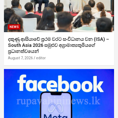
NEWS
දකුණු ආසියාවේ ප්‍රථම වරට සංවිධානය වන (ISA) –
South Asia 2026 සමුළුව අග්‍රාමාත්‍යතුමියගේ
ප්‍රධානත්වයෙන්
August 7, 2026
editor