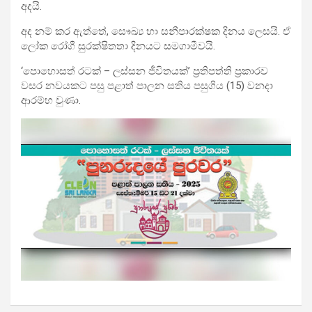
අදයි.
අද නම් කර ඇත්තේ, සෞඛ්‍ය හා සනීපාරක්ෂක දිනය ලෙසයි. ඒ
ලෝක රෝගී සුරක්ෂිතතා දිනයට සමගාමීවයි.
‘පොහො­සත් රටක් – ලස්සන ජීවි­ත­යක්’ ප්‍රති­පත්ති ප්‍රකා­රව
වසර නව­ය­කට පසු පළාත් පාලන සතිය පසුගිය (15) වනදා
ආරම්භ වුණා.