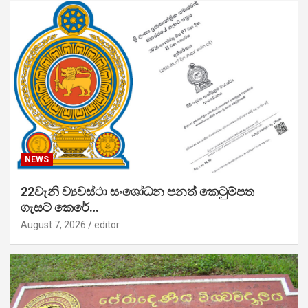
NEWS
22වැනි ව්‍යවස්ථා සංශෝධන පනත් කෙටුම්පත
ගැසට් කෙරේ…
August 7, 2026
editor