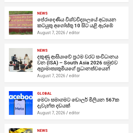
NEWS
පේරාදෙණිය විශ්වවිද්‍යාලයේ අධ්‍යයන
කටයුතු අගෝස්තු 10 සිට යළි ඇරඹේ
August 7, 2026
editor
NEWS
දකුණු ආසියාවේ ප්‍රථම වරට සංවිධානය
වන (ISA) – South Asia 2026 සමුළුව
අග්‍රාමාත්‍යතුමියගේ ප්‍රධානත්වයෙන්
August 7, 2026
editor
GLOBAL
මෙටා සමාගමට ඩොලර් මිලියන 567ක
දැවැන්ත දඩයක්
August 7, 2026
editor
NEWS