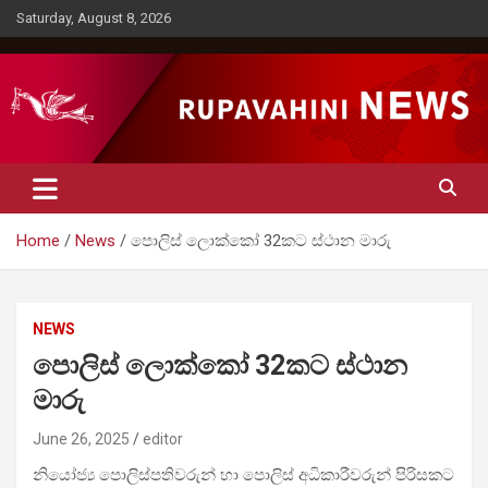
Skip
Saturday, August 8, 2026
to
content
Rupavahini News
Home
News
පොලිස් ලොක්කෝ 32කට ස්ථාන මාරු
NEWS
පොලිස් ලොක්කෝ 32කට ස්ථාන
මාරු
June 26, 2025
editor
නියෝජ්‍ය පොලිස්පතිවරුන් හා පොලිස් අධිකාරීවරුන් පිරිසකට