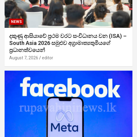
NEWS
දකුණු ආසියාවේ ප්‍රථම වරට සංවිධානය වන (ISA) –
South Asia 2026 සමුළුව අග්‍රාමාත්‍යතුමියගේ
ප්‍රධානත්වයෙන්
August 7, 2026
editor