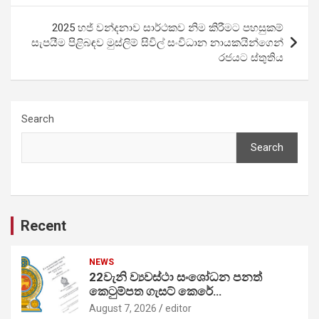
2025 හජ් වන්දනාව සාර්ථකව නිම කිරීමට පහසුකම්
සැපයීම පිළිබඳව මුස්ලිම් සිවිල් සංවිධාන නායකයින්ගෙන්
රජයට ස්තුතිය
Search
Search
Recent
NEWS
22වැනි ව්‍යවස්ථා සංශෝධන පනත්
කෙටුම්පත ගැසට් කෙරේ…
August 7, 2026
editor