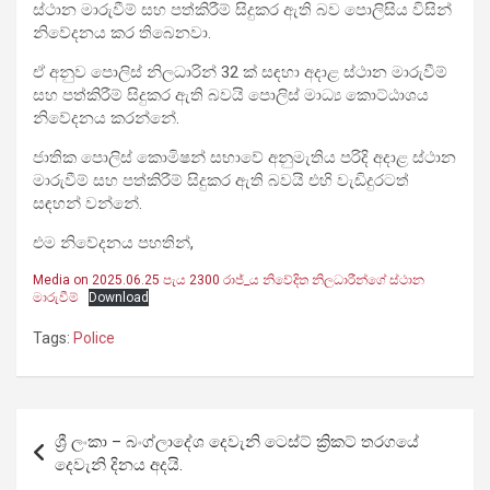
ස්ථාන මාරුවීම් සහ පත්කිරීම් සිදුකර ඇති බව පොලිසිය විසින්
නිවේදනය කර තිබෙනවා.
ඒ අනුව පොලිස් නිලධාරින් 32 ක් සඳහා අදාළ ස්ථාන මාරුවීම්
සහ පත්කිරීම් සිදුකර ඇති බවයි පොලිස් මාධ්‍ය කොට්ඨාශය
නිවේදනය කරන්නේ.
ජාතික පොලිස් කොමිෂන් සභාවේ අනුමැතිය පරිදි අදාළ ස්ථාන
මාරුවීම් සහ පත්කිරීම් සිදුකර ඇති බවයි එහි වැඩිදුරටත්
සඳහන් වන්නේ.
එම නිවේදනය පහතින්,
Media on 2025.06.25 පැය 2300 රාජ්_ය නිවේදිත නිලධාරීන්ගේ ස්ථාන
මාරුවීම්
Download
Tags:
Police
Post
ශ්‍රී ලංකා – බංග්ලාදේශ දෙවැනි ටෙස්ට් ක්‍රිකට් තරගයේ
navigation
දෙවැනි දිනය අදයි.