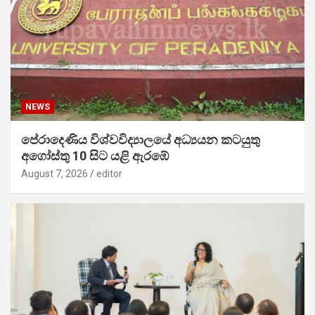
NEWS
පේරාදෙණිය විශ්වවිද්‍යාලයේ අධ්‍යයන කටයුතු
අගෝස්තු 10 සිට යළි ඇරඹේ
August 7, 2026
editor