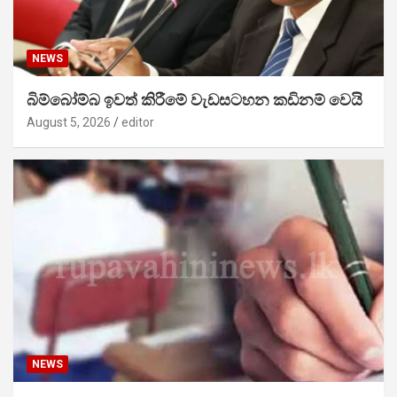
NEWS
බිම්බෝම්බ ඉවත් කිරීමේ වැඩසටහන කඩිනම් වෙයි
August 5, 2026
editor
NEWS