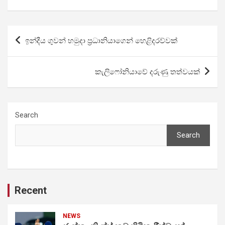
Post
ඉන්දීය ගුවන් හමුදා ප්‍රධානියාගෙන් හෙළිදරව්වක්
navigation
කැලිෆෝනියාවේ දරුණු තත්වයක්
Search
Search
Recent
NEWS