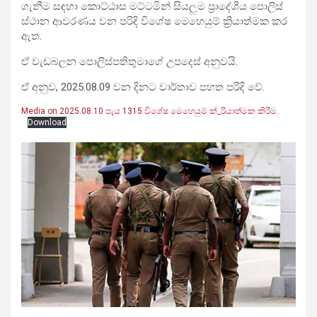
ගැනීම සඳහා කොට්ඨාස මට්ටමින් සියලුම ප්‍රාදේශීය පොලිස්
ස්ථාන ආවරණය වන පරිදි විශේෂ මෙහෙයුම් ක්‍රියාත්මක කර
ඇත.
ඒ වැඩබලන පොලිස්පතිතුමාගේ උපදෙස් අනුවයි.
ඒ අනුව, 2025.08.09 වන දිනට වාර්තාව පහත පරිදි වේ.
Media on 2025.08.10 පැය 1315 විශේෂ මෙහෙයුම් ක්_රියාත්මක කිරීම.
Download