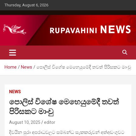
Skip
Thursday, August 6, 2026
to
content
Rupavahini News
Home
News
පොලිස් විශේෂ මෙහෙයුමේදී තවත් පිරිසකට මාංචු
NEWS
පොලිස් විශේෂ මෙහෙයුමේදී තවත්
පිරිසකට මාංචු
August 10, 2025
editor
දිවයින පුරා අපරාධවලට සම්බන්ධ සැකකරුවන් අත්අඩංගුවට