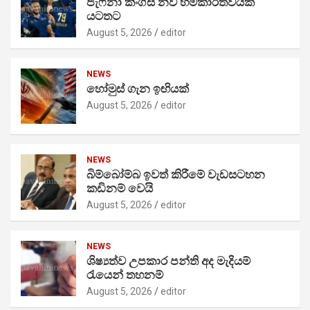
ජැෆ්නා කිංග්ස් නව හිමිකාරීත්වයක්
යටතට
August 5, 2026
editor
NEWS
හෝමුස් ගැන ඉඟියක්
August 5, 2026
editor
NEWS
බිම්බෝම්බ ඉවත් කිරීමේ වැඩසටහන
කඩිනම් වෙයි
August 5, 2026
editor
NEWS
ශිෂ්‍යත්ව උපකාර පන්ති අද මැදියම්
රැයෙන් තහනම්
August 5, 2026
editor