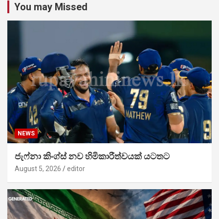
You may Missed
NEWS
ජැෆ්නා කිංග්ස් නව හිමිකාරීත්වයක් යටතට
August 5, 2026
editor