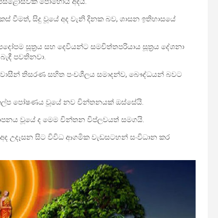
පුර පසළොස්වක පොහොය අදයි.
ස් වීමත්, සිදු වූයේ අද වැනි දිනක බව, ශාසන ඉතිහාසයේ
ිපදෝපම සූත්‍රය සහ දෙවියන්ට සමචිත්තපරියාය සූත්‍රය දේශනා
බැඳී පවතිනවා.
්වාසීන් තිසරණ සහිත පංචශීලය සමාදන්ව, බෞද්ධයන් බවට
 ආකල්ප පෝෂණය වූයේ නව චින්තනයක් ඔස්සේයි.
පනය වූයේ ද මෙම චින්තන විප්ලවයත් සමගයි.
අද උදෑසන සිට විවිධ ආගමික වැඩසටහන් සංවිධාන කර