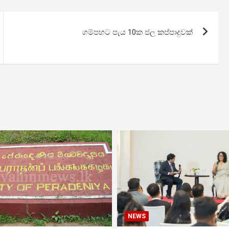
ගම්පහට පැය 10ක ජල කප්පාදුවක්
NEWS