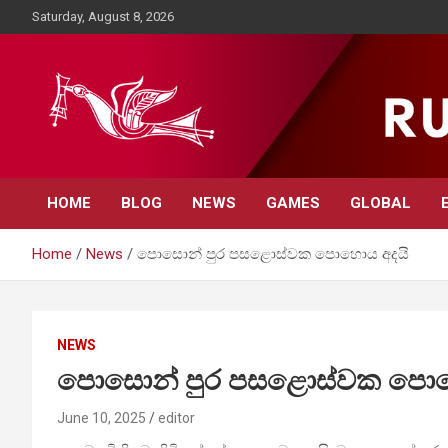
Skip
Saturday, August 8, 2026
to
content
Rupavahini News
HOME
BLOG
NEWS
GAMES
GLOBAL
Home
News
පොසොන් පුර පසළොස්වක පොහොය අදයි
NEWS
පොසොන් පුර පසළොස්වක පොහ
June 10, 2025
editor