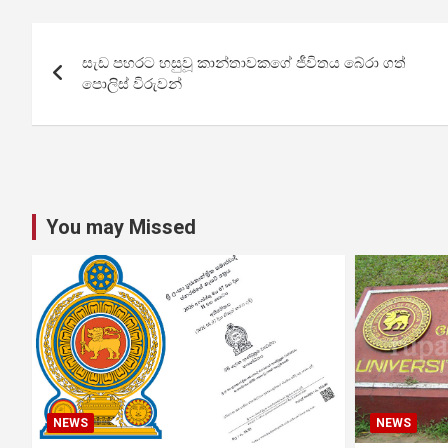
Post
සැඩ පහරට හසුවූ කාන්තාවකගේ ජීවිතය බේරා ගත්
navigation
පොලිස් විරුවන්
You may Missed
NEWS
NEWS