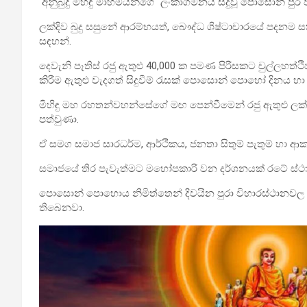
අනුබුදු මිහිඳු මාහිමියන්ගේ ලංකාගමනය සිදුවූ පොසොන් 
ලක්දිව බුදු සසුනේ ආරම්භයත්, බෞද්ධ ශිෂ්ටාචාරයේ පදනම සක
සඳහන්.
දෙවැනි පෑතිස් රජු ඇතුළු 40,000 ක පමණ පිරිසකට චුල්ලහත්ථ
කිරීම ඇතුළු වැදගත් සිදුවීම් රැසක් පොසොන් පොහෝ දිනය හා 
මිහිඳු මහ රහතන්වහන්සේගේ මඟ පෙන්වීමෙන් රජු ඇතුළු ලක
පත්වුණා.
ඒ සමග සමාජ සාරධර්ම, ආර්ථිකය, ජනතා සිතුම් පැතුම් හා
සමාජයේ තිර පැවැත්මට මහෝපකාරි වන දර්ශනයක් රටේ ස්ථා
පොසොන් පොහොය නිමිත්තෙන් දිවයින පුරා විහාරස්ථානවල 
තිබෙනවා.