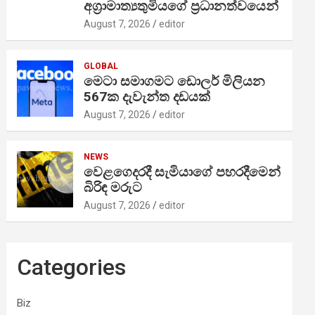
අග්‍රාමාත්‍යතුමියගේ ප්‍රධානත්වයෙන්
August 7, 2026
editor
GLOBAL
මෙටා සමාගමට ඩොලර් මිලියන
567ක දැවැන්ත දඩයක්
August 7, 2026
editor
NEWS
වෙළගෙදරදී සැමියාගේ පහරදීමෙන්
බිරිඳ මරුට
August 7, 2026
editor
Categories
Biz