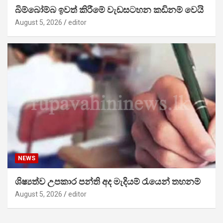
බිම්බෝම්බ ඉවත් කිරීමේ වැඩසටහන කඩිනම් වෙයි
August 5, 2026
editor
NEWS
ශිෂ්‍යත්ව උපකාර පන්ති අද මැදියම් රැයෙන් තහනම්
August 5, 2026
editor