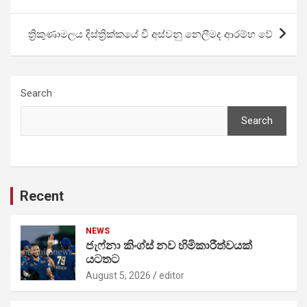
ත්‍රිකුණාමලය දිස්ත්‍රික්කයේ වී අස්වනු නෙලීමද ආරම්භ වේ
Search
Search
Recent
NEWS
ජැෆ්නා කිංග්ස් නව හිමිකාරීත්වයක්
යටතට
August 5, 2026
editor