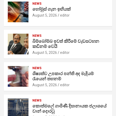
NEWS
හෝමුස් ගැන ඉඟියක්
August 5, 2026
editor
NEWS
බිම්බෝම්බ ඉවත් කිරීමේ වැඩසටහන
කඩිනම් වෙයි
August 5, 2026
editor
NEWS
ශිෂ්‍යත්ව උපකාර පන්ති අද මැදියම්
රැයෙන් තහනම්
August 5, 2026
editor
NEWS
කොත්මලේ ගාමිණී දිසානායක ජලාශයේ
වාන් දොරටු