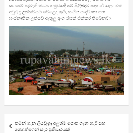
සභාවේ පැවැති මාධ්‍ය හමුවකදී මේ පිළිබඳව සඳහන් කළා. එම
අවුරුදු උත්සවයට වෙළෙඳ කුටි, සංගීත සංදර්ශන සහ
සංස්කෘතික උත්සව ඇතුලු අංග රැසක් එක්කර තිබෙනවා.
Post
තමන් ගැන ලියවුණු අලුත්ම පොත ගැන හැරී සහ
navigation
මේගන්ගෙන් සැර ප්‍රතිචාරයක්