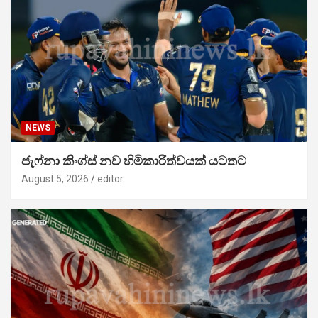
NEWS
ජැෆ්නා කිංග්ස් නව හිමිකාරීත්වයක් යටතට
August 5, 2026
editor