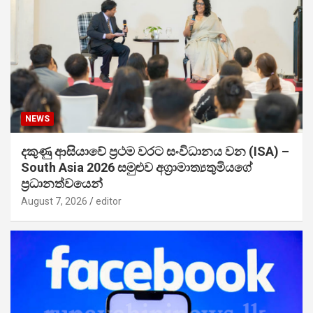
NEWS
දකුණු ආසියාවේ ප්‍රථම වරට සංවිධානය වන (ISA) –
South Asia 2026 සමුළුව අග්‍රාමාත්‍යතුමියගේ
ප්‍රධානත්වයෙන්
August 7, 2026
editor