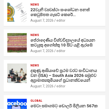
NEWS
22වැනි ව්‍යවස්ථා සංශෝධන පනත්
කෙටුම්පත ගැසට් කෙරේ…
August 7, 2026
editor
NEWS
පේරාදෙණිය විශ්වවිද්‍යාලයේ අධ්‍යයන
කටයුතු අගෝස්තු 10 සිට යළි ඇරඹේ
August 7, 2026
editor
NEWS
දකුණු ආසියාවේ ප්‍රථම වරට සංවිධානය
වන (ISA) – South Asia 2026 සමුළුව
අග්‍රාමාත්‍යතුමියගේ ප්‍රධානත්වයෙන්
August 7, 2026
editor
GLOBAL
මෙටා සමාගමට ඩොලර් මිලියන 567ක