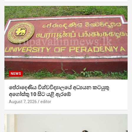
NEWS
පේරාදෙණිය විශ්වවිද්‍යාලයේ අධ්‍යයන කටයුතු
අගෝස්තු 10 සිට යළි ඇරඹේ
August 7, 2026
editor