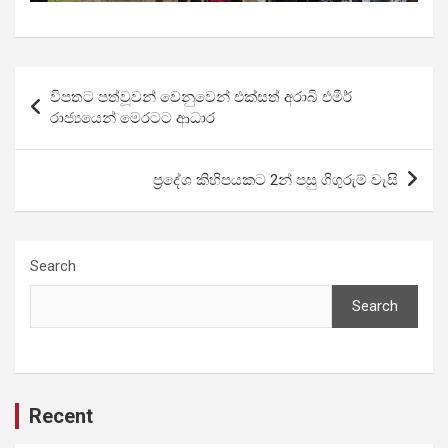
Post
විපතට පත්වූවන් වෙනුවෙන් එක්සත් අරාබි එමීර්
navigation
රාජ්‍යයෙන් මෙරටට ආධාර
ප්‍රදේශ කිහිපයකට 2න් පසු ගිගුරුම් වැසි
Search
Search
Recent