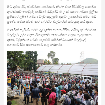
​මීට අමතරව, ස්වේච්ඡා සේවාවේ නිරත වන පිරිස්වල සෞඛ්‍ය
ආරක්ෂාව තහවුරු කරමින්, ඔවුන්ට මී උණ සඳහා අවශ්‍ය මූලික
ප්‍රතිකාර ලබා දී අවශ්‍ය වැඩ සැලසුම් අනුව උපකරණ සමග එම
ප්‍රදේශ වෙත පිටත් කර හැරීමට බලධාරීන් කටයුතු කර ඇත.
​මාතරින් පැමිණි මෙම දැවැන්ත සහන පිරිස, අසීරු අවස්ථාවක
බදුල්ලට ලබා දෙන විශාලතම සහයෝගය ලෙස සැලකෙන
අතර, ඔවුන්ගේ මෙම කැපවීම සම්බන්ධයෙන් බදුල්ලේ
ජනතාව සිය කෘතඥතාව පළ කරනවා.