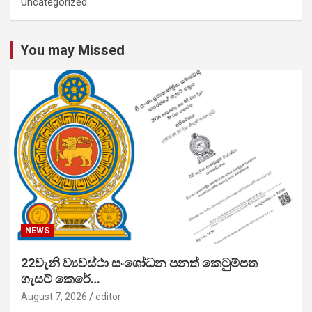
Uncategorized
You may Missed
NEWS
22වැනි ව්‍යවස්ථා සංශෝධන පනත් කෙටුම්පත
ගැසට් කෙරේ…
August 7, 2026
editor