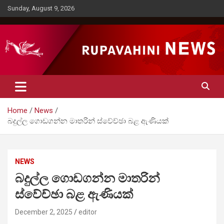
Skip
Sunday, August 9, 2026
to
content
Rupavahini News
Home
News
බදුල්ල ගොඩගන්න මාතරින් ස්වේච්ඡා බළ ඇණියක්
NEWS
බදුල්ල ගොඩගන්න මාතරින්
ස්වේච්ඡා බළ ඇණියක්
December 2, 2025
editor