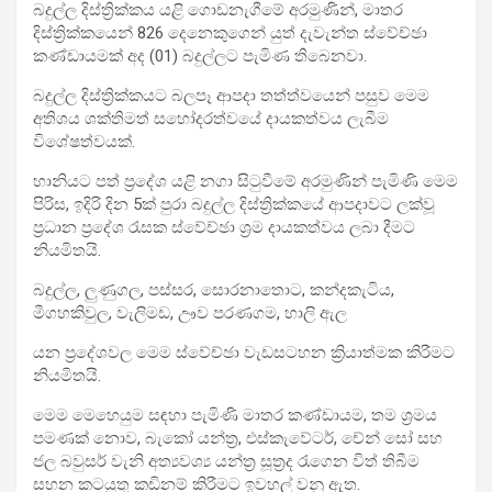
බදුල්ල දිස්ත්‍රික්කය යළි ගොඩනැගීමේ අරමුණින්, මාතර
දිස්ත්‍රික්කයෙන් 826 දෙනෙකුගෙන් යුත් දැවැන්ත ස්වේච්ඡා
කණ්ඩායමක් අද (01) බදුල්ලට පැමිණ තිබෙනවා.
බදුල්ල දිස්ත්‍රික්කයට බලපෑ ආපදා තත්ත්වයෙන් පසුව මෙම
අතිශය ශක්තිමත් සහෝදරත්වයේ දායකත්වය ලැබීම
විශේෂත්වයක්.
​හානියට පත් ප්‍රදේශ යළි නගා සිටුවීමේ අරමුණින් පැමිණි මෙම
පිරිස, ඉදිරි දින 5ක් පුරා බදුල්ල දිස්ත්‍රික්කයේ ආපදාවට ලක්වූ
ප්‍රධාන ප්‍රදේශ රැසක ස්වේච්ඡා ශ්‍රම දායකත්වය ලබා දීමට
නියමිතයි.
බදුල්ල, ලුණුගල, පස්සර, සොරනාතොට, කන්දකැටිය,
මීගහකිවුල, වැලිමඩ, ඌව පරණගම, ​හාලි ඇල
​යන ප්‍රදේශවල මෙම ස්වේච්ඡා වැඩසටහන ක්‍රියාත්මක කිරීමට
නියමිතයි.
මෙම මෙහෙයුම සඳහා පැමිණි මාතර කණ්ඩායම, තම ශ්‍රමය
පමණක් නොව, බැකෝ යන්ත්‍ර, එස්කැවේටර්, චේන් සෝ සහ
ජල බවුසර් වැනි අත්‍යවශ්‍ය යන්ත්‍ර සූත්‍රද රැගෙන විත් තිබීම
සහන කටයුතු කඩිනම් කිරීමට ඉවහල් වනු ඇත.