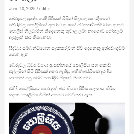
June 10, 2025
editor
බේරුවල ප්‍රදේශයේදී පිරිසක් විසින් සිදුකළ පහරදීමෙන්
බේරුවල පොලිසියේ අපරාධ අංශයේ ස්ථානාධිපතිවරයා ඇතුළු
පොලිස් නිලධාරීන් තිදෙනෙකු තුවාල ලබා නාගොඩ රෝහලට
ඇතුළත් කර තිබෙනවා.
සිද්ධිය සම්බන්ධයෙන් සැකකරුවන් සිව් දෙනෙකු අත්අඩංගුවට
ගෙන ඇත.
බේරුවල ධීවර වරාය ආසන්නයේ පොලිසිය සහ කොඩි
එල්ලමින් සිටි පිරිසක් අතර ඇතිවූ බහින්බස්වීමක් දුර දිග
යාමෙන් පසු මෙම පහරදීම සිදුකර තිබෙනවා.
එහිදී පොලීසියට පහර දුන් බව කියන පිරිස පාලනය කිරීම
සඳහා පොලීසිය විසින් අහසට වෙඩිතබා ඇත.