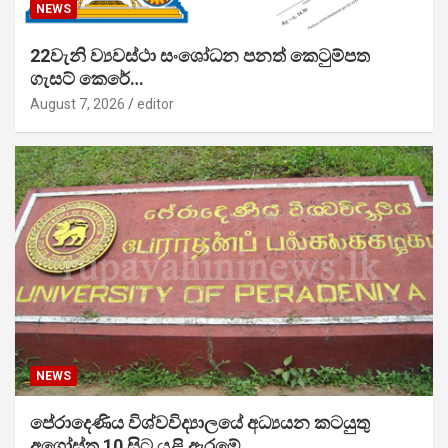
NEWS
22වැනි ව්‍යවස්ථා සංශෝධන පනත් කෙටුම්පත
ගැසට් කෙරේ…
August 7, 2026
editor
NEWS
පේරාදෙණිය විශ්වවිද්‍යාලයේ අධ්‍යයන කටයුතු
අගෝස්තු 10 සිට යළි ඇරඹේ