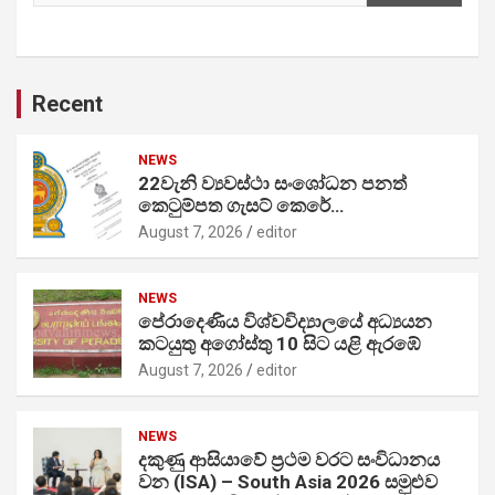
Recent
NEWS
22වැනි ව්‍යවස්ථා සංශෝධන පනත්
කෙටුම්පත ගැසට් කෙරේ…
August 7, 2026
editor
NEWS
පේරාදෙණිය විශ්වවිද්‍යාලයේ අධ්‍යයන
කටයුතු අගෝස්තු 10 සිට යළි ඇරඹේ
August 7, 2026
editor
NEWS
දකුණු ආසියාවේ ප්‍රථම වරට සංවිධානය
වන (ISA) – South Asia 2026 සමුළුව