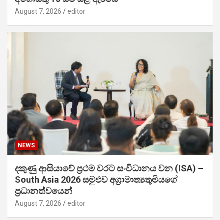
August 7, 2026
editor
NEWS
දකුණු ආසියාවේ ප්‍රථම වරට සංවිධානය වන (ISA) –
South Asia 2026 සමුළුව අග්‍රාමාත්‍යතුමියගේ
ප්‍රධානත්වයෙන්
August 7, 2026
editor