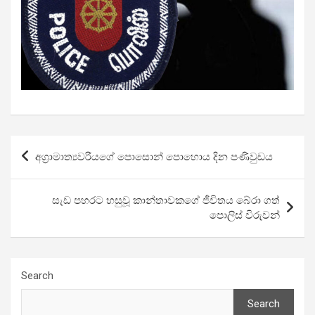
Post
අග්‍රාමාත්‍යවරියගේ පොසොන් පොහොය දින පණිවුඩය
navigation
සැඩ පහරට හසුවූ කාන්තාවකගේ ජීවිතය බේරා ගත්
පොලිස් විරුවන්
Search
Search