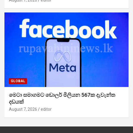
August 7, 2026
editor
GLOBAL
මෙටා සමාගමට ඩොලර් මිලියන 567ක දැවැන්ත
දඩයක්
August 7, 2026
editor