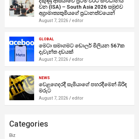
දකුණු ආසියාවේ ප්‍රථම වරට සංවිධානය
වන (ISA) – South Asia 2026 සමුළුව
අග්‍රාමාත්‍යතුමියගේ ප්‍රධානත්වයෙන්
August 7, 2026
editor
GLOBAL
මෙටා සමාගමට ඩොලර් මිලියන 567ක
දැවැන්ත දඩයක්
August 7, 2026
editor
NEWS
වෙළගෙදරදී සැමියාගේ පහරදීමෙන් බිරිඳ
මරුට
August 7, 2026
editor
Categories
Biz