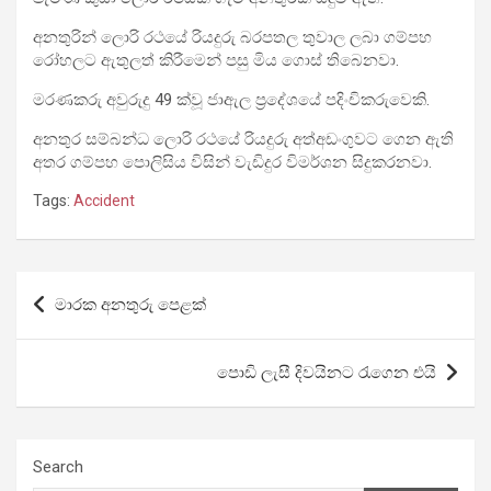
අනතුරින් ලොරි රථයේ රියදුරු බරපතල තුවාල ලබා ගම්පහ
රෝහලට ඇතුලත් කිරීමෙන් පසු මිය ගොස් තිබෙනවා.
මරණකරු අවුරුදු 49 ක්වූ ජාඇල ප්‍රදේශයේ පදිංචිකරුවෙකි.
අනතුර සම්බන්ධ ලොරි රථයේ රියදුරු අත්අඩංගුවට ගෙන ඇති
අතර ගම්පහ පොලිසිය විසින් වැඩිදුර විමර්ශන සිදුකරනවා.
Tags:
Accident
Post
මාරක අනතුරු පෙළක්
navigation
පොඩි ලැසී දිවයිනට රැගෙන එයි
Search