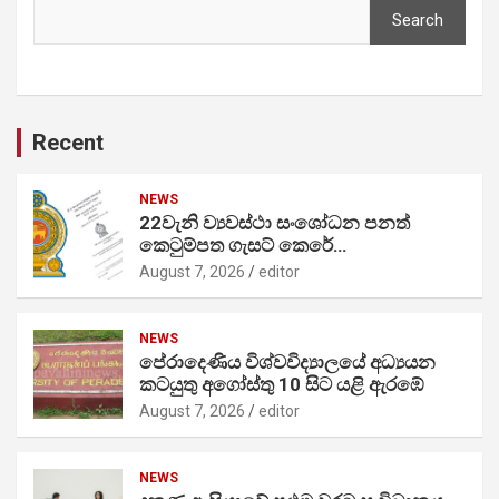
Search
Recent
NEWS
22වැනි ව්‍යවස්ථා සංශෝධන පනත්
කෙටුම්පත ගැසට් කෙරේ…
August 7, 2026
editor
NEWS
පේරාදෙණිය විශ්වවිද්‍යාලයේ අධ්‍යයන
කටයුතු අගෝස්තු 10 සිට යළි ඇරඹේ
August 7, 2026
editor
NEWS