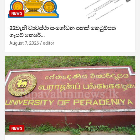
NEWS
22වැනි ව්‍යවස්ථා සංශෝධන පනත් කෙටුම්පත
ගැසට් කෙරේ…
August 7, 2026
editor
NEWS