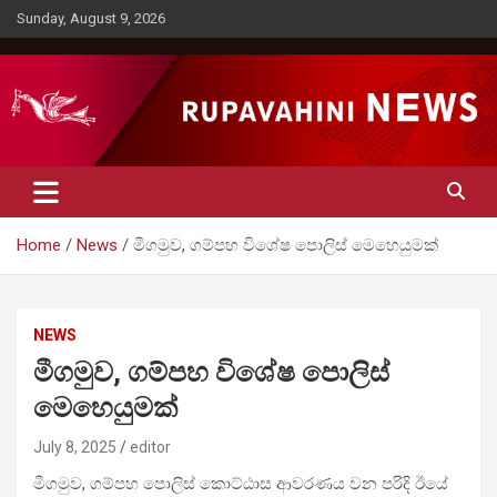
Skip
Sunday, August 9, 2026
to
content
Rupavahini News
Home
News
මීගමුව, ගම්පහ විශේෂ පොලිස් මෙහෙයුමක්
NEWS
මීගමුව, ගම්පහ විශේෂ පොලිස්
මෙහෙයුමක්
July 8, 2025
editor
මීගමුව, ගම්පහ පොලිස් කොට්ඨාස ආවරණය වන පරිදි ඊයේ