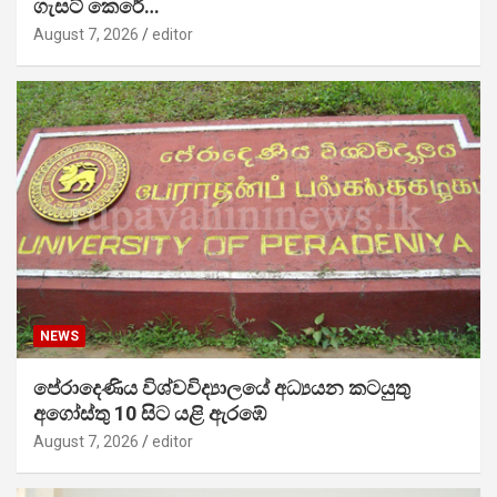
ගැසට් කෙරේ…
August 7, 2026
editor
NEWS
පේරාදෙණිය විශ්වවිද්‍යාලයේ අධ්‍යයන කටයුතු
අගෝස්තු 10 සිට යළි ඇරඹේ
August 7, 2026
editor