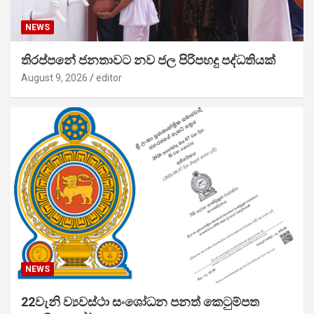
NEWS
තිරප්පනේ ජනතාවට නව ජල පිරිපහදු පද්ධතියක්
August 9, 2026
editor
NEWS
22වැනි ව්‍යවස්ථා සංශෝධන පනත් කෙටුම්පත