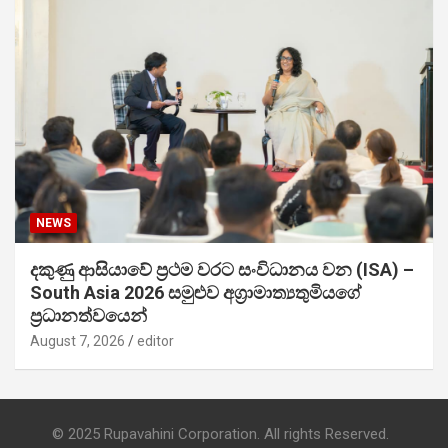
NEWS
දකුණු ආසියාවේ ප්‍රථම වරට සංවිධානය වන (ISA) –
South Asia 2026 සමුළුව අග්‍රාමාත්‍යතුමියගේ
ප්‍රධානත්වයෙන්
August 7, 2026
editor
© 2025 Rupavahini Corporation. All rights Reserved.