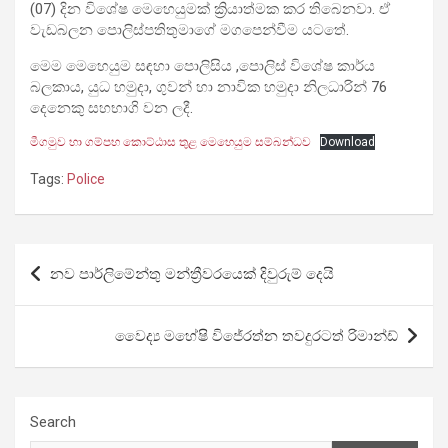
(07) දින විශේෂ මෙහෙයුමක් ක්‍රියාත්මක කර තිබෙනවා. ඒ
වැඩබලන පොලිස්පතිතුමාගේ මගපෙන්වීම යටතේ.
මෙම මෙහෙයුම සඳහා පොලිසිය ,පොලිස් විශේෂ කාර්ය
බලකාය, යුධ හමුදා, ගුවන් හා නාවික හමුදා නිලධාරින් 76
දෙනෙකු සහභාගි වන ලදී.
මීගමුව හා ගම්පහ කොට්ඨාස තුළ මෙහෙයුම සම්බන්ධව
Download
Tags:
Police
Post
නව පාර්ලිමේන්තු මන්ත්‍රීවරයෙක් දිවුරුම් දෙයි
navigation
වෛද්‍ය මහේෂි විජේරත්න තවදුරටත් රිමාන්ඩ්
Search