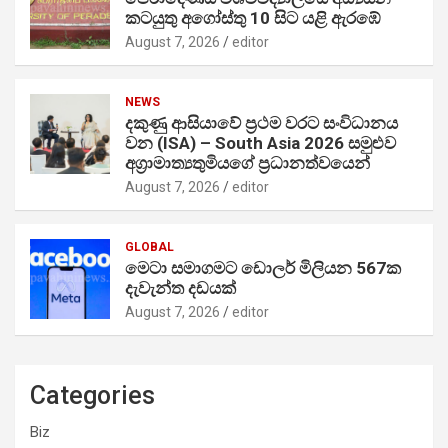
කටයුතු අගෝස්තු 10 සිට යළි ඇරඹේ
August 7, 2026
editor
NEWS
දකුණු ආසියාවේ ප්‍රථම වරට සංවිධානය
වන (ISA) – South Asia 2026 සමුළුව
අග්‍රාමාත්‍යතුමියගේ ප්‍රධානත්වයෙන්
August 7, 2026
editor
GLOBAL
මෙටා සමාගමට ඩොලර් මිලියන 567ක
දැවැන්ත දඩයක්
August 7, 2026
editor
Categories
Biz