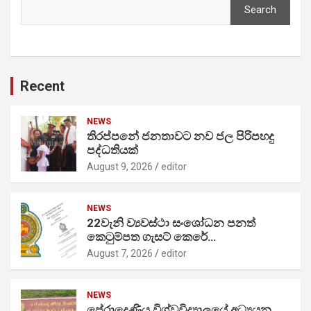
Search
Recent
NEWS
තිරප්පනේ ජනතාවට නව ජල පිරිපහදු
පද්ධතියක්
August 9, 2026
editor
NEWS
22වැනි ව්‍යවස්ථා සංශෝධන පනත්
කෙටුම්පත ගැසට් කෙරේ…
August 7, 2026
editor
NEWS
පේරාදෙණිය විශ්වවිද්‍යාලයේ අධ්‍යයන