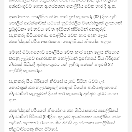
කාර්යබලකායේ නිළධාරින් විසින් සැකපිට (02) දින රාත්‍රියේ
අත්අඩංගුවට ගෙන ආගරපතන පොලිසිය වෙත භාර දී ඇත.
ආගරපතන පොලිසිය වෙත භාර දුන් සැකකරු (03) දින දැඩි
පොලිස් ආරක්ෂාවක් යටතේ නුවරඑලිය මහේස්ත්‍රාත් ලංකාගනී
ප්‍රබුද්ධිකා මෙනවිය වෙත ඉදිරිපත් කිරිමෙන් අනතුරුව
සැකකරු මීටියාගොඩ පොලිසිය වෙත භාර දෙන ලෙස
මහේස්ත්‍රාත්වරිය ආගරපතන පොලිසියට නියෝග කලහ.
මෙසේ මීටියාගොඩ පොලිසිය වෙත භාර දෙන ලෙස නියොග
කරනු ලැබුවේ ආගරපතන හෝල්බෘක් ප්‍රදේශයේ සිය බිරිදගේ
නිවසේ සිටියදී අත්අඩංගුවට ගත් ළහිරු සම්පත් නැමති 32
හැවිරිදි සැකකරුය.
සැකකරු සිය බිරිදගේ නිවසේ සැගව සිටින බවට ලද
තොරතුක් මත තලවකැලේ පොලිස් විශේෂ කාර්යබලකායේ
නිළධාරින් සැළසුමක් දියත් කර සැකකරු අත්අඩංගුවට ගෙන
ඇත.
මහේස්ත්‍රාත්වරියගේ නියෝගය මත මීටියාගොඩ පොලිසියේ
නිළධාරින් පිරිසක් (04)දින අලුයම ආගරපතන පොලිසිය වෙත
පැමිණ සැකකරු රැගෙන ගිය බවයි ආගරපතන පොලිසියේ
නිළධාරියෙකු කියා සිටියේ.