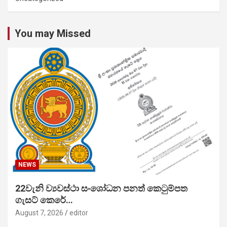
You may Missed
NEWS
22වැනි ව්‍යවස්ථා සංශෝධන පනත් කෙටුම්පත
ගැසට් කෙරේ…
August 7, 2026
editor