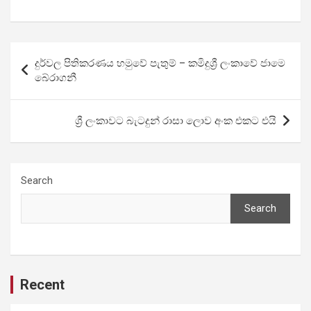
Post
දුර්වල පිතිකරණය හමුවේ පැතුම් – කමිදුශ්‍රී ලංකාවේ ජාමෙ
navigation
බේරාගනී
ශ්‍රී ලංකා­වට බැට­දුන් රාසා ලොව අංක එකට එයි
Search
Search
Recent