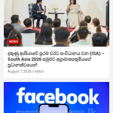
NEWS
දකුණු ආසියාවේ ප්‍රථම වරට සංවිධානය වන (ISA) –
South Asia 2026 සමුළුව අග්‍රාමාත්‍යතුමියගේ
ප්‍රධානත්වයෙන්
August 7, 2026
editor