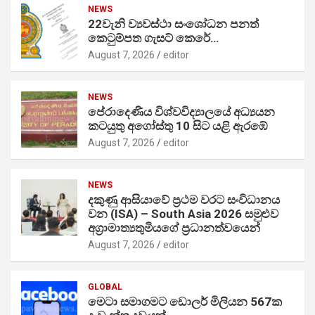
NEWS
22වැනි ව්‍යවස්ථා සංශෝධන පනත්
කෙටුම්පත ගැසට් කෙරේ…
August 7, 2026
editor
NEWS
පේරාදෙණිය විශ්වවිද්‍යාලයේ අධ්‍යයන
කටයුතු අගෝස්තු 10 සිට යළි ඇරඹේ
August 7, 2026
editor
NEWS
දකුණු ආසියාවේ ප්‍රථම වරට සංවිධානය
වන (ISA) – South Asia 2026 සමුළුව
අග්‍රාමාත්‍යතුමියගේ ප්‍රධානත්වයෙන්
August 7, 2026
editor
GLOBAL
මෙටා සමාගමට ඩොලර් මිලියන 567ක