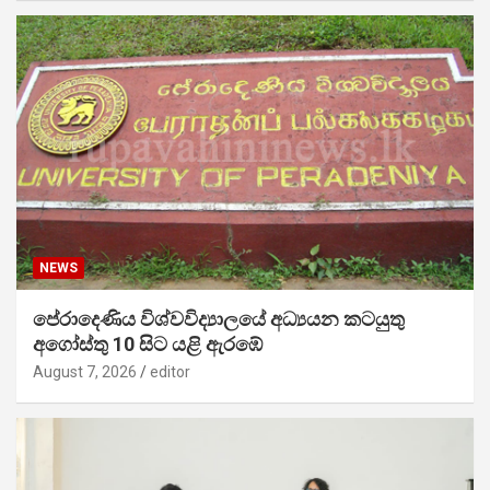
NEWS
පේරාදෙණිය විශ්වවිද්‍යාලයේ අධ්‍යයන කටයුතු
අගෝස්තු 10 සිට යළි ඇරඹේ
August 7, 2026
editor