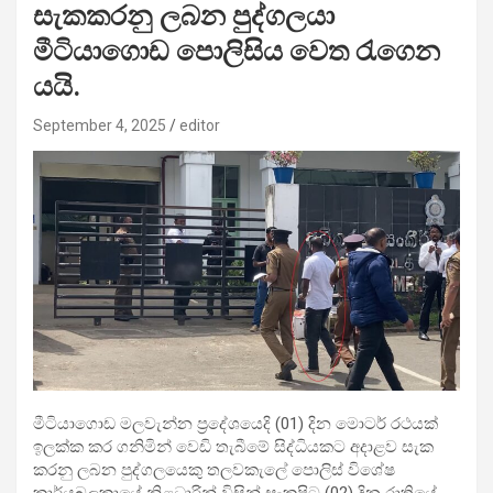
සැකකරනු ලබන පුද්ගලයා
මීටියාගොඩ පොලිසිය වෙත රැගෙන
යයි.
September 4, 2025
editor
මීටියාගොඩ මලවැන්න ප්‍රදේශයෙදි (01) දින මොටර් රථයක්
ඉලක්ක කර ගනිමින් වෙඩි තැබීමේ සිද්ධියකට අදාළව සැක
කරනු ලබන පුද්ගලයෙකු තලවකැලේ පොලිස් විශේෂ