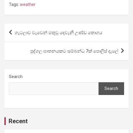
Tags:
weather
Post
ගැටලාව වැවෙන් මතුවූ දෙවැනි උණ්ඩ තොගය
navigation
පුද්ගල ඝාතනයකට සම්බන්ධ 7ක් පොලිස් දැලේ
Search
Search
Recent