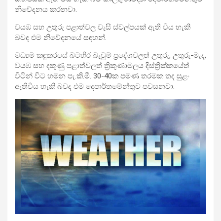
නිවේදනය කරනව‍ා.
වයඹ සහ උතුරු පළාත්වල වැසි ස්වල්පයක් ඇති විය හැකි
බවද එම නිවේදනයේ සඳහන්.
මධ්‍යම කඳුකරයේ බටහිර බැවුම් ප්‍රදේශවලත් උතුරු, උතුරු-මැද,
වයඹ සහ දකුණු පළාත්වලත් ත්‍රිකුණාමලය දිස්ත්‍රික්කයේත්
විටින් විට හමන පැ.කි.මී. 30-40ක පමණ තරමක තද සුළං
ඇතිවිය හැකි බවද එම දෙපාර්තමේන්තුව පවසනව‍ා.