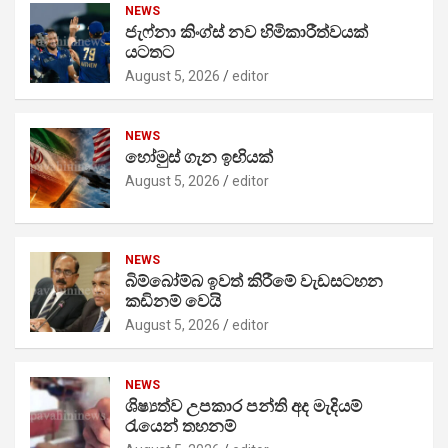
NEWS
ජැෆ්නා කිංග්ස් නව හිමිකාරීත්වයක්
යටතට
August 5, 2026
editor
NEWS
හෝමුස් ගැන ඉඟියක්
August 5, 2026
editor
NEWS
බිම්බෝම්බ ඉවත් කිරීමේ වැඩසටහන
කඩිනම් වෙයි
August 5, 2026
editor
NEWS
ශිෂ්‍යත්ව උපකාර පන්ති අද මැදියම්
රැයෙන් තහනම්