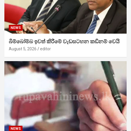
NEWS
බිම්බෝම්බ ඉවත් කිරීමේ වැඩසටහන කඩිනම් වෙයි
August 5, 2026
editor
NEWS