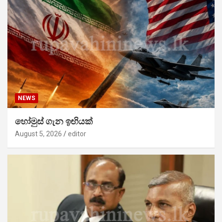
NEWS
හෝමුස් ගැන ඉඟියක්
August 5, 2026
editor