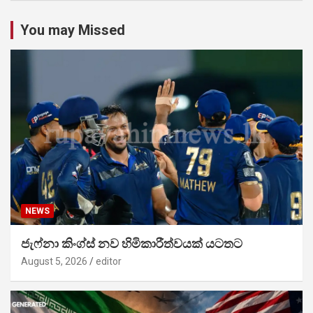
You may Missed
NEWS
ජැෆ්නා කිංග්ස් නව හිමිකාරීත්වයක් යටතට
August 5, 2026
editor