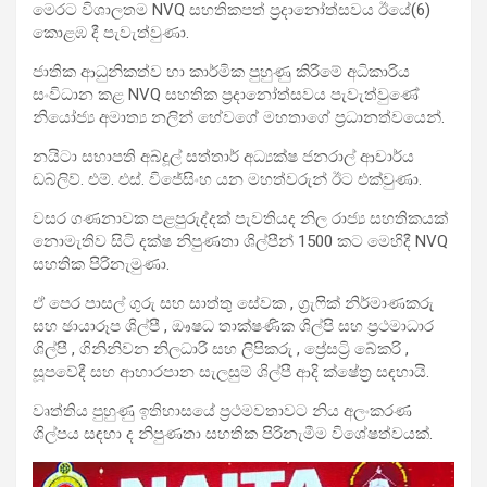
මෙරට විශාලතම NVQ සහතිකපත් ප්‍රදානෝත්සවය ඊයේ(6)
කොළඹ දී පැවැත්වුණා.
ජාතික ආධුනිකත්ව හා කාර්මික පුහුණු කිරීමේ අධිකාරිය
සංවිධාන කළ NVQ සහතික ප්‍රදානෝත්සවය පැවැත්වුණේ
නියෝජ්‍ය අමාත්‍ය නලින් හේවගේ මහතාගේ ප්‍රධානත්වයෙන්.
නයිටා සභාපති අබ්දූල් සත්තාර් අධ්‍යක්ෂ ජනරාල් ආචාර්ය
ඩබ්ලිව්. එම්. එස්. විජේසිංහ යන මහත්වරුන් ඊට එක්වුණා.
වසර ගණනාවක පළපුරුද්දක් පැවතියද නිල රාජ්‍ය සහතිකයක්
නොමැතිව සිටි දක්ෂ නිපුණතා ශිල්පීන් 1500 කට මෙහිදී NVQ
සහතික පිරිනැමුණා.
ඒ පෙර පාසල් ගුරු සහ සාත්තු සේවක , ග්‍රැෆික් නිර්මාණකරු
සහ ඡායාරූප ශිල්පී , ඖෂධ තාක්ෂණික ශිල්පි සහ ප්‍රථමාධාර
ශිල්පී , ගිනිනිවන නිලධාරී සහ ලිපිකරු , ප්‍රේසට්‍රි බේකරි ,
සූපවේදී සහ ආහාරපාන සැලසුම් ශිල්පී ආදි ක්ෂේත්‍ර සඳහායි.
වෘත්තිය පුහුණු ඉතිහාසයේ ප්‍රථමවතාවට නිය අලංකරණ
ශිල්පය සඳහා ද නිපුණතා සහතික පිරිනැමීම විශේෂත්වයක්.