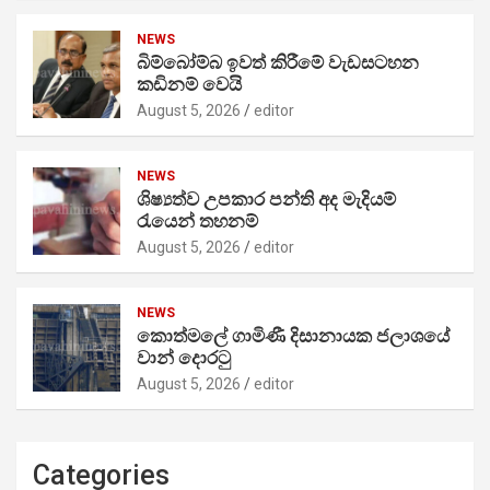
NEWS
බිම්බෝම්බ ඉවත් කිරීමේ වැඩසටහන
කඩිනම් වෙයි
August 5, 2026
editor
NEWS
ශිෂ්‍යත්ව උපකාර පන්ති අද මැදියම්
රැයෙන් තහනම්
August 5, 2026
editor
NEWS
කොත්මලේ ගාමිණී දිසානායක ජලාශයේ
වාන් දොරටු
August 5, 2026
editor
Categories