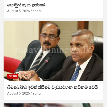
හෝමුස් ගැන ඉඟියක්
August 5, 2026
editor
NEWS
බිම්බෝම්බ ඉවත් කිරීමේ වැඩසටහන කඩිනම් වෙයි
August 5, 2026
editor