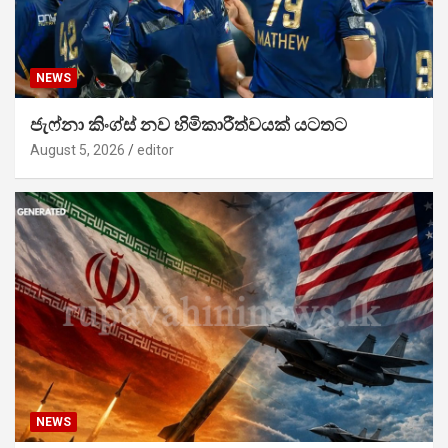
NEWS
ජැෆ්නා කිංග්ස් නව හිමිකාරීත්වයක් යටතට
August 5, 2026
editor
NEWS