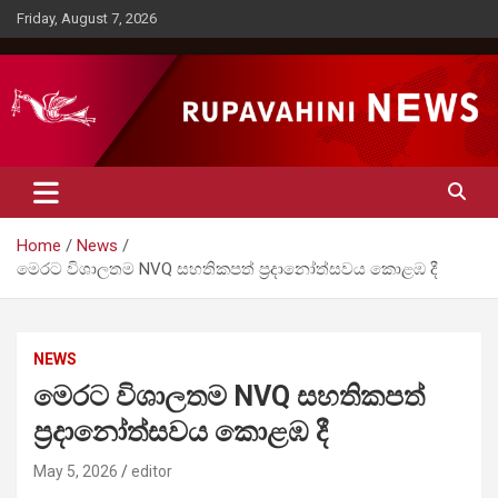
Skip
Friday, August 7, 2026
to
content
Rupavahini News
Home
News
මෙරට විශාලතම NVQ සහතිකපත් ප්‍රදානෝත්සවය කොළඹ දී
NEWS
මෙරට විශාලතම NVQ සහතිකපත්
ප්‍රදානෝත්සවය කොළඹ දී
May 5, 2026
editor