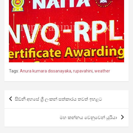
Tags:
Anura kumara dissanayaka
,
rupavahini
,
weather
Post
සිඩ්නි අහසේ ශ්‍රී ලංකන් සත්කාරය තවත් ඉහළට
navigation
මහ කන්නය වෙනුවෙන් යූරියා