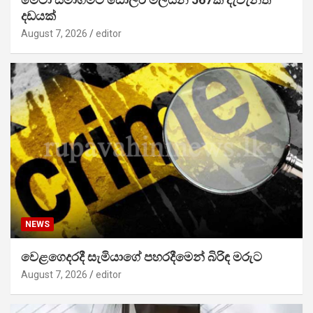
දඩයක්
August 7, 2026
editor
NEWS
වෙළගෙදරදී සැමියාගේ පහරදීමෙන් බිරිඳ මරුට
August 7, 2026
editor