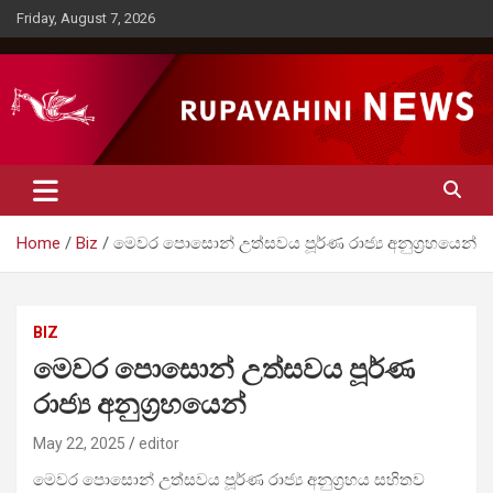
Skip
Friday, August 7, 2026
to
content
Rupavahini News
Home
Biz
මෙවර පොසොන් උත්සවය පූර්ණ රාජ්‍ය අනුග්‍රහයෙන්
BIZ
මෙවර පොසොන් උත්සවය පූර්ණ
රාජ්‍ය අනුග්‍රහයෙන්
May 22, 2025
editor
මෙවර පොසොන් උත්සවය පූර්ණ රාජ්‍ය අනුග්‍රහය සහිතව