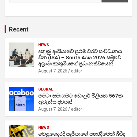
Recent
NEWS
දකුණු ආසියාවේ ප්‍රථම වරට සංවිධානය
වන (ISA) – South Asia 2026 සමුළුව
අග්‍රාමාත්‍යතුමියගේ ප්‍රධානත්වයෙන්
August 7, 2026
editor
GLOBAL
මෙටා සමාගමට ඩොලර් මිලියන 567ක
දැවැන්ත දඩයක්
August 7, 2026
editor
NEWS
වෙළගෙදරදී සැමියාගේ පහරදීමෙන් බිරිඳ