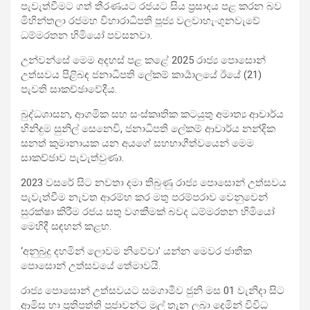
පැවැත්වීමට ගත් තීරණයට රජයට සිය ප්‍රසාදය පළ කරන බව
මිහින්තලා රජමහ විහාරාධිපති පූජ්‍ය වලවාහැංගුනවැවේ
ධම්මරතන හිමියෝ පවසනවා.
උන්වන්සේ මෙම අදහස් පළ කළේ 2025 රාජ්‍ය පොසොන්
උත්සවය පිළිබඳ ජනාධිපති ලේකම් කාර්‍යාලයේ ඊයේ (21)
පැවති සාකච්ඡාවේදීය.
බුද්ධශාසන, ආගමික සහ සංස්කෘතික කටයුතු අමාත්‍ය ආචාර්ය
හිනිදුම සුනිල් සෙනෙවි, ජනාධිපති ලේකම් ආචාර්ය නන්දික
සනත් කුමානායක යන අයගේ සහභාගීත්වයෙන් මෙම
සාකච්ඡාව පැවැත්වුණා.
2023 වසරේ සිට නවතා දමා තිබුණු රාජ්‍ය පොසොන් උත්සවය
පැවැත්වීම නැවත ආරම්භ කර මතු පරම්පරාව වෙනුවෙන්
සුරක්ෂා කිරීම රජය සතු වගකීමක් බවද ධම්මරතන හිමියෝ
මෙහිදී සඳහන් කළහ.
‘අනුබුදු දහමින් ලොවම නිවේවා’ යන්න මෙවර ජාතික
පොසොන් උත්සවයේ තේමාවයි.
රාජ්‍ය පොසොන් උත්සවයට සමගාමීව ජුනි මස 01 වැනිදා සිට
ආමිස හා ප්‍රතිපත්ති පූජාවන්ට මුල් තැන ලබා දෙමින් විවිධ