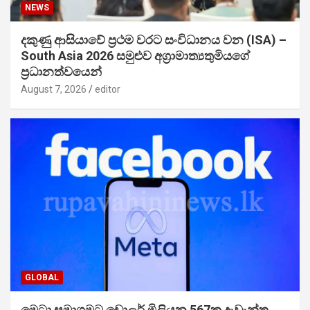
NEWS
දකුණු ආසියාවේ ප්‍රථම වරට සංවිධානය වන (ISA) –
South Asia 2026 සමුළුව අග්‍රාමාත්‍යතුමියගේ
ප්‍රධානත්වයෙන්
August 7, 2026
editor
GLOBAL
මෙටා සමාගමට ඩොලර් මිලියන 567ක දැවැන්ත