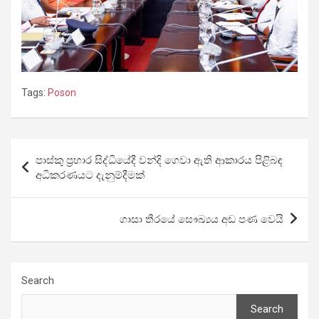
Tags:
Poson
Post
පාස්කු ප්‍රහාර සිද්ධියේදී වන්දි ගෙවා ඇති ආකාරය පිළිබඳ
navigation
අධිකරණයට දැනුම්දීමක්
ගාසා තීරයේ සෞඛ්‍යය අඩ පණ වෙයි
Search
Search