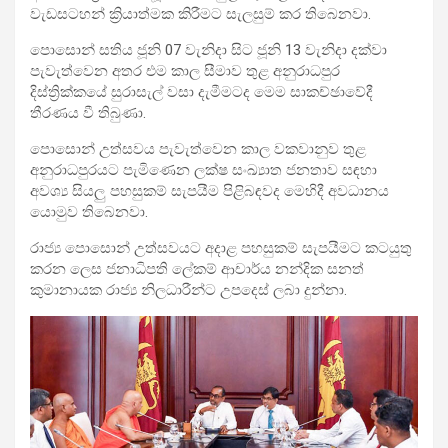
වැඩසටහන් ක්‍රියාත්මක කිරීමට සැලසුම් කර තිබෙනවා.
පොසොන් සතිය ජූනි 07 වැනිදා සිට ජූනි 13 වැනිදා දක්වා
පැවැත්වෙන අතර එම කාල සීමාව තුළ අනුරාධපුර
දිස්ත්‍රික්කයේ සුරාසැල් වසා දැමීමටද මෙම සාකච්ඡාවේදී
තීරණය වී තිබුණා.
පොසොන් උත්සවය පැවැත්වෙන කාල වකවානුව තුළ
අනුරාධපුරයට පැමිණෙන ලක්ෂ සංඛ්‍යාත ජනතාව සඳහා
අවශ්‍ය සියලු පහසුකම් සැපයීම පිළිබඳවද මෙහිදී අවධානය
යොමුව තිබෙනවා.
රාජ්‍ය පොසොන් උත්සවයට අදාළ පහසුකම් සැපයීමට කටයුතු
කරන ලෙස ජනාධිපති ලේකම් ආචාර්ය නන්දික සනත්
කුමානායක රාජ්‍ය නිලධාරීන්ට උපදෙස් ලබා දුන්නා.