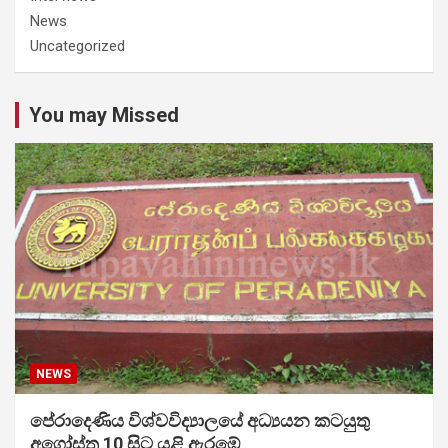
News
Uncategorized
You may Missed
NEWS
පේරාදෙණිය විශ්වවිද්‍යාලයේ අධ්‍යයන කටයුතු
අගෝස්තු 10 සිට යළි ඇරඹේ