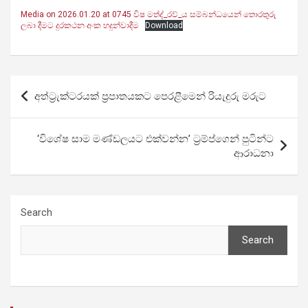
Media on 2026.01.20 at 0745 විෂ මත්ද්_රව්_ය සම්බන්ධයෙන් තොරතුරු
ලබා දීමට දුරකථන අංක හදුන්වාදීම
Download
Post
අත්ට්‍රැක්ටරයක් ප්‍රපාතයකට පෙරළීමෙන් රියැදුරු මරුට
navigation
‘විශේෂ සාම මණ්ඩලයට එක්වන්න’ ට්‍රම්ප්ගෙන් පුටින්ට
ආරාධනා
Search
Search