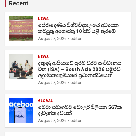
Recent
NEWS
පේරාදෙණිය විශ්වවිද්‍යාලයේ අධ්‍යයන
කටයුතු අගෝස්තු 10 සිට යළි ඇරඹේ
August 7, 2026
editor
NEWS
දකුණු ආසියාවේ ප්‍රථම වරට සංවිධානය
වන (ISA) – South Asia 2026 සමුළුව
අග්‍රාමාත්‍යතුමියගේ ප්‍රධානත්වයෙන්
August 7, 2026
editor
GLOBAL
මෙටා සමාගමට ඩොලර් මිලියන 567ක
දැවැන්ත දඩයක්
August 7, 2026
editor