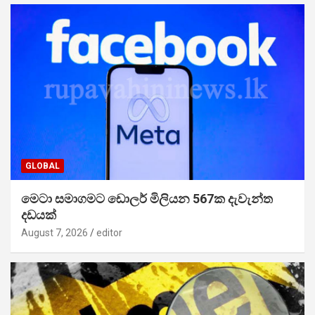
GLOBAL
මෙටා සමාගමට ඩොලර් මිලියන 567ක දැවැන්ත
දඩයක්
August 7, 2026
editor