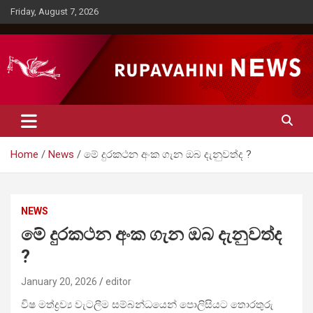
Skip
Friday, August 7, 2026
to
content
Rupavahini News
Home
News
මේ දුරකථන අංක ගැන ඔබ දැනුවත්ද ?
NEWS
මේ දුරකථන අංක ගැන ඔබ දැනුවත්ද
?
January 20, 2026
editor
විෂ මත්ද්‍රව්‍ය වැටලීම සම්බන්ධයෙන් පොලිසියට තොරතුරු