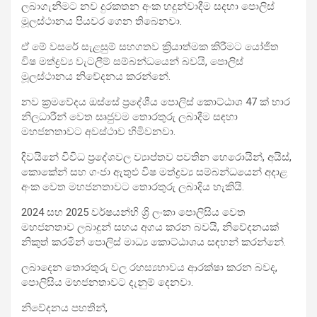
ලබාගැනීමට නව දුරකතන අංක හදුන්වාදීම සදහා පොලිස්
මූලස්ථානය පියවර‍ ගෙන තිබෙනවා.
ඒ මේ වසරේ සැළසුම් සහගතව ක්‍රියාත්මක කිරීමට යෝජිත
විෂ මත්ද්‍රව්‍ය වැටලීම් සම්බන්ධයෙන් බවයි, පොලිස්
මූලස්ථානය නිවේදනය කරන්නේ.
නව ක්‍රමවේදය ඔස්සේ ප්‍රදේශීය පොලිස් කොට්ඨාශ 47 ක් භාර
නිලධාරීන්‍ වෙත සෘජුවම තොරතුරු ලබාදීම සඳහා
මහජනතාවට අවස්ථාව හිමිවනවා.
දිවයිනේ විවිධ ප්‍රදේශවල ව්‍යාප්තව පවතින හෙරොයින්, අයිස්,
කොකේන් සහ ගංජා ඇතුළු විෂ මත්ද්‍රව්‍ය සම්බන්ධයෙන් අදාළ
අංක වෙත මහජනතාවට තොරතුරු ලබාදිය හැකියි.
2024 සහ 2025 වර්ෂයන්හි ශ්‍රි ලංකා පොලිසිය වෙත
මහජනතාව ලබාදුන් සහය අගය කරන බවයි, නිවේදනයක්
නිකුත් කරමින් පොලිස් මාධ්‍ය කොට්ඨාශය සඳහන් කරන්නේ.
ලබාදෙන තොරතුරු වල රහස්‍යභාවය ‍ආරක්ෂා කරන බවද,
පොලිසිය මහජනතාවට දැනුම් දෙනවා.
නිවේදනය පහතින්,