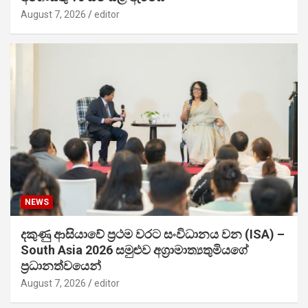
August 7, 2026
editor
NEWS
දකුණු ආසියාවේ ප්‍රථම වරට සංවිධානය වන (ISA) –
South Asia 2026 සමුළුව අග්‍රාමාත්‍යතුමියගේ
ප්‍රධානත්වයෙන්
August 7, 2026
editor