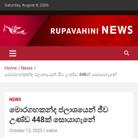
Skip
Saturday, August 8, 2026
to
content
Rupavahini News
Home
News
මොරගහකන්ද ජලාශයෙන් ජීව උණ්ඩ 448ක් සොයාගැ‍නේ
NEWS
මොරගහකන්ද ජලාශයෙන් ජීව
උණ්ඩ 448ක් සොයාගැ‍නේ
October 12, 2025
editor