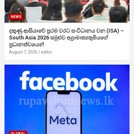
NEWS
දකුණු ආසියාවේ ප්‍රථම වරට සංවිධානය වන (ISA) –
South Asia 2026 සමුළුව අග්‍රාමාත්‍යතුමියගේ
ප්‍රධානත්වයෙන්
August 7, 2026
editor
GLOBAL