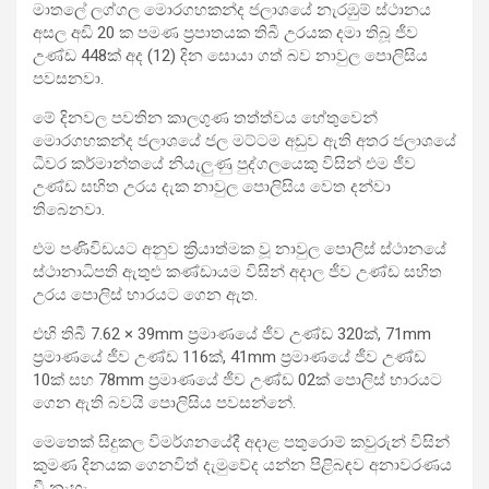
මාතලේ ලග්ගල මොරගහකන්ද ජලාශයේ නැරඹුම් ස්ථානය
අසල අඩි 20 ක පමණ ප්‍රපාතයක තිබී උරයක දමා තිබූ ජීව
උණ්ඩ 448ක් අද (12) දින සොයා ගත් බව නාවුල පොලිසිය
පවසනවා.
මේ දිනවල පවතින කාලගුණ තත්ත්වය හේතුවෙන්
මොරගහකන්ද ජලාශයේ ජල මට්ටම අඩුව ඇති අතර ජලාශයේ
ධීවර කර්මාන්තයේ නියැලුණු පුද්ගලයෙකු විසින් එම ජීව
උණ්ඩ සහිත උරය දැක නාවුල පොලිසිය වෙත දන්වා
තිබෙනවා.
එම පණිවිඩයට අනුව ක්‍රියාත්මක වූ නාවුල පොලිස් ස්ථානයේ
ස්ථානාධිපති ඇතුළු කණ්ඩායම විසින් අදාල ජීව උණ්ඩ සහිත
උරය පොලිස් භාරයට ගෙන ඇත.
එහි තිබී 7.62 × 39mm ප්‍රමාණයේ ජීව උණ්ඩ 320ක්, 71mm
ප්‍රමාණයේ ජීව උණ්ඩ 116ක්, 41mm ප්‍රමාණයේ ජීව උණ්ඩ
10ක් සහ 78mm ප්‍රමාණයේ ජීව උණ්ඩ 02ක් පොලිස් භාරයට
ගෙන ඇති බවයි පොලිසිය පවසන්නේ.
මෙතෙක් සිදුකල විමර්ශනයේදී අදාළ පතුරොම් කවුරුන් විසින්
කුමණ දිනයක ගෙනවිත් දැමුවේද යන්න පිළිබඳව අනාවරණය
වී නැහැ.