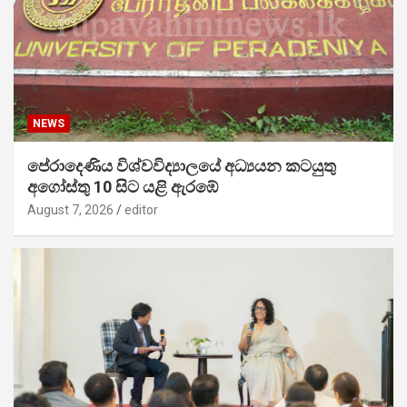
NEWS
පේරාදෙණිය විශ්වවිද්‍යාලයේ අධ්‍යයන කටයුතු
අගෝස්තු 10 සිට යළි ඇරඹේ
August 7, 2026
editor