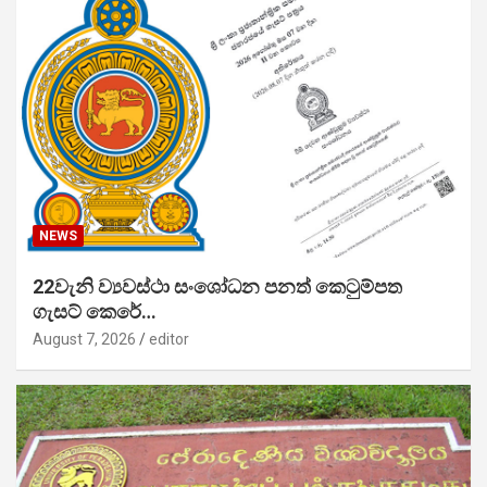
NEWS
22වැනි ව්‍යවස්ථා සංශෝධන පනත් කෙටුම්පත
ගැසට් කෙරේ…
August 7, 2026
editor