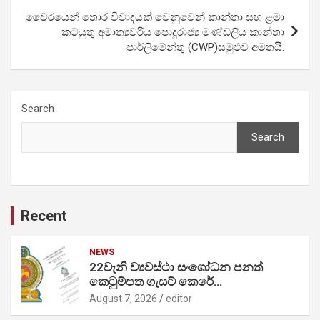
වෛරයෙන් තොර විවාදයක් වෙනුවෙන් කාන්තා සහ ළමා
කටයුතු අමාත්‍යවරිය පොදුරාජ්‍ය මණ්ඩලීය කාන්තා
පාර්ලිමේන්තු (CWP)සමුළුව අමතයි.
Search
Search
Recent
NEWS
22වැනි ව්‍යවස්ථා සංශෝධන පනත්
කෙටුම්පත ගැසට් කෙරේ…
August 7, 2026
editor