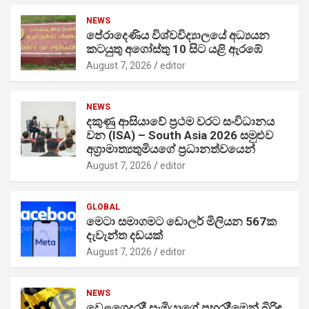
NEWS
පේරාදෙණිය විශ්වවිද්‍යාලයේ අධ්‍යයන
කටයුතු අගෝස්තු 10 සිට යළි ඇරඹේ
August 7, 2026
editor
NEWS
දකුණු ආසියාවේ ප්‍රථම වරට සංවිධානය
වන (ISA) – South Asia 2026 සමුළුව
අග්‍රාමාත්‍යතුමියගේ ප්‍රධානත්වයෙන්
August 7, 2026
editor
GLOBAL
මෙටා සමාගමට ඩොලර් මිලියන 567ක
දැවැන්ත දඩයක්
August 7, 2026
editor
NEWS
වෙළගෙදරදී සැමියාගේ පහරදීමෙන් බිරිඳ