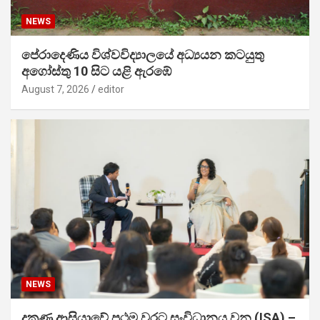
NEWS
පේරාදෙණිය විශ්වවිද්‍යාලයේ අධ්‍යයන කටයුතු
අගෝස්තු 10 සිට යළි ඇරඹේ
August 7, 2026
editor
NEWS
දකුණු ආසියාවේ ප්‍රථම වරට සංවිධානය වන (ISA) –