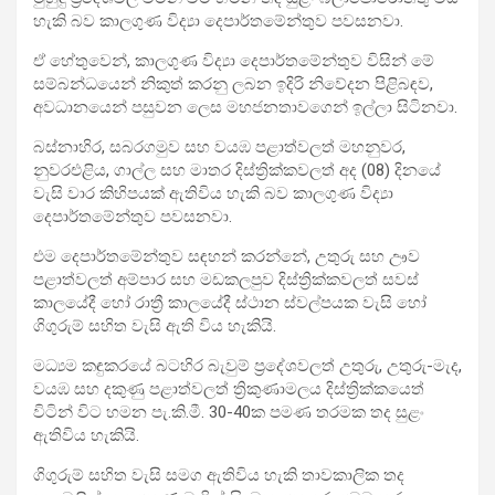
හැකි බව
කාලගුණ විද්‍යා දෙපාර්තමේන්තුව පවසනවා.
ඒ හේතුවෙන්, කාලගුණ විද්‍යා දෙපාර්තමේන්තුව විසින් මේ
සම්බන්ධයෙන් නිකුත් කරනු ලබන ඉදිරි නිවේදන පිළිබඳව,
අවධානයෙන් පසුවන ලෙස මහජනතාවගෙන් ඉල්ලා සිටිනවා.
බස්නාහිර, සබරගමුව සහ වයඹ පළාත්වලත් මහනුවර,
නුවරඑළිය, ගාල්ල සහ මාතර දිස්ත්‍රික්කවලත් අද (08) දිනයේ
වැසි වාර කිහිපයක් ඇතිවිය හැකි බව කාලගුණ විද්‍යා
දෙපාර්තමේන්තුව පවසනවා.
එම දෙපාර්තමේන්තුව සඳහන් කරන්නේ, උතුරු සහ ඌව
පළාත්වලත් අම්පාර සහ මඩකලපුව දිස්ත්‍රික්කවලත් සවස්
කාලයේදී හෝ රාත්‍රී කාලයේදී ස්ථාන ස්වල්පයක වැසි හෝ
ගිගුරුම් සහිත වැසි ඇති විය හැකියි.
මධ්‍යම කඳුකරයේ බටහිර බැවුම් ප්‍රදේශවලත් උතුරු, උතුරු-මැද,
වයඹ සහ දකුණු පළාත්වලත් ත්‍රිකුණාමලය දිස්ත්‍රික්කයෙත්
විටින් විට හමන පැ.කි.මී. 30-40ක පමණ තරමක තද සුළං
ඇතිවිය හැකියි.
ගිගුරුම් සහිත වැසි සමග ඇතිවිය හැකි තාවකාලික තද