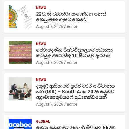
NEWS
22වැනි ව්‍යවස්ථා සංශෝධන පනත්
කෙටුම්පත ගැසට් කෙරේ…
August 7, 2026
editor
NEWS
පේරාදෙණිය විශ්වවිද්‍යාලයේ අධ්‍යයන
කටයුතු අගෝස්තු 10 සිට යළි ඇරඹේ
August 7, 2026
editor
NEWS
දකුණු ආසියාවේ ප්‍රථම වරට සංවිධානය
වන (ISA) – South Asia 2026 සමුළුව
අග්‍රාමාත්‍යතුමියගේ ප්‍රධානත්වයෙන්
August 7, 2026
editor
GLOBAL
මෙටා සමාගමට ඩොලර් මිලියන 567ක