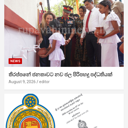
NEWS
තිරප්පනේ ජනතාවට නව ජල පිරිපහදු පද්ධතියක්
August 9, 2026
editor