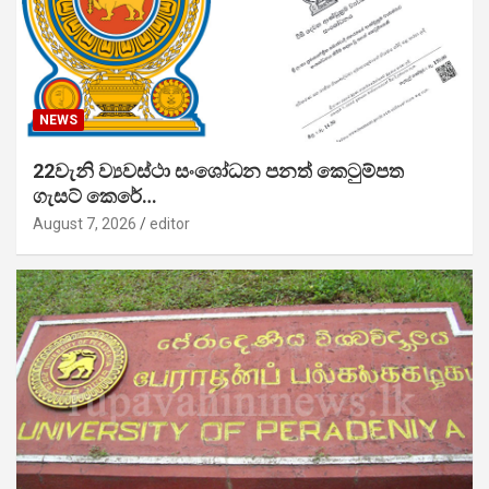
NEWS
22වැනි ව්‍යවස්ථා සංශෝධන පනත් කෙටුම්පත
ගැසට් කෙරේ…
August 7, 2026
editor