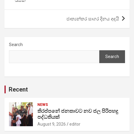
රැසක්
ජාත්‍යන්තර සාගර දිනය අදයි
Search
Search
Recent
NEWS
තිරප්පනේ ජනතාවට නව ජල පිරිපහදු
පද්ධතියක්
August 9, 2026
editor