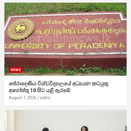
NEWS
පේරාදෙණිය විශ්වවිද්‍යාලයේ අධ්‍යයන කටයුතු
අගෝස්තු 10 සිට යළි ඇරඹේ
August 7, 2026
editor