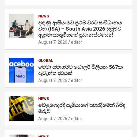
NEWS
දකුණු ආසියාවේ ප්‍රථම වරට සංවිධානය
වන (ISA) – South Asia 2026 සමුළුව
අග්‍රාමාත්‍යතුමියගේ ප්‍රධානත්වයෙන්
August 7, 2026
editor
GLOBAL
මෙටා සමාගමට ඩොලර් මිලියන 567ක
දැවැන්ත දඩයක්
August 7, 2026
editor
NEWS
වෙළගෙදරදී සැමියාගේ පහරදීමෙන් බිරිඳ
මරුට
August 7, 2026
editor
NEWS