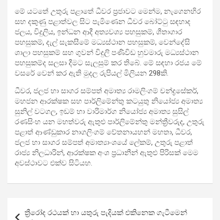
මේ යටතේ උතුරු පළාතේ ධීවර ප්‍රජාවට මෙන්ම, නැගෙනහිර
සහ දකුණු පළාත්වල සිට පැමිණෙන ධීවර බෝට්ටු සඳහාද
ජලය, විදුලිය, ඉන්ධන ආදී අත්‍යවශ්‍ය පහසුකම්, ශීතාගාර
පහසුකම්, දැල් සැකසීමේ මධ්‍යස්ථාන පහසුකම්, වෙන්දේසි
ශාලා පහසුකම් සහ ගුවන් විදුලි පණිවිඩ හුවමාරු මධ්‍යස්ථාන
පහසුකම්ද සලසා දීමට සැලසුම් කර තිබේ. මේ සඳහා රජය මේ
වසරේ වෙන් කර ඇති මුදල රුපියල් මිලියන 298කි.
ධීවර, ජලජ හා සාගර සම්පත් අමාත්‍ය රාමලිංගම් චන්ද්‍රසේකර්,
මහජන ආරක්ෂක සහ පාර්ලිමේන්තු කටයුතු නියෝජ්‍ය අමාත්‍ය
සුනිල් වටගල, ඉඩම් හා වාරිමාර්ග නියෝජ්‍ය අමාත්‍ය සුසිල්
රණසිංහ යන මහත්වරු ඇතුළු පාර්ලිමේන්තු මන්ත්‍රීවරුද, උතුරු
පළාත් ආණ්ඩුකාර නාගලිංගම් වේතනායහන් මහතා, ධීවර,
ජලජ හා සාගර සම්පත් අමාත්‍යාංශයේ ලේකම්, උතුරු පළාත්
රාජ්‍ය නිලධාරින්, ආරක්ෂක අංශ ප්‍රධානීන් ඇතුළු පිරිසක් මෙම
අවස්ථාවට එක්ව සිටියහ.
Post
ත්‍රීරෝද රථයක් හා යතුරු පැදියක් එකිනෙක ගැටීමෙන්