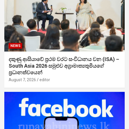
NEWS
දකුණු ආසියාවේ ප්‍රථම වරට සංවිධානය වන (ISA) –
South Asia 2026 සමුළුව අග්‍රාමාත්‍යතුමියගේ
ප්‍රධානත්වයෙන්
August 7, 2026
editor