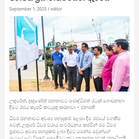
September 1, 2025
editor
උතුරේත්, දකුණේත් ජනතාවට සමෘද්ධිමත් රටක් ගොඩනඟා
දීමට රජය කැපවී කටයුතු කරනවා – ජනපති
ධීවර ජනතාවට අවශ්‍ය පහසුකම් සලසා දීම රජයේ වගකීම
බවත්, උතුරේ ධීවර වරාය සංවර්ධනය කරමින් එම ධීවර
ප්‍රජාවට අවශ්‍ය පහසුකම් ලබා දීමට මෙන්ම ඔවුන්ගේ
ගැටලුවලට විසඳුම් ලබා දීමට කටයුතු කරන බවත් ජනාධිපති