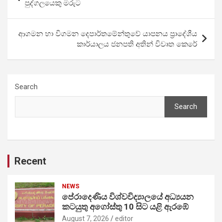
navigation
පුද්ගලයෙකු මරු‍ට
ආගමන හා විගමන දෙපාර්තමේන්තුවේ යාපනය ප්‍රාදේශීය
කාර්යාලය ජනපති අතින් විවෘත කෙරේ
Search
Search
Recent
NEWS
පේරාදෙණිය විශ්වවිද්‍යාලයේ අධ්‍යයන
කටයුතු අගෝස්තු 10 සිට යළි ඇරඹේ
August 7, 2026
editor