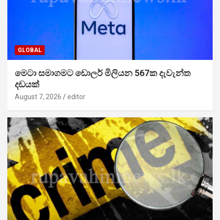
GLOBAL
මෙටා සමාගමට ඩොලර් මිලියන 567ක දැවැන්ත
දඩයක්
August 7, 2026
editor