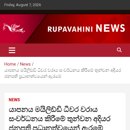
Skip
Friday, August 7, 2026
to
content
Rupavahini News
Home
News
යාපනය මයිලිඩ්ඩි ධීවර වරාය සංවර්ධනය කිරීමේ තුන්වන අදියර
ජනපති ප්‍රධානත්වයෙන් ඇරඹේ
NEWS
යාපනය මයිලිඩ්ඩි ධීවර වරාය
සංවර්ධනය කිරීමේ තුන්වන අදියර
ජනපති ප්‍රධානත්වයෙන් ඇරඹේ