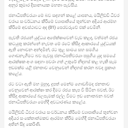
අනුර කුමාර දිසානායක මහතා පැවසීය.
ජනාධිපතිවරයා මේ බව සඳහන් කළේ යාපනය, මයිලිඩ්ඩි ධීවර
වරාය සංවර්ධනය කිරීමේ ව්‍යාපෘතියේ තුන්වන අදියර ආරම්භ
කිරීමේ අවස්ථාවට අද (01) පෙරවරුවේ එක් වෙමිනි.
පැවති රජයන් යුද්ධය අපේක්ෂාවෙන් වැඩ කළද, වත්මන් රජය
කටයුතු කරන්නේ නැවත මේ රටේ කිසිදු ආකාරයේ යුද්ධයක්
ඇති නොවන අන්දමින්, රට තුළ සාමය සහ සමගිය
ගොඩනැගීමට බව පැවසූ ජනාධිපතිවරයා පසුගිය යුද සමයේ
ආරක්ෂක අංශ සඳහා පවරා ගත් උතුරේ නිදහස් කළ හැකි සෑම
ඉඩමක්ම යළි ජනතාව වෙනුවෙන් නිදහස් කරන බවද ප්‍රකාශ
කළේය.
රට වටා ඇති මහ මුහුද, දූපත් මෙන්ම ගොඩබිමද ජනතාව
වෙනුවෙන් ආරක්ෂා කර දීමට රජය කැප වී සිටින බවත්, ඊට
කිසිදු ආකාරයේ බලපැමක් එල්ල වීමට ඉඩ නොතබන බවත්
ජනාධිපතිවරයා මෙහිදී අවධාරණය කළේය.
මයිලිඩ්ඩි ධීවර වරාය සංවර්ධනය කිරීමේ ව්‍යාපෘතියේ තුන්වන
අදියර සංකේතාත්මකව ආරම්භ කිරීම මෙහිදී ජනාධිපතිවරයා
අතින් සිදු කෙරිණි.