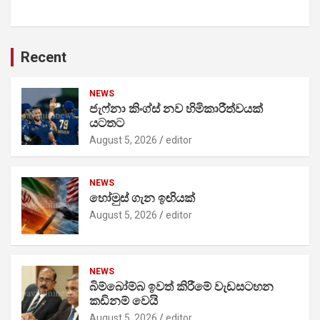
Recent
NEWS
ජැෆ්නා කිංග්ස් නව හිමිකාරීත්වයක්
යටතට
August 5, 2026
editor
NEWS
හෝමුස් ගැන ඉඟියක්
August 5, 2026
editor
NEWS
බිම්බෝම්බ ඉවත් කිරීමේ වැඩසටහන
කඩිනම් වෙයි
August 5, 2026
editor