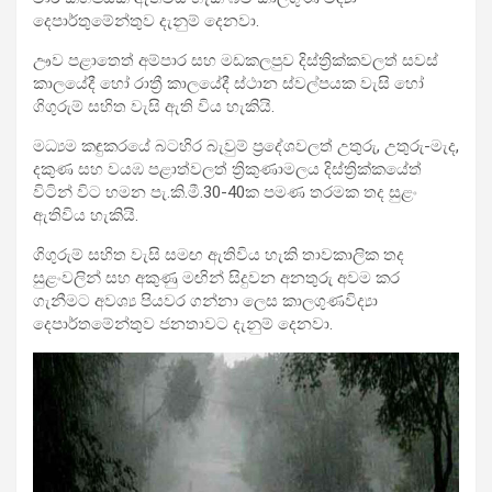
දෙපාර්තුමේන්තුව දැනුම්
දෙනවා.
ඌව පළාතෙත් අම්පාර සහ මඩකලපුව දිස්ත්‍රික්කවලත් සවස්
කාලයේදී හෝ රාත්‍රී කාලයේදී ස්ථාන ස්වල්පයක වැසි හෝ
ගිගුරුම් සහිත වැසි ඇති විය හැකියි.
මධ්‍යම කඳුකරයේ බටහිර බැවුම් ප්‍රදේශවලත් උතුරු, උතුරු-මැද,
දකුණ සහ වයඹ පළාත්වලත් ත්‍රිකුණාමලය දිස්ත්‍රික්කයේත්
විටින් විට හමන පැ.කි.මී.30-40ක පමණ තරමක තද සුළං
ඇතිවිය හැකියි.
ගිගුරුම් සහිත වැසි සමඟ ඇතිවිය හැකි තාවකාලික තද
සුළංවලින් සහ අකුණු මඟින් සිදුවන අනතුරු අවම කර
ගැනීමට අවශ්‍ය පියවර ගන්නා ලෙස කාලගුණවිද්‍යා
දෙපාර්තමේන්තුව ජනතාවට දැනුම් දෙනවා.