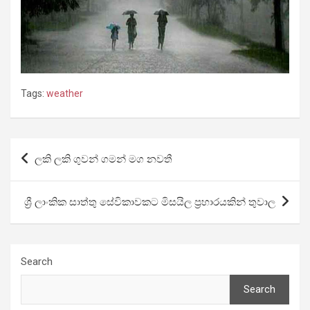
Tags:
weather
Post
ලකි ලකි ගුවන් ගමන් මග නවතී
navigation
ශ්‍රී ලාංකික සාත්තු සේවිකාවකට මිසයිල ප්‍රහාරයකින් තුවාල
Search
Search