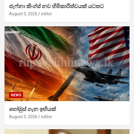
ජැෆ්නා කිංග්ස් නව හිමිකාරීත්වයක් යටතට
August 5, 2026
editor
NEWS
හෝමුස් ගැන ඉඟියක්
August 5, 2026
editor