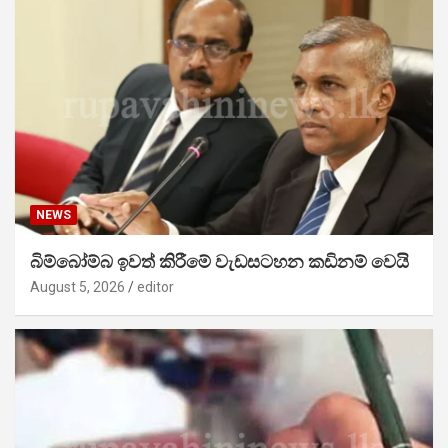
NEWS
බිම්බෝම්බ ඉවත් කිරීමේ වැඩසටහන කඩිනම් වෙයි
August 5, 2026
editor