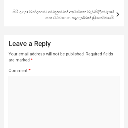
සිරි දළදා වන්දනාව වෙනුවෙන් ආරක්ෂක වැඩපිළිවෙලක්
සහ රථවාහන සැලැස්මක් ක්‍රියාත්මකයි
Leave a Reply
Your email address will not be published.
Required fields
are marked
*
Comment
*