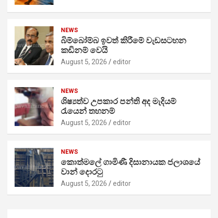
NEWS
බිම්බෝම්බ ඉවත් කිරීමේ වැඩසටහන
කඩිනම් වෙයි
August 5, 2026
editor
NEWS
ශිෂ්‍යත්ව උපකාර පන්ති අද මැදියම්
රැයෙන් තහනම්
August 5, 2026
editor
NEWS
කොත්මලේ ගාමිණී දිසානායක ජලාශයේ
වාන් දොරටු
August 5, 2026
editor