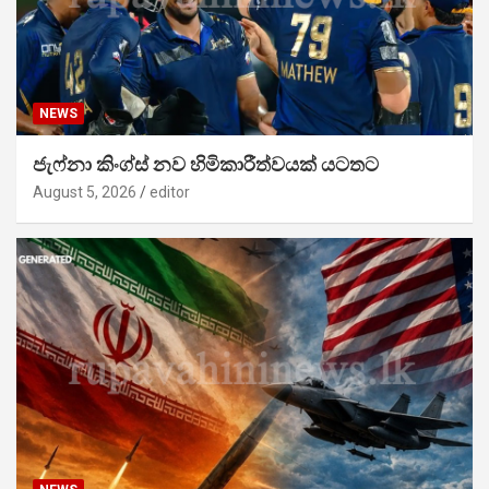
NEWS
ජැෆ්නා කිංග්ස් නව හිමිකාරීත්වයක් යටතට
August 5, 2026
editor