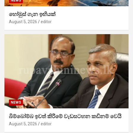
NEWS
හෝමුස් ගැන ඉඟියක්
August 5, 2026
editor
NEWS
බිම්බෝම්බ ඉවත් කිරීමේ වැඩසටහන කඩිනම් වෙයි
August 5, 2026
editor