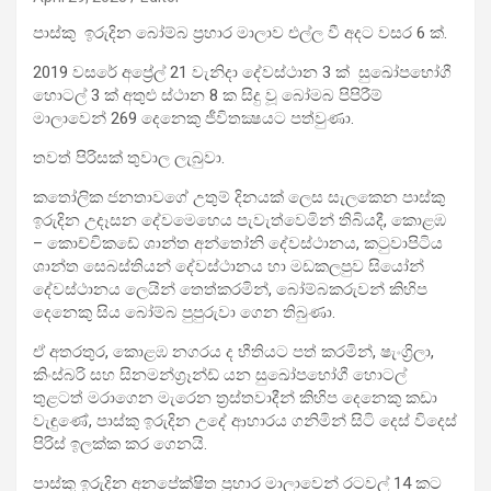
පාස්කු ඉරුදින බෝම්බ ප්‍රහාර මාලාව එල්ල වී අදට වසර 6 ක්.
2019 වසරේ අප්‍රේල් 21 වැනිදා දේවස්ථාන 3 ක් සුඛෝප‍‍භෝගී
හොටල් 3 ක් අතුළු ස්ථාන 8 ක සිදු වූ බෝමබ පිපිරීම්
මාලාවෙන් ‍269 දෙනෙකු ජීවිතක්‍ෂයට පත්වුණා.
තවත් පිරිසක් තුවාල ලැබුවා.
කතෝලික ජනතාවගේ උතුම් දිනයක් ලෙස සැලකෙන පාස්කු
ඉරුදින උදෑසන‍‍ දේවමෙහෙය පැවැත්වෙමින් තිබියදී, කොළඹ
– කොච්චිකඩේ ශාන්ත අන්තෝනි දේවස්ථානය, කටුවාපිටිය
ශාන්ත සෙබස්තියන් දේවස්ථානය හා මඩකලපුව සියෝන්
දේවස්ථානය ලෙයින් තෙත්කරමින්, බෝම්බකරුවන් කිහිප
දෙනෙකු සිය බෝම්බ පුපුරුවා ගෙන තිබුණා.
ඒ අතරතුර, කොළඹ නගරය ද භීතියට පත් කරමින්, ෂැංග්‍රිලා,
කිංස්බරි සහ සිනමන්ග්‍රෑන්ඩ් යන සුඛෝපභෝගී හොටල්
තුළටත් මරාගෙන මැරෙන‍ ත්‍රස්තවාදීන් කිහිප දෙනෙකු කඩා
වැඳුණේ, පාස්කු ඉරුදින උදේ ආහාරය ගනිමින් සිටි දෙස් විදෙස්
පිරිස් ඉලක්ක කර ගෙනයි.
පාස්කු ඉරුදින අනපේක්ෂිත ප්‍රහාර මාලාවෙන් රටවල් 14 කට