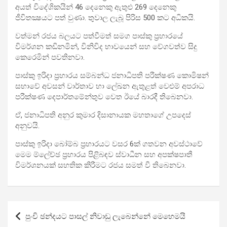
අයත් විදේශිකයින් 46 දෙනෙකු ඇතුළු 269 දෙනෙකු
ජීවිතක්‍ෂයට පත් වුණා. තුවාල ලැබූ පිරිස 500 කට අධිකයි.
වත්මන් රජය බලයට පත්වීමත් සමග පාස්කු ප්‍රහාරයේ
විමර්ශන කඩිනමින්, විනිවිද භාවයෙන් සහ වේගවත්ව සිදු
කෙරෙමින් පවතිනවා.
පාස්කු ඉරිදා ප්‍රහාරය සම්බන්ධ ජනාධිපති පරීක්ෂණ කොමිෂන්
සභාවේ අවසන් වාර්තාව හා ලේඛන ඇතුළත් වෙළුම් අපරාධ
පරීක්ෂණ දෙපාර්තමේන්තුව වෙත ඊයේ බාරදී තිබෙනවා.
ඒ, ජනාධිපති අනුර කුමාර දිසානායක මහතාගේ උපදෙස්
අනුවයි.
පාස්කු ඉරිදා බෝම්බ ප්‍රහාරයට වසර 6ක් ගතවන අවස්ථාවේ
මෙම ම්ලේච්ඡ ප්‍රහාරය පිළිබඳව ස්වාධීන සහ අපක්ෂපාතී
විමර්ශනයක් සහතික කිරීමට රජය සමත් වී තිබෙනවා.
Post
පුංචි ඡන්දයට පාසල් නිවාඩු ලැබෙන්නේ මෙහෙමයි
navigation