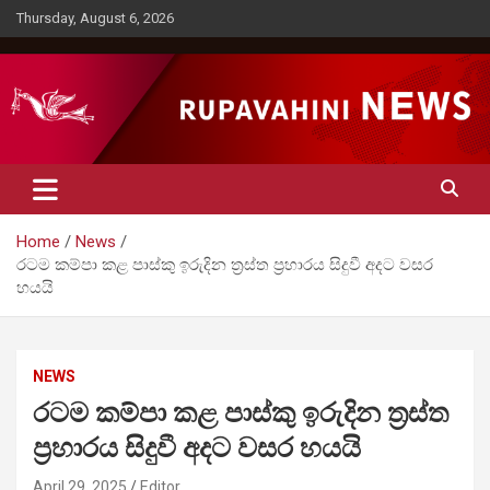
Skip
Thursday, August 6, 2026
to
content
Rupavahini News
Home
News
රටම කම්පා කළ පාස්කු ඉරුදින ත්‍රස්ත ප්‍රහාරය සිදුවී අදට වසර
හයයි
NEWS
රටම කම්පා කළ පාස්කු ඉරුදින ත්‍රස්ත
ප්‍රහාරය සිදුවී අදට වසර හයයි
April 29, 2025
Editor