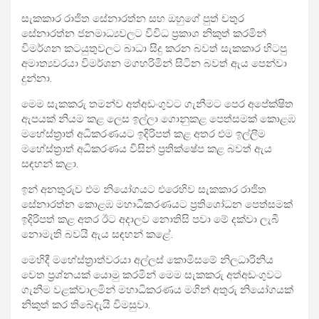
සැකකාර රාජිත සේනාරත්න සහ ඔහුගේ පුත් චතුර
සේනාරත්න ජනමාධ්‍යවලට විවිධ ප්‍රකාශ නිකුත් කරමින්
විමර්ශන කටයුතුවලට බාධා සිදු කරන බවත් සැකකාර හිටපු
අමාත්‍යවරයා විමර්ශන මගහරිමින් සිටින බවත් ඇය පෙන්වා
දුන්නා.
මෙම සැකකරු තමන්ව අත්අඩංගුවට ගැනීමට පෙර අපේක්ෂිත
ඇපයක් නියම කළ ලෙස ඉල්ලා ගොනුකළ පෙත්සමක් කොළඹ
මහේස්ත්‍රාත් අධිකරණයට ඉදිරිපත් කළ අතර එම ඉල්ලීම
මහේස්ත්‍රාත් අධිකරණය විසින් ප්‍රතික්ෂේප කළ බවත් ඇය
සඳහන් කළා.
ඉන් අනතුරුව එම නියෝගයට එරෙහිව සැකකාර රාජිත
සේනාරත්න කොළඹ මහාධිකරණයට ප්‍රතිශෝධන පෙත්සමක්
ඉදිරිපත් කළ අතර ඊට අදාලව නොතිසි පවා මේ දක්වා ලැබී
නොමැති බවයි ඇය සඳහන් කළේ.
මෙහිදී මහේස්ත්‍රාත්වරයා අල්ලස් කොමිසමේ නිලධාරිනිය
වෙත ප්‍රශ්නයක් යොමු කරමින් මෙම සැකකරු අත්අඩංගුවට
ගැනීම වළක්වාලමින් මහාධිකරණය මගින් අතුරු නියෝගයක්
නිකුත් කර තිබේදැයි විමසුවා.