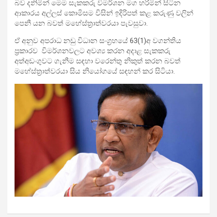
බව දනිමින් මෙම සැකකරු විමර්ශන මග හරිමින් සිටින
ආකාරය අල්ලස් කොමිසම විසින් ඉදිරිපත් කළ කරුණු වලින්
පෙනී යන බවත් මහේස්ත්‍රාත්වරයා පැවසුවා.
ඒ අනුව අපරාධ නඩු විධාන සංග්‍රහයේ 63(1)අ වගන්තිය
ප්‍රකාරව විමර්ශනවලට අවශ්‍ය කරන අදාළ සැකකරු
අත්අඩංගුවට ගැනීම සඳහා වරෙන්තු නිකුත් කරන බවත්
මහේස්ත්‍රාත්වරයා සිය නියෝගයේ සඳහන් කර සිටියා.