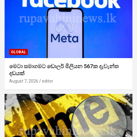
GLOBAL
මෙටා සමාගමට ඩොලර් මිලියන 567ක දැවැන්ත
දඩයක්
August 7, 2026
editor