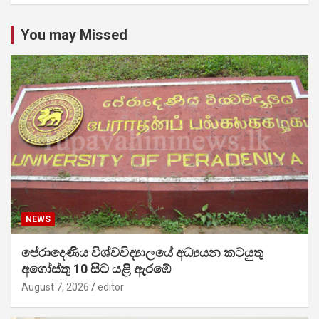
You may Missed
NEWS
පේරාදෙණිය විශ්වවිද්‍යාලයේ අධ්‍යයන කටයුතු
අගෝස්තු 10 සිට යළි ඇරඹේ
August 7, 2026
editor