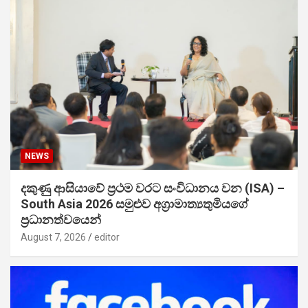
NEWS
දකුණු ආසියාවේ ප්‍රථම වරට සංවිධානය වන (ISA) –
South Asia 2026 සමුළුව අග්‍රාමාත්‍යතුමියගේ
ප්‍රධානත්වයෙන්
August 7, 2026
editor