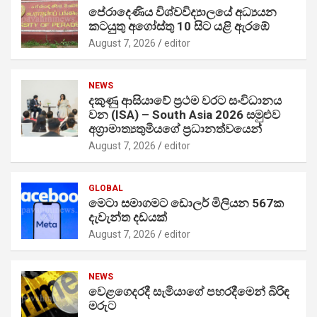
පේරාදෙණිය විශ්වවිද්‍යාලයේ අධ්‍යයන
කටයුතු අගෝස්තු 10 සිට යළි ඇරඹේ
August 7, 2026
editor
NEWS
දකුණු ආසියාවේ ප්‍රථම වරට සංවිධානය
වන (ISA) – South Asia 2026 සමුළුව
අග්‍රාමාත්‍යතුමියගේ ප්‍රධානත්වයෙන්
August 7, 2026
editor
GLOBAL
මෙටා සමාගමට ඩොලර් මිලියන 567ක
දැවැන්ත දඩයක්
August 7, 2026
editor
NEWS
වෙළගෙදරදී සැමියාගේ පහරදීමෙන් බිරිඳ
මරුට