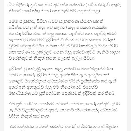
ඊට පිළිතුරු දුන් සහකාර අධ්‍යක්ෂ ජෙනරාල් වරිය එවැනි අතුරු
නියෝගයක් නිකුත් කර නොමැති බව සඳහන් කළා.
මෙම සැකකරු සිටින බවට සැකකරණ ස්ථාන පහක්
පරීක්ෂාවට ලක් කළ බව සඳහන් කළ සහකාර අධ්‍යක්ෂ
ජනරාල්වරිය එහෙත් ඔහු සොයා ගැනීමට නොහැකිවූ බවත්
සැකකරුට එරෙහිව ඉදිරිපත් වී තිබෙන වරද සංඤය වරදක්
වුවත් මොහු විමර්ශන මගහරිමින් විමර්ශනවලට බාධා කිරීම
යන කරුණ සැලකිල්ලට ගෙන ඔහු අත්අඩංගුවට ගැනීම සඳහා
වරෙන්තුවක් නිකුත් කරන ලෙසත් ඉල්ලා සිටියා.
ඉදිරිපත් වූ කරුණු සලකා බැලූ අතිරේක මහේස්ත්‍රාත්වරයා
මෙම සැකකරු ඉදිරිපත් කළ අපේක්ෂිත ඇප අයදුම්පතක්
කොළඹ මහේස්ත්‍රාත් අධිකරණය විසින් ප්‍රතික්ෂේප කර ඇති
අතර ඉන් අනතුරුව ඔහු එම නියෝගයට එරෙහිව
මහාධිකරණයට ප්‍රතිශෝධන පෙත්සමක් ඉදිරිපත් කර තිබේ.
එම ප්‍රතිශෝධන පෙත්සම යටතේ මෙම සැකකරු අත්අඩංගුවට
ගැනීම වළක්වාලමින් අතුරු තහනම් නියෝගයක්ද අධිකරණ
විසින් නිකුත් කර නැත.
එම තත්ත්වය යටතේ තමන්ට එරෙහිව විමර්ශනයක් සිදුවන