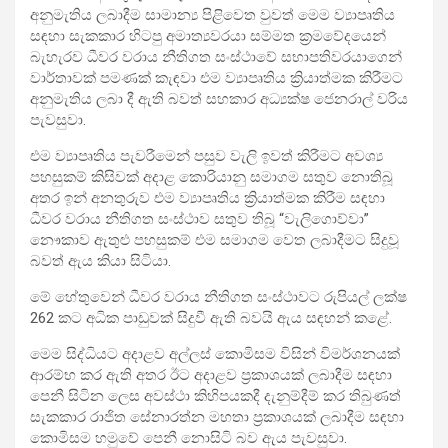
අනුමැතිය ලබාදීම සාමාන්‍ය පිළිවෙත වුවත් මෙම ව්‍යාපෘතිය
සඳහා සැකකාර හිටපු අමාත්‍යවරයා සම්මත ක්‍රමවේදයෙන්
බැහැරව ධීවර වරාය නීතිගත සංස්ථාවේ සභාපතිවරයාගෙන්
වාර්තාවක් පමණක් කැඳවා එම ව්‍යාපෘතිය ක්‍රියාත්මක කිරීමට
අනුමැතිය ලබා දී ඇති බවත් සහකාර අධ්‍යක්ෂ ජෙනරාල් වරිය
පැවසුවා.
එම ව්‍යාපෘතිය පැවරීමෙන් පසුව වැලි ඉවත් කිරීමට අවශ්‍ය
පහසුකම් කිසිවක් අදාළ කොරියානු සමාගම සතුව නොතිබූ
අතර ඉන් අනතුරුව එම ව්‍යාපෘතිය ක්‍රියාත්මක කිරීම සඳහා
ධීවර වරාය නීතිගත සංස්ථාව සතුව තිබූ “වැලිගොව්වා”
නෞකාව ඇතුළු පහසුකම් එම සමාගම වෙත ලබාදීමට සිදුවූ
බවත් ඇය කියා සිටියා.
මේ හේතුවෙන් ධීවර වරාය නීතිගත සංස්ථාවට රුපියල් ලක්ෂ
262 කට අධික පාඩුවක් සිදුවී ඇති බවයි ඇය සඳහන් කළේ.
මෙම සිද්ධියට අදාළව අල්ලස් කොමිසම විසින් විමර්ශනයක්
ආරම්භ කර ඇති අතර ඊට අදාළව ප්‍රකාශයක් ලබාදීම සඳහා
පෙනී සිටින ලෙස අවස්ථා කිහිපයකදී දැනුම්දීම් කර තිබුණත්
සැකකාර රාජිත සේනාරත්න මහතා ප්‍රකාශයක් ලබාදීම සඳහා
කොමිසම හමුවේ පෙනී නොසිටි බව ඇය පැවසුවා.