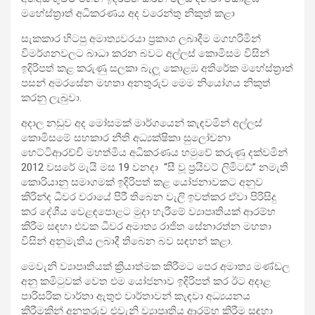
මහේස්ත්‍රාත් අධිකරණය අද වරෙන්තු නිකුත් කළා
සැකකාර හිටපු අමාත්‍යවරයා ප්‍රකාශ ලබාදීම මගහරිමින්
විමර්ශනවලට බාධා කරන බවට අල්ලස් කොමිසම විසින්
ඉදිරිපත් කළ කරුණු සලකා බැලූ කොළඹ අතිරේක මහේස්ත්‍රාත්
පසන් අමරසේන මහතා අනතුරුව මෙම නියෝගය නිකුත්
කරනු ලැබුවා.
අදාල නඩුව අද මෝසමක් මාර්ගයෙන් කැඳවමින් අල්ලස්
කොමිසමේ සහකාර නීති අධ්‍යක්ෂිකා සුලෝචනා
හෙට්ටිආරච්චි මහත්මිය අධිකරණය හමුවේ කරුණු දක්වමින්
2012 වසරේ මැයි මස 19 වනදා “සී වූ ප්‍රයිවට් ලිමිටඩ්” නමැති
කොරියානු සමාගමක් ඉදිරිපත් කළ යෝජනාවකට අනුව
කිරින්ද ධීවර වරායේ පිරී තිබෙන වැලි ඉවත්කර ඒවා පිරිසිදු
කර දේශීය වෙළඳපොළට මුදා හැරීමේ ව්‍යාපෘතියක් ආරම්භ
කිරීම සඳහා එවක ධීවර අමාත්‍ය රාජිත සේනාරත්න මහතා
විසින් අනුමැතිය ලබාදී තිබෙන බව සඳහන් කළා.
මෙවැනි ව්‍යාපෘතියක් ක්‍රියාත්මක කිරීමට පෙර අමාත්‍ය මණ්ඩල
අනු කමිටුවක් වෙත එම යෝජනාව ඉදිරිපත් කර ඊට අදාළ
පාරිසරික වාර්තා ඇතුළු වාර්තාවන් කැඳවා අධ්‍යයනය
කිරීමකින් අනතුරුව එවැනි ව්‍යාපෘතිය ආරම්භ කිරීම සඳහා