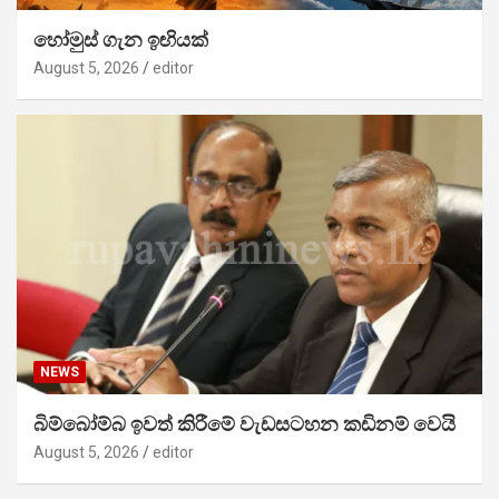
හෝමුස් ගැන ඉඟියක්
August 5, 2026
editor
NEWS
බිම්බෝම්බ ඉවත් කිරීමේ වැඩසටහන කඩිනම් වෙයි
August 5, 2026
editor