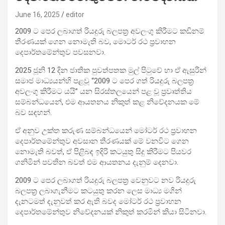
June 16, 2025
editor
2009 ට පෙර ලබාගත් රියදුරු බලපත්‍ර අවලංගු කිරීමට කඩිනම්
තීරණයක් ගෙන නොමැති බව, මොටර් රථ ප්‍රවාහන
දෙපාර්තමේන්තුව පවසනවා.
2025 ජූනි 12 දින ජාතික පුවත්පතක මුල් පිටුවේ හා ඒ ඇසුරින්
සමාජ මාධ්‍යයන්හි පළවූ “2009 ට පෙර ගත් රියදුරු බලපත්‍ර
අවලංගු කිරීමට යයි” යන සිරස්තලයෙන් පළ වූ ප්‍රවෘත්තිය
සම්බන්ධයෙන්, එම ආයතනය නිකුත් කළ නිවේදනයක මේ
බව සඳහන්.
ඒ අනුව උක්ත කරුණ සම්බන්ධයෙන් මෝටර් රථ ප්‍රවාහන
දෙපාර්තමේන්තුව අවසාන තීරණයක් මේ වනවිට ගෙන
නොමැති බවත්, ඒ පිළිබඳ ඉදිරි කටයුතු සිදු කිරීමට පියවර
ගනිමින් පවතින බවත් එම ආයතනය දැනුම් දෙනවා.
2009 ට පෙර ලබාගත් රියදුරු බලපත්‍ර වෙනුවට නව රියදුරු
බලපත්‍ර ලබාගැනීමට කටයුතු කරන ලෙස මාධ්‍ය මගින්
දැනටමත් දැනුවත් කර ඇති බවද මෝටර් රථ ප්‍රවාහන
දෙපාර්තමේන්තුව නිවේදනයක් නිකුත් කරමින් කියා සිටිනවා.