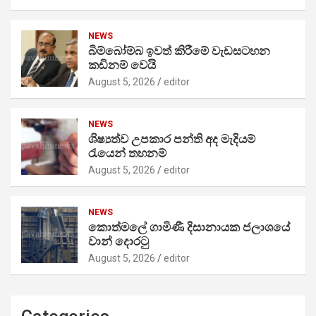
NEWS
බිම්බෝම්බ ඉවත් කිරීමේ වැඩසටහන
කඩිනම් වෙයි
August 5, 2026
editor
NEWS
ශිෂ්‍යත්ව උපකාර පන්ති අද මැදියම්
රැයෙන් තහනම්
August 5, 2026
editor
NEWS
කොත්මලේ ගාමිණී දිසානායක ජලාශයේ
වාන් දොරටු
August 5, 2026
editor