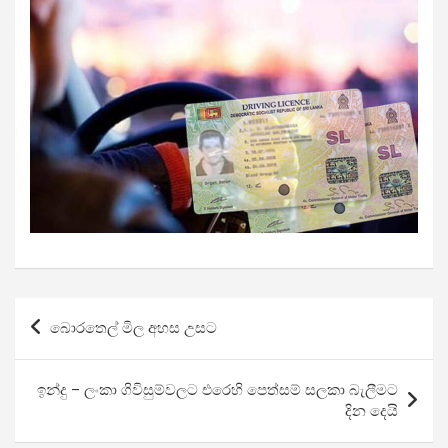
Post
බොරතෙල් මිල අහස උසට
navigation
ඉන්දු – ලංකා ගිවිසුම්වලට එරෙහි පෙත්සම් සලකා බැලීමට
දින දෙයි