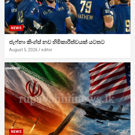
NEWS
ජැෆ්නා කිංග්ස් නව හිමිකාරීත්වයක් යටතට
August 5, 2026
editor
NEWS