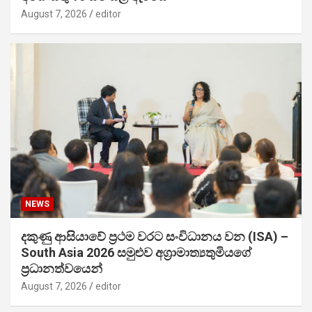
August 7, 2026
editor
NEWS
දකුණු ආසියාවේ ප්‍රථම වරට සංවිධානය වන (ISA) –
South Asia 2026 සමුළුව අග්‍රාමාත්‍යතුමියගේ
ප්‍රධානත්වයෙන්
August 7, 2026
editor