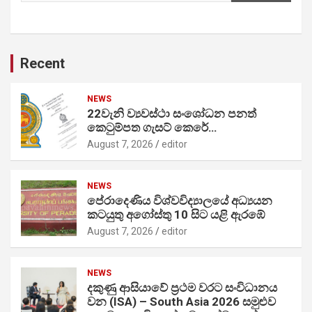
Recent
NEWS
22වැනි ව්‍යවස්ථා සංශෝධන පනත්
කෙටුම්පත ගැසට් කෙරේ…
August 7, 2026
editor
NEWS
පේරාදෙණිය විශ්වවිද්‍යාලයේ අධ්‍යයන
කටයුතු අගෝස්තු 10 සිට යළි ඇරඹේ
August 7, 2026
editor
NEWS
දකුණු ආසියාවේ ප්‍රථම වරට සංවිධානය
වන (ISA) – South Asia 2026 සමුළුව