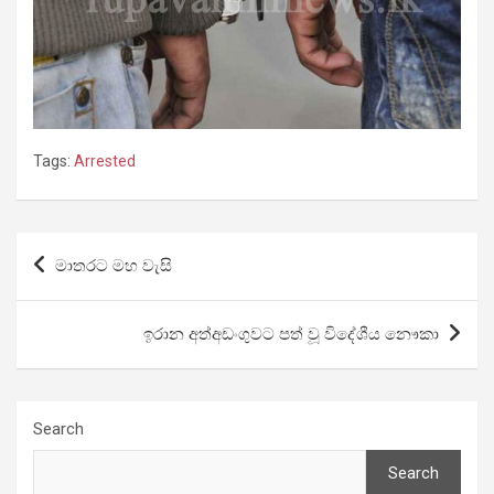
Tags:
Arrested
Post
මාතරට මහ වැසි
navigation
ඉරාන අත්අඩංගුවට පත් වූ විදේශීය නෞකා
Search
Search