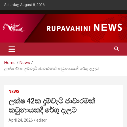
Skip
Saturday, August 8, 2026
to
content
Rupavahini News
Home
News
ලක්ෂ 42ක දුම්වැටි ජාවාරමක් කටුනායකදී රේගු දැලට
NEWS
ලක්ෂ 42ක දුම්වැටි ජාවාරමක්
කටුනායකදී රේගු දැලට
April 24, 2026
editor