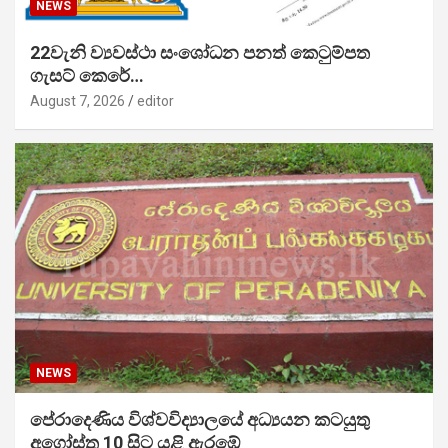
NEWS
22වැනි ව්‍යවස්ථා සංශෝධන පනත් කෙටුම්පත
ගැසට් කෙරේ…
August 7, 2026
editor
NEWS
පේරාදෙණිය විශ්වවිද්‍යාලයේ අධ්‍යයන කටයුතු
අගෝස්තු 10 සිට යළි ඇරඹේ