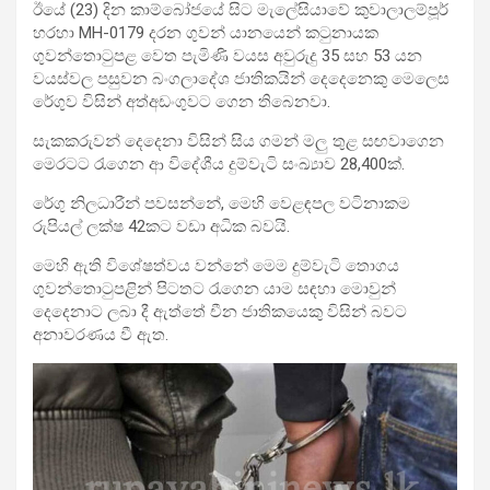
ඊයේ (23) දින කාම්බෝජයේ සිට මැලේසියාවේ කුවාලාලම්පූර්
හරහා MH-0179 දරන ගුවන් යානයෙන් කටුනායක
ගුවන්තොටුපළ වෙත පැමිණි වයස අවුරුදු 35 සහ 53 යන
වයස්වල පසුවන බංගලාදේශ ජාතිකයින් දෙදෙනෙකු මෙලෙස
රේගුව විසින් අත්අඩංගුවට ගෙන තිබෙනවා.
සැකකරුවන් දෙදෙනා විසින් සිය ගමන් මලු තුළ සඟවාගෙන
මෙරටට රැගෙන ආ විදේශීය දුම්වැටි සංඛ්‍යාව 28,400ක්.
රේගු නිලධාරීන් පවසන්නේ, මෙහි වෙළඳපල වටිනාකම
රුපියල් ලක්ෂ 42කට වඩා අධික බවයි.
මෙහි ඇති විශේෂත්වය වන්නේ මෙම දුම්වැටි තොගය
ගුවන්තොටුපළින් පිටතට රැගෙන යාම සඳහා මොවුන්
දෙදෙනාට ලබා දී ඇත්තේ චීන ජාතිකයෙකු විසින් බවට
අනාවරණය වී ඇත.