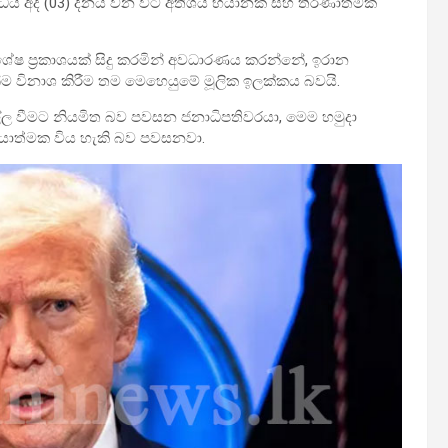
ද්ධය අද (03) දිනය වන විට අතිශය භයානක සහ තීරණාත්මක
විශේෂ ප්‍රකාශයක් සිදු කරමින් අවධාරණය කරන්නේ, ඉරාන
්ම විනාශ කිරීම තම මෙහෙයුමේ මූලික ඉලක්කය බවයි.
ුළ එල්ල වීමට නියමිත බව පවසන ජනාධිපතිවරයා, මෙම හමුදා
යාත්මක විය හැකි බව පවසනවා.