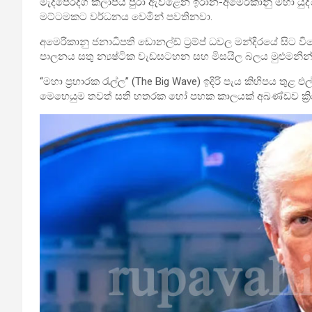
මැදපෙරදිග කලාපය පුරා ඇවිළෙන ඉරාන-අමෙරිකානු මහා යු
මට්ටමකට වර්ධනය වෙමින් පවතිනවා.
අමෙරිකානු ජනාධිපති ඩොනල්ඩ් ට්‍රම්ප් ධවල මන්දිරයේ සිට 
පාලනය සතු න්‍යෂ්ටික වැඩසටහන සහ මිසයිල බලය මුළුමනින
“මහා ප්‍රහාරක රැල්ල” (The Big Wave) ඉදිරි පැය කිහිපය ත
මෙහෙයුම තවත් සති හතරක හෝ පහක කාලයක් අඛණ්ඩව ක්‍රි