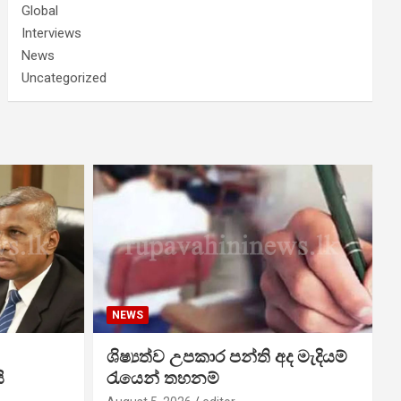
Global
Interviews
News
Uncategorized
NEWS
ශිෂ්‍යත්ව උපකාර පන්ති අද මැදියම්
ි
රැයෙන් තහනම්