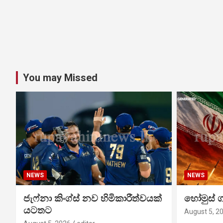
You may Missed
NEWS
NEWS
ජැෆ්නා කිංග්ස් නව හිමිකාරීත්වයක්
හෝමුස් 
යටතට
August 5, 2