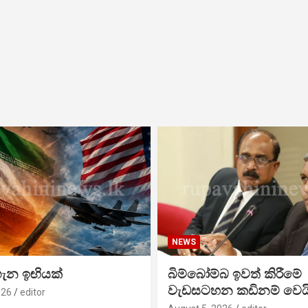
NEWS
ගැන ඉඟියක්
බිම්බෝම්බ ඉවත් කිරීමේ
වැඩසටහන කඩිනම් වෙය
026
editor