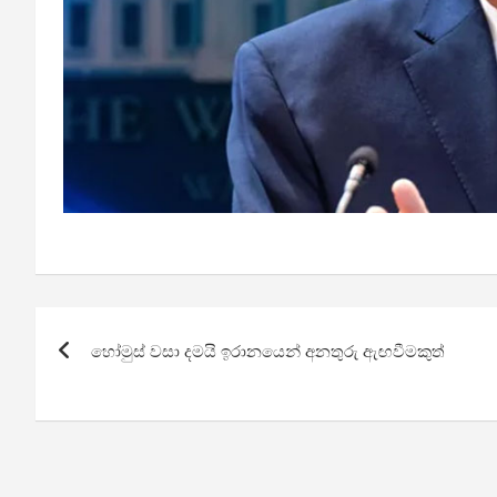
Post
හෝමුස් වසා දමයි ඉරානයෙන් අනතුරු ඇඟවීමකුත්
navigation