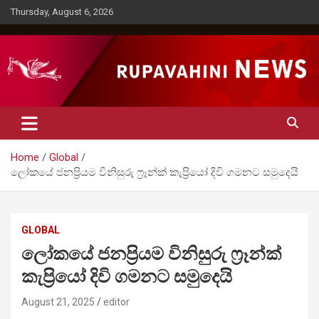
Skip
Thursday, August 6, 2026
to
content
Rupavahini News
Home
Global
ලෝකයේ ජනප්‍රියම විනිසුරු ෆ්‍රෑන්ක් කැප්‍රියෝ දිවි ගමනට සමුදෙයි
GLOBAL
ලෝකයේ ජනප්‍රියම විනිසුරු ෆ්‍රෑන්ක්
කැප්‍රියෝ දිවි ගමනට සමුදෙයි
August 21, 2025
editor