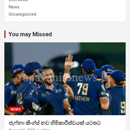
News
Uncategorized
You may Missed
NEWS
ජැෆ්නා කිංග්ස් නව හිමිකාරීත්වයක් යටතට