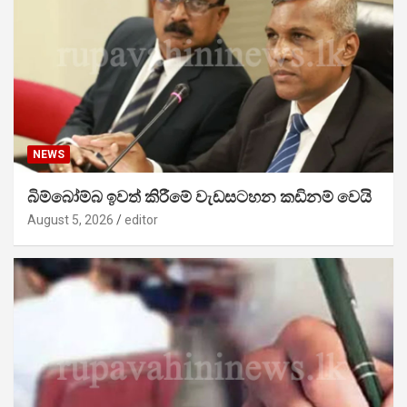
NEWS
බිම්බෝම්බ ඉවත් කිරීමේ වැඩසටහන කඩිනම් වෙයි
August 5, 2026
editor