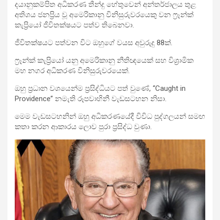
දයානුකම්පිත අධිකරණ තීන්දු හේතුවෙන් අන්තර්ජාලය තුළ
අතිශය ජනප්‍රිය වූ අමෙරිකානු විනිසුරුවරයෙකු වන ෆ්‍රෑන්ක්
කැප්‍රියෝ ජීවිතක්ෂයට පත්ව තිබෙනවා.
ජීවිතක්ෂයට පත්වන විට ඔහුගේ වයස අවුරුදු 88ක්.
ෆ්‍රෑන්ක් කැප්‍රියෝ යනු අමෙරිකානු නීතිඥයෙක් සහ විශ්‍රාමික
මහ නගර අධිකරණ විනිසුරුවරයෙක්.
ඔහු ප්‍රධාන වශයෙන්ම ප්‍රසිද්ධියට පත් වුණේ, “Caught in
Providence” නමැති රූපවාහිනී වැඩසටහන නිසා.
මෙම වැඩසටහනින් ඔහු අධිකරණයේදී විවිධ පුද්ගලයන් සමඟ
කතා කරන ආකාරය ලොව පුරා ප්‍රසිද්ධ වුණා.