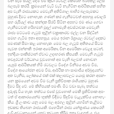
වන සෑම සියලු දේම එම කුඩා රට­වල් කෙරෙහි බර­ප­තළ ලෙස
බල­පෑම් කරයි. ක්‍රම­යෙන් වැටි වැටී නැගි­ටින ආර්ථි­ක­යක් සහිත
අප වැනි රාජ්‍ය­ය­කට මෙවැනි අති­වි­ශාල බාහිර බල­පෑ­ම­කට
මුහුණ දීමට නොහැක. ගණන් කර ගැනී­ම­ට­වත් අප­හසු ඩොලර්
සහ රුපි­යල් ණය කන්දක සිරවී සිටින අප­හට එම ණය ගෙවා
ගැනී­ම­ට­වත් හරි­හ­මන් මුදල් නොමැති අව­ස්ථා­වක මෙවැනි
රාජ්‍ය මට්ටමේ ගැටුම් තුළින් වක්‍රා­කා­රව එල්ල වන සිද්ධීන්
සමඟ ගැටීම ඉතා අප­හ­සුය. මෙය ඉරාන ඊශ්‍රා­යල රට­වල් දෙකට
පම­ණක් සීමා කළ නොහැක. මෙම බල ගැටුම් අතී­තයේ සිටම
පැවත එන්නකි. ඉරාක අමෙ­රිකා, චීන අමෙ­රිකා වෙළඳ සටන්,
ඉන්දියා පාකි­ස්ථාන් ඒවාට උදා­හ­රණ කීප­යකි. මෙවැනි ගැටුම්
තව­දු­ර­ටත් වර්ධ­නය වුව­හොත් අප වැනි බල­වත් නොවන
යැපුම් ආර්ථි­ක­යක් හිමි රට­ව­ලට විදේශ විනි­මය අවම වීම,
විදේශ ආයෝ­ජන අවම වීම, ආර්ථික හා සාමා­ජීය අර්බු­ද­යන්ට
අත වැනීම, ලෝකයේ එක් එක් කලා­ප­ව­ලට යොමු කරන අප­න­
යන ක්‍රම­යෙන් අවම වීම වැනි ප්‍රති­වි­පාක රාශි­ය­කට මුහුණ
දීමට සිදු වේ. මේ කිහි­ප­යක් පමණි. මීට වඩා සැබෑ තත්වය
දරුණු විය හැක. තත්වය එසේ වුව­හොත් මෙකී ප්‍රති­වි­පාක අප­
ටත් ඒ ආකා­ර­යෙන්ම භුක්ති විඳී­මට සිදු­වීම වැළැ­ක්විය නොහැ­
කිය. ශ්‍රී ලංකාව යනු මෙම බල අර­ගල තුළින් යහ­මින් තැළී­මට
ඉඩ­කඩ තිබෙන රාජ්‍ය­යකි. එහෙ­යින් රාජ්‍ය යන්ත්‍ර­ණය කෙරෙහි
දැඩි අව­ධා­න­යෙන් යුතුව කට­යුතු කිරීම ඉතා වැද­ගත් ය. එය