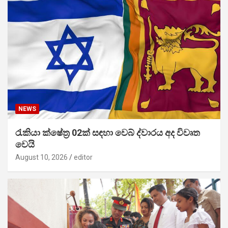
NEWS
රැකියා ක්ෂේත්‍ර 02ක් සඳහා වෙබ් ද්වාරය අද විවෘත
වෙයි
August 10, 2026
editor