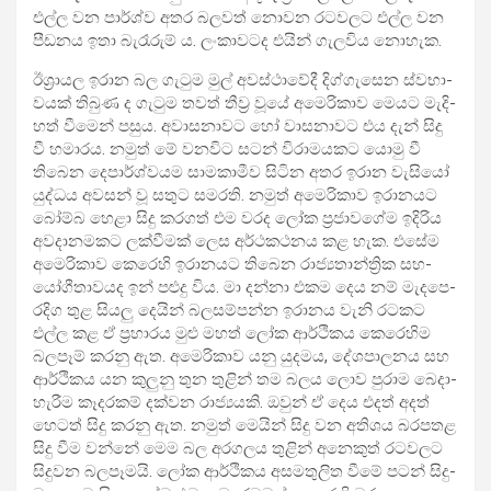
එල්ල වන පාර්ශ්ව අතර බල­වත් නොවන රට­ව­ලට එල්ල වන
පීඩ­නය ඉතා බැරෑ­රු­ම්‍ ය. ලංකා­ව­ටද එයින් ගැල­විය නොහැක.
ඊශ්‍රා­යල ඉරාන බල ගැටුම මුල් අව­ස්ථා­වේදී දිග්ගැ­සෙන ස්වභා­
ව­යක් තිබුණ ද ගැටුම තවත් තීව්‍ර වූයේ අමෙ­රි­කාව මෙයට මැදි­
හත් වීමෙන් පසුය. අවා­ස­නා­වට හෝ වාස­නා­වට එය දැන් සිදු
වී හමා­රය. නමුත් මේ වන­විට සටන් විරා­ම­ය­කට යොමු වී
තිබෙන දෙපා­ර්ශ්ව­යම සාම­කා­මීව සිටින අතර ඉරාන වැසියෝ
යුද්ධය අව­සන් වූ සතුට සම­රති. නමුත් අමෙ­රි­කාව ඉරා­න­යට
බෝම්බ හෙළා සිදු කර­ගත් එම වරද ලෝක ප්‍රජා­ව­ගේම ඉදි­රිය
අව­දා­න­ම­කට ලක්වී­ම­ක්‍ ­ලෙස අර්ථ­ක­ථ­නය කළ හැක. එසේම
අමෙ­රි­කාව කෙරෙහි ඉරා­න­යට තිබෙන රාජ්‍ය­තා­න්ත්‍රික සහ­
යෝ­ගී­තා­ව­යද ඉන් පළුදු විය. මා දන්නා එකම දෙය නම් මැද­පෙ­
ර­දිග තුළ සියලු දෙයින් බල­ස­ම්පන්න ඉරා­නය වැනි රට­කට
එල්ල කළ ඒ ප්‍රහා­රය මුළු මහත් ලෝක ආර්ථි­කය කෙරෙ­හිම
බල­පෑම් කරනු ඇත. අමෙ­රි­කාව යනු යුද­මය, දේශ­පා­ල­නය සහ
ආර්ථි­කය යන කුලුනු තුන තුළින් තම බලය ලොව පුරාම බෙදා­
හැ­රීම කෑද­ර­කම් දක්වන රාජ්‍ය­යකි. ඔවුන් ඒ දෙය එදත් අදත්
හෙටත් සිදු කරනු ඇත. නමුත් මෙයින් සිදු වන අති­ශය බර­ප­තළ
සිදු වීම වන්නේ මෙම බල අර­ග­ලය තුළින් අනෙ­කුත් රට­ව­ලට
සිදු­වන බල­පෑ­මයි. ලෝක ආර්ථි­කය අස­ම­තු­ලිත වීමේ පටන් සිදු­