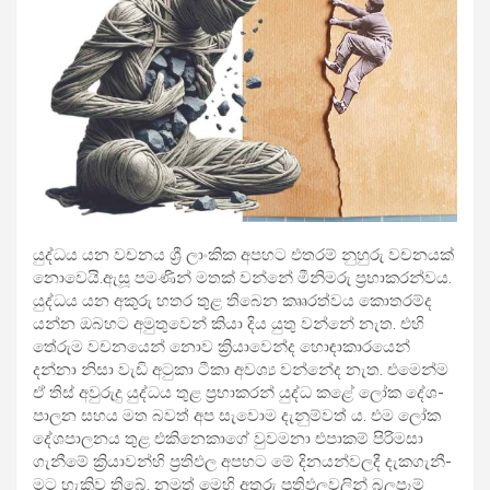
යුද්ධය යන වච­නය ශ්‍රී ලාංකික අප­හට එත­රම් නුහුරු වච­න­යක්
නොවෙයි.ඇසූ පම­ණින් මතක් වන්නේ මීනි­මරු ප්‍රභා­ක­ර­න්වය.
යුද්ධය යන අකුරු හතර තුළ තිබෙන කෲර­ත්වය කොත­රම්ද
යන්න ඔබ­හට අමු­තු­වෙන් කියා දිය යුතු වන්නේ නැත. එහි
තේරුම වච­න­යෙන් නොව ක්‍රියා­වෙන්ද හොඳා­කා­ර­යෙන්
දන්නා නිසා වැඩි අටුකා ටීකා අවශ්‍ය වන්නේද නැත. එමෙන්ම
ඒ තිස් අවු­රුදු යුද්ධය තුළ ප්‍රභා­ක­රන් යුද්ධ කළේ ලෝක දේශ­
පා­ලන සහය මත බවත් අප සැවොම දැනු­ම්ව­ත්‍ ය. එම ලෝක
දේශ­පා­ල­නය තුළ එකි­නෙ­කාගේ වුව­මනා එපා­කම් පිරි­මසා
ගැනීමේ ක්‍රියා­වන්හි ප්‍රති­ඵල අප­හට මේ දින­ය­න්ව­ලදී දැක­ගැ­නී­
මට හැකිව තිබේ. නමුත් මෙහි අතුරු ප්‍රති­ඵ­ල­ව­ලින් බල­පෑම්