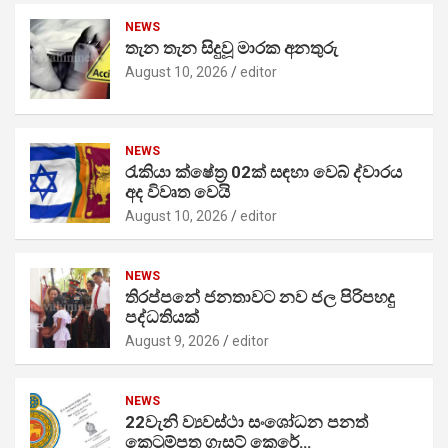
NEWS
තැන තැන සිදුවූ මාරක අනතුරු
August 10, 2026
editor
NEWS
රැකියා ක්ෂේත්‍ර 02ක් සඳහා වෙබ් ද්වාරය
අද විවෘත වෙයි
August 10, 2026
editor
NEWS
තිරප්පනේ ජනතාවට නව ජල පිරිපහදු
පද්ධතියක්
August 9, 2026
editor
NEWS
22වැනි ව්‍යවස්ථා සංශෝධන පනත්
කෙටුම්පත ගැසට් කෙරේ…