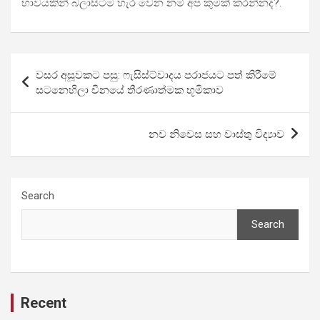
භාව­ය­කින් බලා­සි­ටීම හැර වෙන නම් අප කුමක් කර­න්නද?.
Post
වසර අසූවකට පසු: ෆැසිස්ට්වාදය පරාජයට පත් කිරීමේ
navigation
සටනෙහිලා චීනයේ තීරණාත්මක භූමිකාව
නව නිවෙස සහ වාස්තු විද්‍යාව
Search
Search
Recent