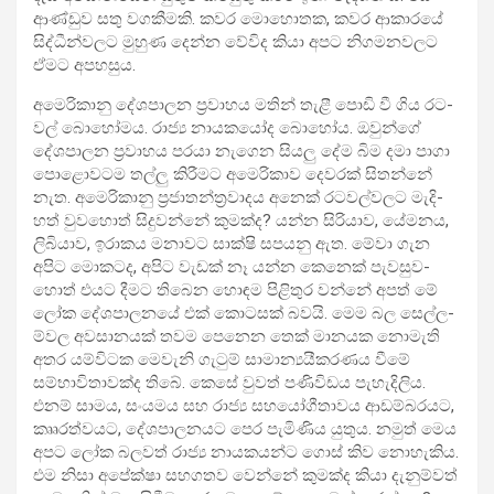
ආණ්ඩුව සතු වග­කී­මකි. කවර මොහො­තක, කවර ආකා­රයේ
සිද්ධී­න්ව­ලට මුහුණ දෙන්න වේවිද කියා අපට නිග­ම­න­ව­ලට
ඒමට අප­හ­සුය.
අමෙ­රි­කානු දේශ­පා­ලන ප්‍රවා­හය මතින් තැළී පොඩි වී ගිය රට­
වල් බොහෝ­මය. රාජ්‍ය නාය­ක­යෝද බොහෝය. ඔවුන්ගේ
දේශ­පා­ලන ප්‍රවා­හය පරයා නැගෙන සියලු දේම බිම දමා පාගා
පොළො­ව­ටම තල්ලු කිරී­මට අමෙ­රි­කාව දෙව­රක් සිතන්නේ
නැත. අමෙ­රි­කානු ප්‍රජා­ත­න්ත්‍ර­වා­දය අනෙක් රට­ව­ල්ව­ලට මැදි­
හත් වුව­හොත් සිදු­වන්නේ කුමක්ද? යන්න සිරි­යාව, යේම­නය,
ලිබි­යාව, ඉරා­කය මනා­වට සාක්ෂි සප­යනු ඇත. මේවා ගැන
අපිට මොක­ටද, අපිට වැඩක් නෑ යන්න කෙනෙක් පැව­සු­ව­
හොත් එයට දීමට තිබෙන හොඳම පිළි­තුර වන්නේ අපත් මේ
ලෝක දේශ­පා­ල­නයේ එක් කොට­සක් බවයි. මෙම බල සෙල්ල­
ම්වල අව­සා­න­යක් තවම පෙනෙන තෙක් මාන­යක නොමැති
අතර යම්වි­ටක මෙවැනි ගැටුම් සාමා­න්‍ය­යී­ක­ර­ණය වීමේ
සම්භා­වි­තා­වක්ද තිබේ. කෙසේ වුවත් පණි­වි­ඩය පැහැ­දි­ලිය.
එනම් සාමය, සංය­මය සහ රාජ්‍ය සහ­යෝ­ගී­තා­වය ආඩ­ම්බ­ර­යට,
කෲර­ත්ව­යට, දේශ­පා­ල­න­යට පෙර පැමි­ණිය යුතුය. නමුත් මෙය
අපට ලෝක බල­වත් රාජ්‍ය නාය­ක­යන්ට ගොස් කිව නොහැ­කිය.
එම නිසා අපේක්ෂා සහ­ග­තව වෙන්නේ කුමක්ද කියා දැනු­ම්වත්