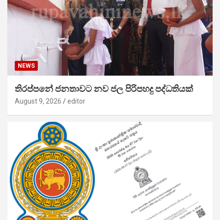
NEWS
තිරප්පනේ ජනතාවට නව ජල පිරිපහදු පද්ධතියක්
August 9, 2026
editor