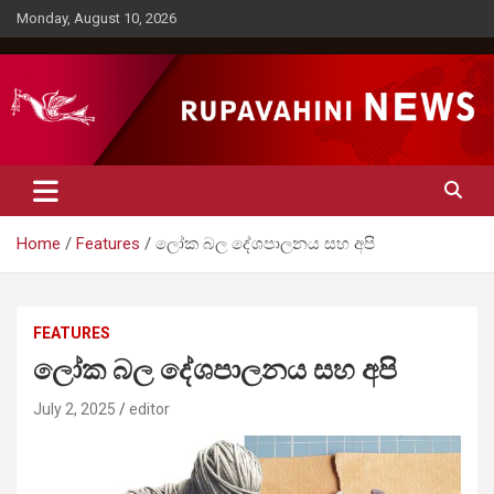
Skip
Monday, August 10, 2026
to
content
Rupavahini News
Home
Features
ලෝක බල දේශ­පා­ල­නය සහ අපි
FEATURES
ලෝක බල දේශ­පා­ල­නය සහ අපි
July 2, 2025
editor