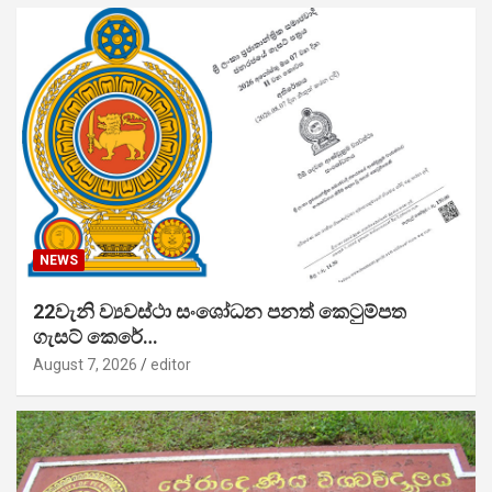
NEWS
22වැනි ව්‍යවස්ථා සංශෝධන පනත් කෙටුම්පත
ගැසට් කෙරේ…
August 7, 2026
editor