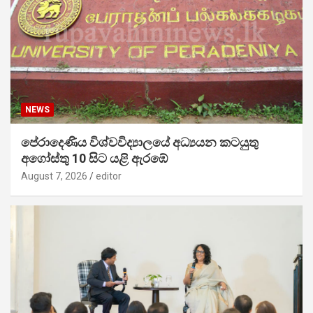
NEWS
පේරාදෙණිය විශ්වවිද්‍යාලයේ අධ්‍යයන කටයුතු
අගෝස්තු 10 සිට යළි ඇරඹේ
August 7, 2026
editor