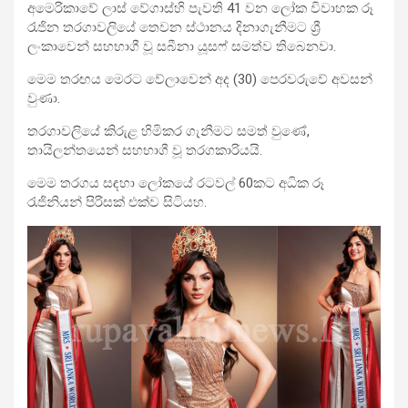
අමෙරිකාවේ ලාස් වේගාස්හි පැවති 41 වන ලෝක විවාහක රූ
රැජින තරගාවලියේ තෙවන ස්ථානය දිනාගැනීමට ශ්‍රී
ලංකාවෙන් සහභාගී වූ සබීනා යූසෆ් සමත්ව තිබෙනවා.
මෙම තරඟය මෙරට වේලාවෙන් අද (30) පෙරවරුවේ අවසන්
වුණා.
තරගාවලියේ කිරුළ හිමිකර ගැනීමට සමත් වුණේ,
තායිලන්තයෙන් සහභාගී වූ තරගකාරියයි.
මෙම තරගය සඳහා ලෝකයේ රටවල් 60කට අධික රූ
රැජිනියන් පිරිසක් එක්ව සිටියහ.