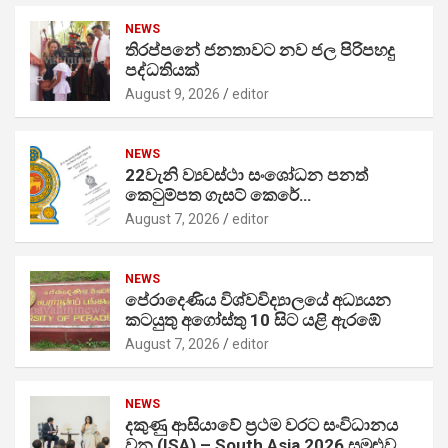
NEWS
තිරප්පනේ ජනතාවට නව ජල පිරිපහදු
පද්ධතියක්
August 9, 2026
editor
NEWS
22වැනි ව්‍යවස්ථා සංශෝධන පනත්
කෙටුම්පත ගැසට් කෙරේ…
August 7, 2026
editor
NEWS
පේරාදෙණිය විශ්වවිද්‍යාලයේ අධ්‍යයන
කටයුතු අගෝස්තු 10 සිට යළි ඇරඹේ
August 7, 2026
editor
NEWS
දකුණු ආසියාවේ ප්‍රථම වරට සංවිධානය
වන (ISA) – South Asia 2026 සමුළුව