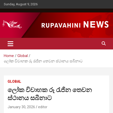
Skip
Sunday, August 9, 2026
to
content
Rupavahini News
Home
Global
ලෝක විවාහක රූ රැජින තෙවන ස්ථානය සබීනාට
GLOBAL
ලෝක විවාහක රූ රැජින තෙවන
ස්ථානය සබීනාට
January 30, 2026
editor