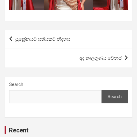
Post
යුක්‍රේනයට සතියකට නිදහස
navigation
අද කාලගුණය වෙනස්
Search
Search
Recent