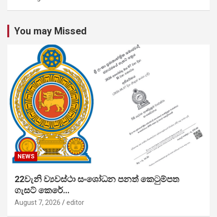
You may Missed
NEWS
22වැනි ව්‍යවස්ථා සංශෝධන පනත් කෙටුම්පත
ගැසට් කෙරේ…
August 7, 2026
editor