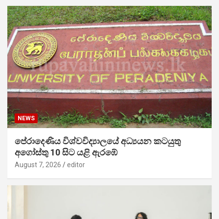
NEWS
පේරාදෙණිය විශ්වවිද්‍යාලයේ අධ්‍යයන කටයුතු
අගෝස්තු 10 සිට යළි ඇරඹේ
August 7, 2026
editor