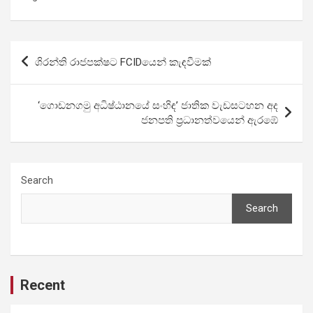
Post
ශිරන්ති රාජපක්ෂට FCIDයෙන් කැඳවීමක්
navigation
‘ගොඩනගමු අධිෂ්ඨානයේ සංහිඳ’ ජාතික වැඩසටහන අද
ජනපති ප්‍රධානත්වයෙන් ඇරඹේ
Search
Search
Recent