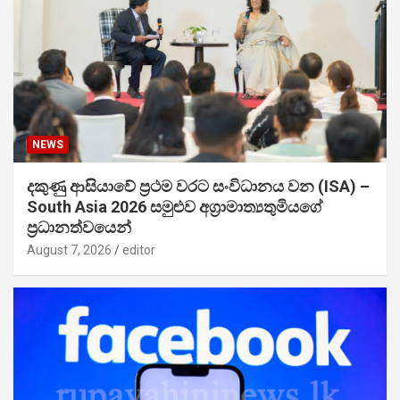
NEWS
දකුණු ආසියාවේ ප්‍රථම වරට සංවිධානය වන (ISA) –
South Asia 2026 සමුළුව අග්‍රාමාත්‍යතුමියගේ
ප්‍රධානත්වයෙන්
August 7, 2026
editor