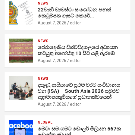
NEWS
22වැනි ව්‍යවස්ථා සංශෝධන පනත්
කෙටුම්පත ගැසට් කෙරේ…
August 7, 2026
editor
NEWS
පේරාදෙණිය විශ්වවිද්‍යාලයේ අධ්‍යයන
කටයුතු අගෝස්තු 10 සිට යළි ඇරඹේ
August 7, 2026
editor
NEWS
දකුණු ආසියාවේ ප්‍රථම වරට සංවිධානය
වන (ISA) – South Asia 2026 සමුළුව
අග්‍රාමාත්‍යතුමියගේ ප්‍රධානත්වයෙන්
August 7, 2026
editor
GLOBAL
මෙටා සමාගමට ඩොලර් මිලියන 567ක
දැවැන්ත දඩයක්