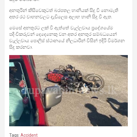
අනතුරින් කිසිවෙකුටත් බරපතල හානියක් සිදු වී නොමැති
අතර රථ වාහනවලට දැඩිලෙස අලාභ හානි සිදු වී ඇත.
මෙසේ අනතුරට ලක් වී ඇත්තේ වැල්ලවාය ප්‍රදේශයේම
පදිංචිකරුවන් දෙදෙනෙකු වන අතර අනතුර සම්බධයෙන්
වැල්ලවාය පොලිස් ස්ථානයේ නිලධාරීන් විසින් ඉදිරි විමර්ශන
සිදු කරනවා.
Tags:
Accident