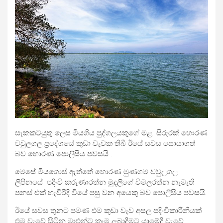
සැකකටයුතු ලෙස මියගිය පුද්ගලයකුගේ මළ සිරුරක් හොරණ
වවුලගල ප්‍රදේශයේ කුඩා වැවක තිබී ඊයේ සවස සොයාගත්
බව හොරණ පොලිසිය පවසයි .
මෙසේ මියගොස් ඇත්තේ හොරණ මුණගම වවුලගල
ලිපිනයේ පදිංචි කරුණාරත්න මුදලිගේ විමලරත්න නැමැති
පනස් එක් හැවිරිදි වියේ පසු වන අයෙකු බව පොලිසිය පවසයි.
ඊයේ සවස තුනට පමණ එම කුඩා වැව අසල පදිංචිකාරිනියක්
එම වැවේ සිටින මාළුන්ට කෑම ලබාදීමට යාමේදී වැවේ