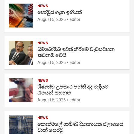
NEWS
හෝමුස් ගැන ඉඟියක්
August 5, 2026
editor
NEWS
බිම්බෝම්බ ඉවත් කිරීමේ වැඩසටහන
කඩිනම් වෙයි
August 5, 2026
editor
NEWS
ශිෂ්‍යත්ව උපකාර පන්ති අද මැදියම්
රැයෙන් තහනම්
August 5, 2026
editor
NEWS
කොත්මලේ ගාමිණී දිසානායක ජලාශයේ
වාන් දොරටු