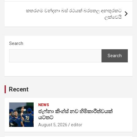
කතරගම වන්දනා බස් රථයක් බරපතල අනතුරකට
ලක්වෙයි
Search
Search
Recent
NEWS
ජැෆ්නා කිංග්ස් නව හිමිකාරීත්වයක්
යටතට
August 5, 2026
editor