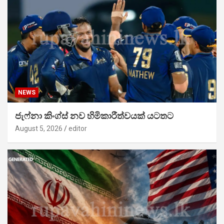
NEWS
ජැෆ්නා කිංග්ස් නව හිමිකාරීත්වයක් යටතට
August 5, 2026
editor