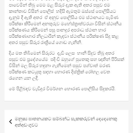
පාවෙමින් තිබු මෙම මළ සිරුර දැක ඇති අතර පසුව එම
කාන්තාව විසින් පොලිස් හදිසි ඇමතුම් ඔස්සේ පොලිසියට
දැනුම් දී ඇති අතර ඒ අනුව පොලිසිය එම ස්ථානයට පැමිණ
පරීක්ෂා කිරීමෙන් අනතුරුව මහේස්ත්‍රාත්වරයා විසින් ස්ථානීය
පරීක්ෂණය කිරීමෙන් පසු පානදුර අපරාධ ස්ථාන භාර
පරීක්ෂණාගාර නිලධාරීන් කැඳවා ස්ථානීය පරීක්ෂණ සිදු කළ
අතර පසුව සිරුර රාත්‍රීයේ ගොඩ ගැනීනි.
දිය මත තිබීමෙන් සිරුරට දැඩි ලෙස හානි සිදුව තිබූ අතර
පසුව එම ප්‍රදේශයේම පදිංචි ඔහුගේ පුතෙකු සහ ඥාතීන් පිරිසක්
විසින් මල සිරුර හඳුනා ගැනීමෙන් පසුව පශ්චාත් මරණ
පරීක්ෂණ කටයුතු සඳහා හොරණ දිස්ත්‍රික් රෝහල වෙත
රැගෙන යන ලදී.
මේ පිළිබඳව වැඩිදුර විමර්ශන හොරණ පොලිසිය සිදුකරයි.
Post
මනුෂ්‍ය ඝාතනයකට සම්බන්ධ සැකකරුවන් දෙදෙනෙකු
navigation
අත්අඩංගුවට