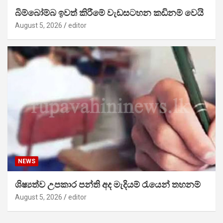
බිම්බෝම්බ ඉවත් කිරීමේ වැඩසටහන කඩිනම් වෙයි
August 5, 2026
editor
NEWS
ශිෂ්‍යත්ව උපකාර පන්ති අද මැදියම් රැයෙන් තහනම්
August 5, 2026
editor