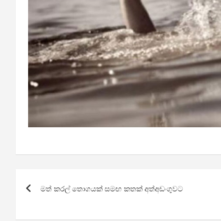
Post
මත් කරල් තොගයක් සමඟ කතක් අත්අඩංගුවට
navigation