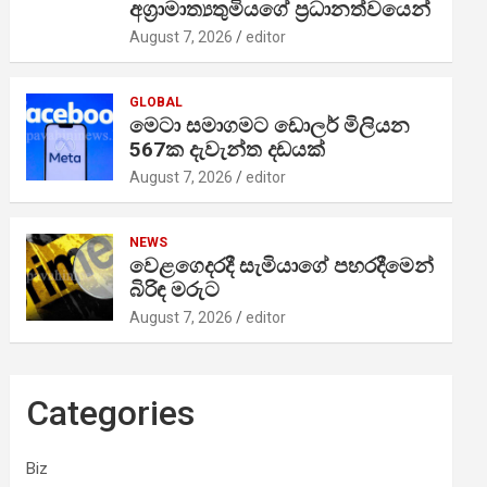
අග්‍රාමාත්‍යතුමියගේ ප්‍රධානත්වයෙන්
August 7, 2026
editor
GLOBAL
මෙටා සමාගමට ඩොලර් මිලියන
567ක දැවැන්ත දඩයක්
August 7, 2026
editor
NEWS
වෙළගෙදරදී සැමියාගේ පහරදීමෙන්
බිරිඳ මරුට
August 7, 2026
editor
Categories
Biz