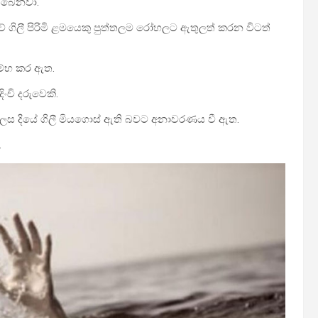
තිබෙනවා.
ැවේ ගිලී පිරිමි ළමයෙකු පුත්තලම රෝහලට ඇතුලත් කරන විටත්
ම්භ කර ඇත.
ංචි දරුවෙකි.
ලෙස දියේ ගිලී මියගොස් ඇති බවට අනාවරණය වී ඇත.
.