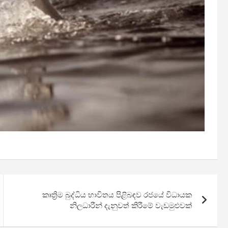
කෘත්‍රිම බුද්ධිය භාවිතය පිළිබඳව රජයේ විධායක
නිලධාරීන් දැනුවත් කිරීමේ වැඩමුළුවක්