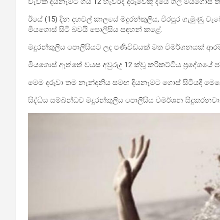
වැවක දියනෑමට ගිය 12 හැවිරිදි දරුවෙකු දියේ ගිලී මියගොස් 
ඊයේ (15) දින දහවල් කාලයේ මදුරන්කුලිය, වීරපුර ගැමුණු ව
මියගොස් සිටි බවයි පොලිසිය සඳහන් කළේ.
මදුරන්කුලිය පොලිසියට ලද පණිවිඩයක් මත විමර්ශනයක් ආර
මියගොස් ඇත්තේ වයස අවුරුදු 12 ක්වූ කරිකට්ටිය ප්‍රදේශයේ පදි
මෙම දරුවා තම නැන්දනිය සමඟ දියනෑමට ගොස් සිටියදී මෙ
සිද්ධිය සම්බන්ධව මදුරන්කුලිය පොලිසිය විමර්ශන සිදුකරනවා