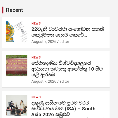
Recent
NEWS
22වැනි ව්‍යවස්ථා සංශෝධන පනත්
කෙටුම්පත ගැසට් කෙරේ…
August 7, 2026
editor
NEWS
පේරාදෙණිය විශ්වවිද්‍යාලයේ
අධ්‍යයන කටයුතු අගෝස්තු 10 සිට
යළි ඇරඹේ
August 7, 2026
editor
NEWS
දකුණු ආසියාවේ ප්‍රථම වරට
සංවිධානය වන (ISA) – South
Asia 2026 සමුළුව