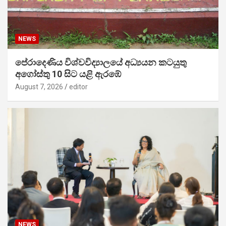
NEWS
පේරාදෙණිය විශ්වවිද්‍යාලයේ අධ්‍යයන කටයුතු
අගෝස්තු 10 සිට යළි ඇරඹේ
August 7, 2026
editor
NEWS