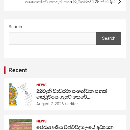
කොංගෝවේ පතලක් කඩා වැටීමෙන් 225 ක් මරුට
Search
Search
Recent
NEWS
22වැනි ව්‍යවස්ථා සංශෝධන පනත්
කෙටුම්පත ගැසට් කෙරේ…
August 7, 2026
editor
NEWS
පේරාදෙණිය විශ්වවිද්‍යාලයේ අධ්‍යයන