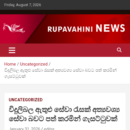
Skip
Friday, August 7, 2026
to
content
Rupavahini News
Home
Uncategorized
විදුලිබල ඇතුළු සේවා රැසක් අත්‍යවශ්‍ය සේවා බවට පත් කරමින්
ගැසට්ටුවක්
UNCATEGORIZED
විදුලිබල ඇතුළු සේවා රැසක් අත්‍යවශ්‍ය
සේවා බවට පත් කරමින් ගැසට්ටුවක්
January 31, 2026
editor