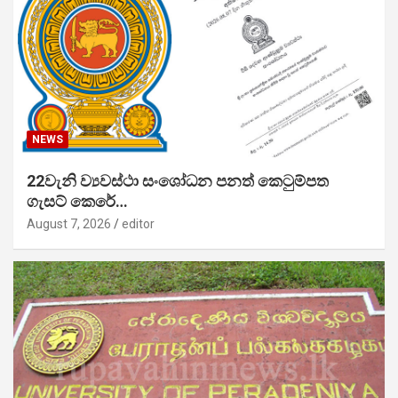
NEWS
22වැනි ව්‍යවස්ථා සංශෝධන පනත් කෙටුම්පත
ගැසට් කෙරේ…
August 7, 2026
editor