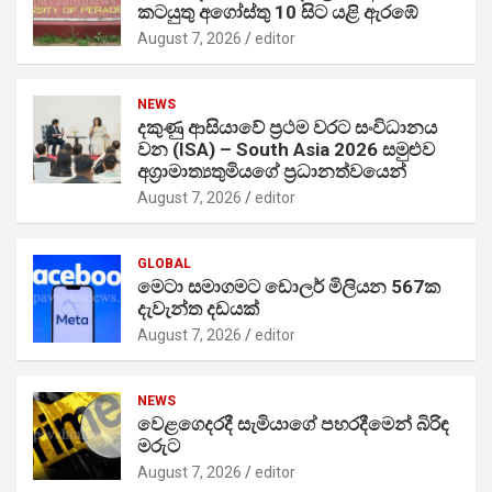
කටයුතු අගෝස්තු 10 සිට යළි ඇරඹේ
August 7, 2026
editor
NEWS
දකුණු ආසියාවේ ප්‍රථම වරට සංවිධානය
වන (ISA) – South Asia 2026 සමුළුව
අග්‍රාමාත්‍යතුමියගේ ප්‍රධානත්වයෙන්
August 7, 2026
editor
GLOBAL
මෙටා සමාගමට ඩොලර් මිලියන 567ක
දැවැන්ත දඩයක්
August 7, 2026
editor
NEWS
වෙළගෙදරදී සැමියාගේ පහරදීමෙන් බිරිඳ
මරුට
August 7, 2026
editor