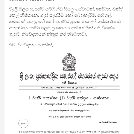
විදුලි බලය සැපයීම සම්බන්ධ සියලු සේවාවන්, ඉන්ධන, ඛනිජ
තෙල් නිෂ්පාදන, ගෑස් සැපයීම හෝ බෙදාහැරීම, රෝහල්,
බෙහෙත් ශාලා, මගී හෝ භාණ්ඩ ප්‍රවාහනය ආදී සේවා රැසක්
අත්‍යාවශ්‍ය සේවා ලෙස ප්‍රකාශයට පත් කරමින් අති විශේෂ
ගැසට් නිවේදනයක් නිකුත් කර තිබෙනවා.
එම නිවේදනය පහතින්,