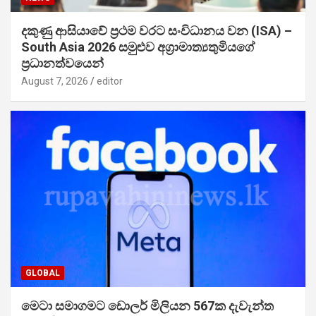
දකුණු ආසියාවේ ප්‍රථම වරට සංවිධානය වන (ISA) –
South Asia 2026 සමුළුව අග්‍රාමාත්‍යතුමියගේ
ප්‍රධානත්වයෙන්
August 7, 2026
editor
GLOBAL
මෙටා සමාගමට ඩොලර් මිලියන 567ක දැවැන්ත