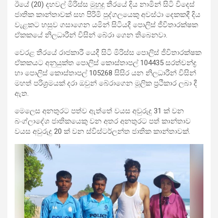
ඊයේ (20) දහවල් මිරිස්ස මුහුදු තීරයේ දිය නාමින් සිටි විදෙස්
ජාතික කාන්තාවක් සහ පිරිමි පුද්ගලයෙකු අවස්ථා දෙකකදී දිය
වැළකට හසුව ගසාගෙන යමින් සිටියදී පොලිස් ජීවිතාරක්ෂක
ඒකකයේ නිලධාරීන් විසින් බේරා ගෙන තිබෙනවා.
වෙරළ තීරයේ රාජකාරී යෙදී සිටි මිරිස්ස පොලිස් ජීවිතාරක්ෂක
ඒකකයට අනුයුක්ත පොලිස් කොස්තාපල් 104435 සරත්චන්ද්‍ර
හා පොලිස් කොස්තාපල් 105268 සිසිර යන නිලධාරීන් විසින්
මහත් පරිශ්‍රමයක් දරා ඔවුන් බේරාගෙන මූලික ප්‍රථිකාර ලබා දී
ඇත.
මෙලෙස අනතුරට පත්ව ඇත්තේ වයස අවුරුදු 31 ක් වන
බංග්ලාදේශ ජාතිකයෙකු වන අතර අනතුරට පත් කාන්තාව
වයස අවුරුදු 20 ක් වන ස්විස්ටර්ලන්ත ජාතික කාන්තාවක්.