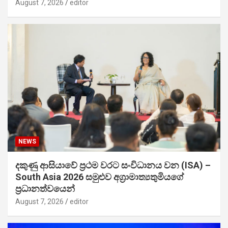
August 7, 2026
editor
NEWS
දකුණු ආසියාවේ ප්‍රථම වරට සංවිධානය වන (ISA) –
South Asia 2026 සමුළුව අග්‍රාමාත්‍යතුමියගේ
ප්‍රධානත්වයෙන්
August 7, 2026
editor