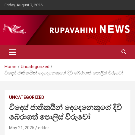
Skip
Friday, August 7, 2026
to
content
Rupavahini News
Home
Uncategorized
විදෙස් ජාතිකයින් දෙදෙනෙකුගේ දිවි බේරාගත් පොලිස් විරුවෝ
UNCATEGORIZED
විදෙස් ජාතිකයින් දෙදෙනෙකුගේ දිවි
බේරාගත් පොලිස් විරුවෝ
May 21, 2025
editor