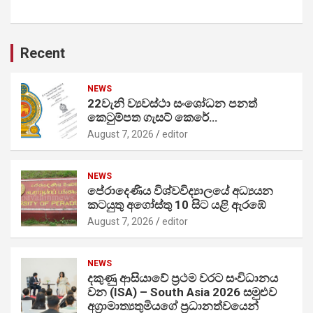
Recent
NEWS
22වැනි ව්‍යවස්ථා සංශෝධන පනත්
කෙටුම්පත ගැසට් කෙරේ…
August 7, 2026
editor
NEWS
පේරාදෙණිය විශ්වවිද්‍යාලයේ අධ්‍යයන
කටයුතු අගෝස්තු 10 සිට යළි ඇරඹේ
August 7, 2026
editor
NEWS
දකුණු ආසියාවේ ප්‍රථම වරට සංවිධානය
වන (ISA) – South Asia 2026 සමුළුව
අග්‍රාමාත්‍යතුමියගේ ප්‍රධානත්වයෙන්