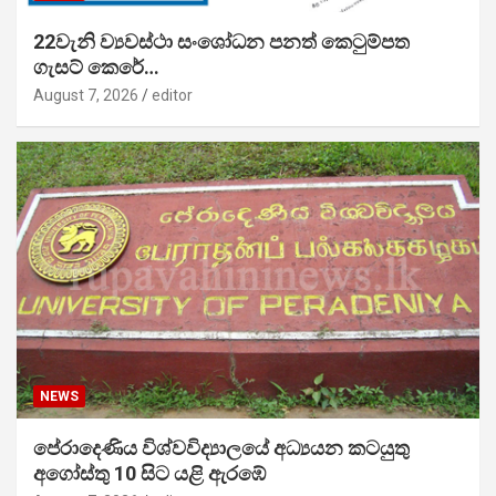
22වැනි ව්‍යවස්ථා සංශෝධන පනත් කෙටුම්පත
ගැසට් කෙරේ…
August 7, 2026
editor
NEWS
පේරාදෙණිය විශ්වවිද්‍යාලයේ අධ්‍යයන කටයුතු
අගෝස්තු 10 සිට යළි ඇරඹේ