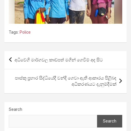
Tags:
Police
Post
අධිවේගි මාර්ගවල කාඩ්පත් මගින් ගෙවීම් අද සිට
navigation
පාස්කු ප්‍රහාර සිද්ධියේදී වන්දි ගෙවා ඇති ආකාරය පිළිබඳ
අධිකරණයට දැනුම්දීමක්
Search
Search