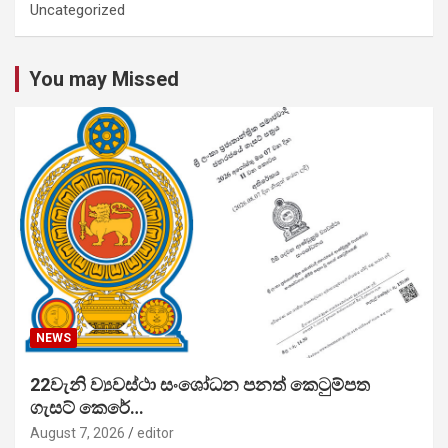
Uncategorized
You may Missed
NEWS
22වැනි ව්‍යවස්ථා සංශෝධන පනත් කෙටුම්පත
ගැසට් කෙරේ…
August 7, 2026
editor