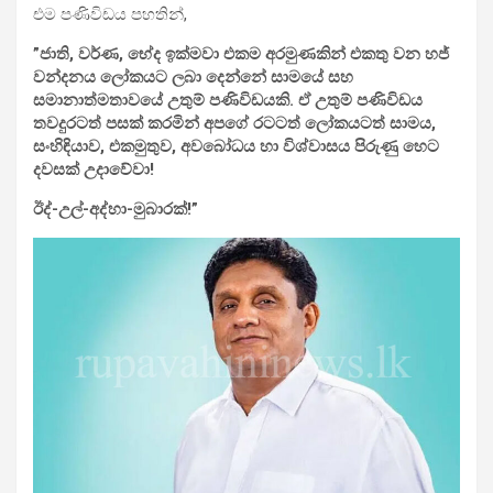
එම පණිවිඩය පහතින්,
”ජාති, වර්ණ, භේද ඉක්මවා එකම අරමුණකින් එකතු වන හජ්
වන්දනය ලෝකයට ලබා දෙන්නේ සාමයේ සහ
සමානාත්මතාවයේ උතුම් පණිවිඩයකි. ඒ උතුම් පණිවිඩය
තවදුරටත් පසක් කරමින් අපගේ රටටත් ලෝකයටත් සාමය,
සංහිඳියාව, එකමුතුව, අවබෝධය හා විශ්වාසය පිරුණු හෙට
දවසක් උදාවේවා!
ඊද්-උල්-අද්හා-මුබාරක්!”