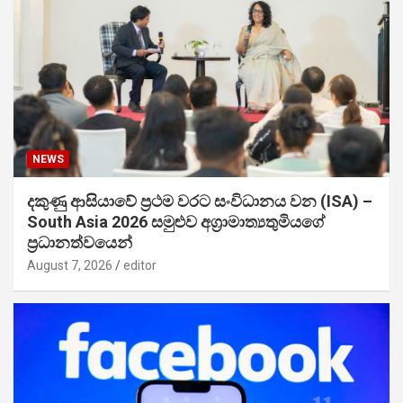
NEWS
දකුණු ආසියාවේ ප්‍රථම වරට සංවිධානය වන (ISA) –
South Asia 2026 සමුළුව අග්‍රාමාත්‍යතුමියගේ
ප්‍රධානත්වයෙන්
August 7, 2026
editor