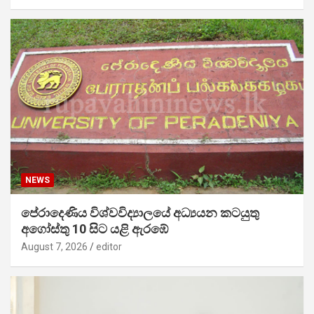
NEWS
පේරාදෙණිය විශ්වවිද්‍යාලයේ අධ්‍යයන කටයුතු
අගෝස්තු 10 සිට යළි ඇරඹේ
August 7, 2026
editor