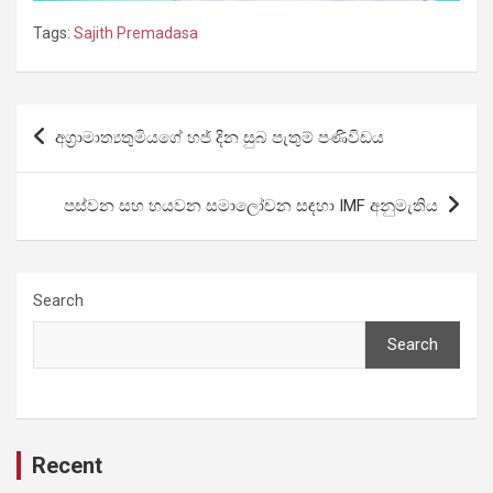
Tags:
Sajith Premadasa
Post
අග්‍රාමාත්‍යතුමියගේ හජ් දින සුබ පැතුම් පණිවිඩය
navigation
පස්වන සහ හයවන සමාලෝචන සඳහා IMF අනුමැතිය
Search
Search
Recent