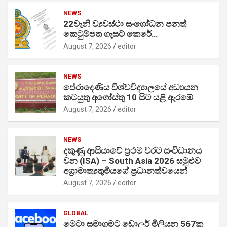
NEWS
22වැනි ව්‍යවස්ථා සංශෝධන පනත්
කෙටුම්පත ගැසට් කෙරේ…
August 7, 2026
editor
NEWS
පේරාදෙණිය විශ්වවිද්‍යාලයේ අධ්‍යයන
කටයුතු අගෝස්තු 10 සිට යළි ඇරඹේ
August 7, 2026
editor
NEWS
දකුණු ආසියාවේ ප්‍රථම වරට සංවිධානය
වන (ISA) – South Asia 2026 සමුළුව
අග්‍රාමාත්‍යතුමියගේ ප්‍රධානත්වයෙන්
August 7, 2026
editor
GLOBAL
මෙටා සමාගමට ඩොලර් මිලියන 567ක