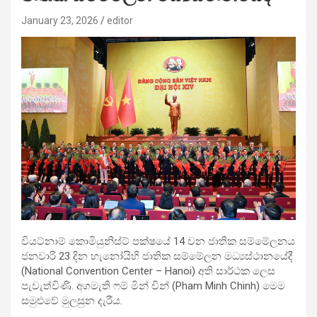
January 23, 2026
editor
වියට්නාම් කොමියුනිස්ට් පක්ෂයේ 14 වන ජාතික සම්මේලනය
ජනවාරි 23 දින හැනෝයිහි ජාතික සම්මේලන මධ්‍යස්ථානයේදී
(National Convention Center – Hanoi) අති සාර්ථක ලෙස
පැවැත්විණි. අගමැති ෆම් මින් චින් (Pham Minh Chinh) මෙම
සමුළුවේ මුලසුන දැරීය.