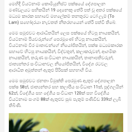
මෙහිදී වියට්නාම් කොමියුනිස්ට් පක්ෂයේ දේශපාලන
මණ්ඩලයට සභිකයින් 19 දෙනෙකු තේරී පත් වූ අතර පක්ෂයේ
මධ්‍යම කාරක සභාවේ මහලේකම් තනතුරට ටෝ ලැම් (To
Lam) සහෝදරයා නැවතත් නිතරඟයෙන් තේරී පත්වී තිබේ.
මෙම සමුළුවට ආරාධිතයින් ලෙස පක්ෂයේ හිටපු නායකයින්,
වියට්නාම් පියවරුන්ගේ පෙරමුණේ හිටපු නායකයින්,
වියට්නාම් වීර මාතාවන්ගේ නියෝජිතයින්, පක්ෂ මධ්‍යමකාරක
සභාවේ හිටපු නායකයින්, විද්වතුන්, කලාකරුවන්, ආගමික
නායකයින්, තරුණ සංවිධාන නායකයින්, තානාපතිවරුන්,
ජාත්‍යන්තර සංවිධානවල නියෝජිතයින්, විදේශ රටවල
ආරාධිත අමුත්තන් ඇතුළු පිරිසක් සහභාගි විය.
මෙම සමුළුවට ජනතා විමුක්ති පෙරමුණ ඇතුළු දේශපාලන
පක්ෂ 58ක්, ජාත්‍යන්තර සහ කලාපීය සංවිධාන 11ක්, පුද්ගලයින්
62ක්, විදේශීය සහ දේශීය සංවිධාන 120ක් සහ විදේශීය
වියට්නාම සංගම් 88ක් ඇතුළුව සුබ පැතුම් පණිවිඩ 339ක් ලැබී
තිබිණි.