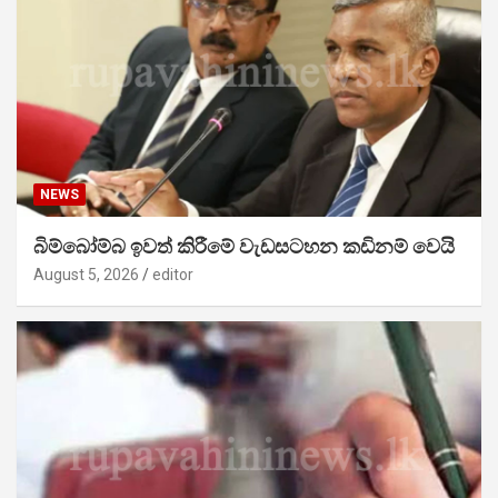
NEWS
බිම්බෝම්බ ඉවත් කිරීමේ වැඩසටහන කඩිනම් වෙයි
August 5, 2026
editor