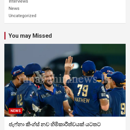
Interviews
News
Uncategorized
You may Missed
NEWS
ජැෆ්නා කිංග්ස් නව හිමිකාරීත්වයක් යටතට