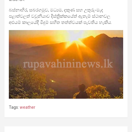
බස්නාහිර, සබරගමුව, මධ්‍යම, දකුණ සහ උතුරු-මැද
පළාත්වලත් වවුනියාව දිස්ත්‍රික්කයේත් ඇතැම් ස්ථානවල
අළුයම් කාලයේදී මීදුම් සහිත තත්ත්වයක් පැවතිය හැකිය.
Tags:
weather
Post