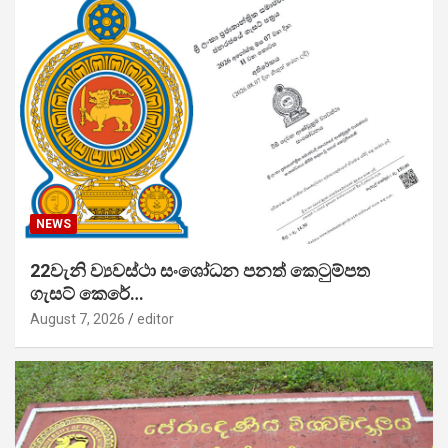
NEWS
22වැනි ව්‍යවස්ථා සංශෝධන පනත් කෙටුම්පත
ගැසට් කෙරේ…
August 7, 2026
editor