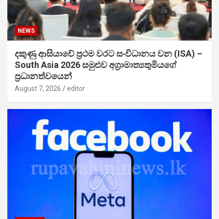
NEWS
දකුණු ආසියාවේ ප්‍රථම වරට සංවිධානය වන (ISA) –
South Asia 2026 සමුළුව අග්‍රාමාත්‍යතුමියගේ
ප්‍රධානත්වයෙන්
August 7, 2026
editor