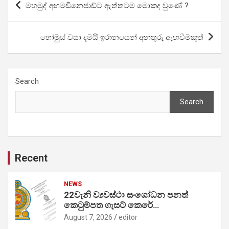
මහමුද් අහමඩිනෙජාඩ්ට ඇත්තටම මොකද වුණේ ?
navigation
හෝමුස් වසා දමයි ඉරානයෙන් අනතුරු ඇඟවීමකුත්
Search
Search
Recent
NEWS
22වැනි ව්‍යවස්ථා සංශෝධන පනත්
කෙටුම්පත ගැසට් කෙරේ…
August 7, 2026
editor