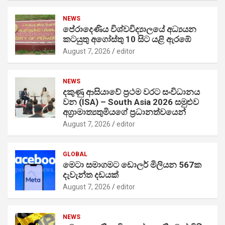
NEWS
පේරාදෙණිය විශ්වවිද්‍යාලයේ අධ්‍යයන
කටයුතු අගෝස්තු 10 සිට යළි ඇරඹේ
August 7, 2026
editor
NEWS
දකුණු ආසියාවේ ප්‍රථම වරට සංවිධානය
වන (ISA) – South Asia 2026 සමුළුව
අග්‍රාමාත්‍යතුමියගේ ප්‍රධානත්වයෙන්
August 7, 2026
editor
GLOBAL
මෙටා සමාගමට ඩොලර් මිලියන 567ක
දැවැන්ත දඩයක්
August 7, 2026
editor
NEWS