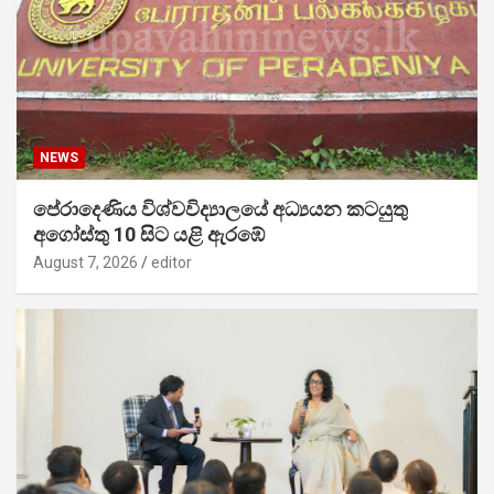
NEWS
පේරාදෙණිය විශ්වවිද්‍යාලයේ අධ්‍යයන කටයුතු
අගෝස්තු 10 සිට යළි ඇරඹේ
August 7, 2026
editor