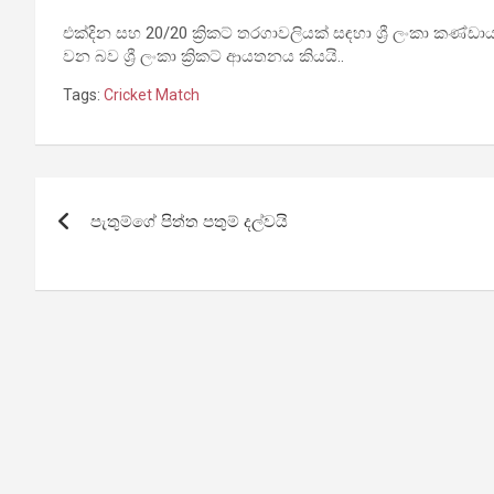
එක්දින සහ 20/20 ක්‍රිකට් තරගාවලියක් සඳහා ශ්‍රී ලංකා 
වන බව ශ්‍රී ලංකා ක්‍රිකට් ආයතනය කියයි..
Tags:
Cricket Match
Post
පැතුම්ගේ පිත්ත පතුම් දල්වයි
navigation