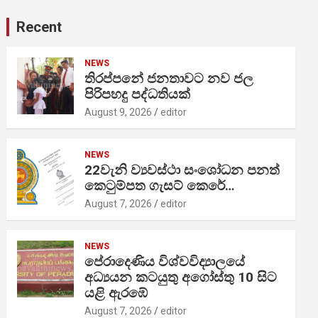
Recent
NEWS
තිරප්පනේ ජනතාවට නව ජල
පිරිපහදු පද්ධතියක්
August 9, 2026
editor
NEWS
22වැනි ව්‍යවස්ථා සංශෝධන පනත්
කෙටුම්පත ගැසට් කෙරේ…
August 7, 2026
editor
NEWS
පේරාදෙණිය විශ්වවිද්‍යාලයේ
අධ්‍යයන කටයුතු අගෝස්තු 10 සිට
යළි ඇරඹේ
August 7, 2026
editor