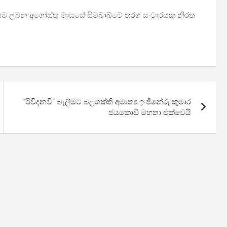
කණ්ඩායම ලබන අගෝස්තු මාසයේ සිම්බාබ්වේ තරග සංචාරයක නිරත
“රිවිදනවි“ බැලීමට බලශක්ති අමාත්‍ය ඉංජිනේරු කුමාර
ජයකොඩි මහතා එක්වෙයි