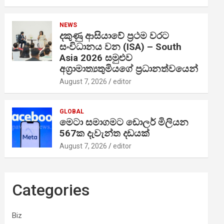
NEWS
දකුණු ආසියාවේ ප්‍රථම වරට
සංවිධානය වන (ISA) – South
Asia 2026 සමුළුව
අග්‍රාමාත්‍යතුමියගේ ප්‍රධානත්වයෙන්
August 7, 2026
editor
GLOBAL
මෙටා සමාගමට ඩොලර් මිලියන
567ක දැවැන්ත දඩයක්
August 7, 2026
editor
Categories
Biz