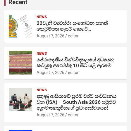
Recent
NEWS
22වැනි ව්‍යවස්ථා සංශෝධන පනත්
කෙටුම්පත ගැසට් කෙරේ…
August 7, 2026
editor
NEWS
පේරාදෙණිය විශ්වවිද්‍යාලයේ අධ්‍යයන
කටයුතු අගෝස්තු 10 සිට යළි ඇරඹේ
August 7, 2026
editor
NEWS
දකුණු ආසියාවේ ප්‍රථම වරට සංවිධානය
වන (ISA) – South Asia 2026 සමුළුව
අග්‍රාමාත්‍යතුමියගේ ප්‍රධානත්වයෙන්
August 7, 2026
editor