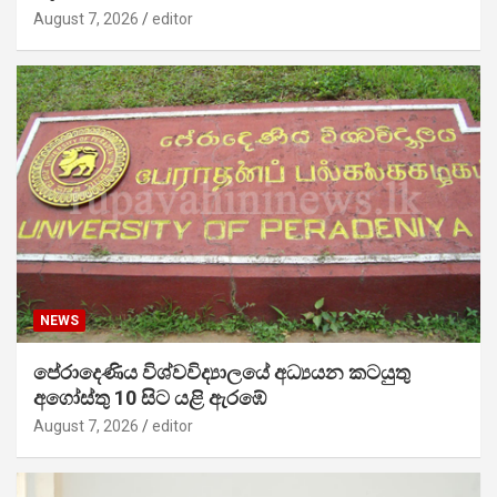
August 7, 2026
editor
NEWS
පේරාදෙණිය විශ්වවිද්‍යාලයේ අධ්‍යයන කටයුතු
අගෝස්තු 10 සිට යළි ඇරඹේ
August 7, 2026
editor