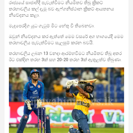
රාජ්‍යයේ සාජාහිදී පැවැත්වීමට නියමිතව තිබූ ක්‍රිකට්
තරඟාවලිය කල් දැමූ බව ඇෆ්ගනිස්ථාන ක්‍රිකට් ආයතනය
නිවේදනය කළා.
මැදපෙරදිග යුධ ගැටුම් මීට හේතු වී තිබෙනවා.
ඔවුන් නිවේදනය කර ඇත්තේ මෙම වසරේ අග භාගයේදී මෙම
තරඟාවලිය පැවැත්වීමට සැලසුම් කරන බවයි.
තරඟාවලිය ලබන 13 වනදා ආරම්භවීමට නියමිතව තිබූ අතර
ඊට එක්දින තරඟ 3ක් සහ 20-20 තරඟ 3ක් ඇතුළත්ව තිබුණා.