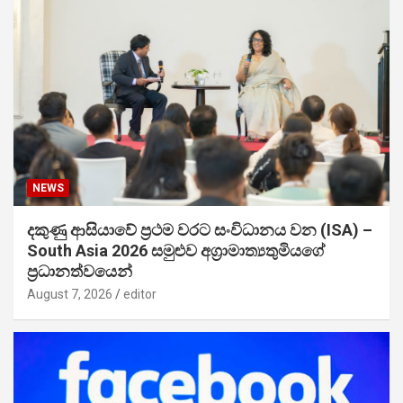
NEWS
දකුණු ආසියාවේ ප්‍රථම වරට සංවිධානය වන (ISA) –
South Asia 2026 සමුළුව අග්‍රාමාත්‍යතුමියගේ
ප්‍රධානත්වයෙන්
August 7, 2026
editor