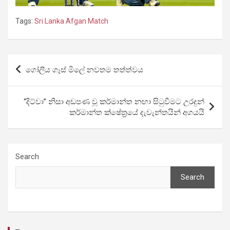
Tags:
Sri Lanka Afgan Match
Post
ගෝලීය ගෑස් මිලේ නවතම තත්ත්වය
navigation
“දිට්වා” නිසා අඩපණ වූ කර්මාන්ත නඟා සිටුවීමට උරදුන්
කර්මාන්ත ක්ෂේත්‍රයේ දැවැන්තයින් අගයයි
Search
Search