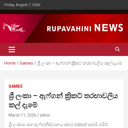
Skip
Friday, August 7, 2026
to
content
Rupavahini News
Home
Games
ශ්‍රී ලංකා – ඇෆ්ගන් ක්‍රිකට් තරඟාවලිය කල් දැමේ
GAMES
ශ්‍රී ලංකා – ඇෆ්ගන් ක්‍රිකට් තරඟාවලිය
කල් දැමේ
March 11, 2026
editor
ශ්‍රී ලංකාව සහ ඇෆ්ගනිස්ථානය අතර එක්සත් අරාබි එමීර්