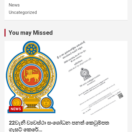
News
Uncategorized
You may Missed
NEWS
22වැනි ව්‍යවස්ථා සංශෝධන පනත් කෙටුම්පත
ගැසට් කෙරේ…