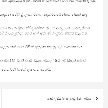
මට පහ ශ්‍රේණියේ සිසුන් සඳහා පැවැත්වෙන විභාගය, අගෝස්තු මස
කැඳවන බවයි ශ්‍රී ලංකා විභාග දෙපාර්තමේන්තුව නිකුත් කළ
රවේශය වසා තබන අතර කිසිදු හේතුවක් මත අයදුම්පත් බාරගැනීමේ
මිත් ජයසුන්දර මහතාගේ අත්සනින් යුතුව නිකුත් කළ එම
යේ පාසලක හෝ රජය විසින් අනුමත කරනු ලැබූ පාසලක පහ
ජනවාරි 31 වැනි දිනට වයස අවුරුදු 10 ට අඩු සිසුන් පමණි.
k
වෙත පිවිසීමෙන් ලබාගත හැකියි.
පාළු ඉඩකම සැඟවූ ගිනි අවිය