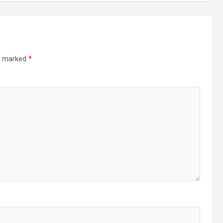
re marked
*