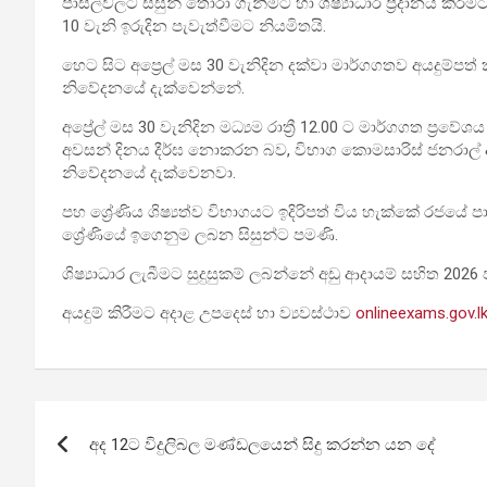
පාසල්වලට සිසුන් තෝරා ගැනීමට හා ශිෂ්‍යාධාර ප්‍රදානය කිරී
10 වැනි ඉරුදින පැවැත්වීමට නියමිතයි.
හෙට සිට අප්‍රෙල් මස 30 වැනිදින දක්වා මාර්ගගතව අයදුම්පත් 
නිවේදනයේ දැක්වෙන්නේ.
අප්‍රේල් මස 30 වැනිදින මධ්‍යම රාත්‍රී 12.00 ට මාර්ගගත ප්‍
අවසන් දිනය දීර්ඝ නොකරන බව, විභාග කොමසාරිස් ජනරාල් අ
නිවේදනයේ දැක්වෙනවා.
පහ‍ ශ්‍රේණිය ශිෂ්‍යත්ව විභාගයට ඉදිරිපත් විය හැක්කේ රජ
ශ්‍රේණියේ ඉගෙනුම ලබන සිසුන්ට පමණි.
ශිෂ්‍යාධාර ලැබීමට සුදුසුකම් ලබන්නේ අඩු ආදායම් සහිත 2026 
අයදුම් කිරීමට අදාළ උපදෙස් හා ව්‍යවස්ථාව
onlineexams.gov.l
Post
අද 12ට විදුලිබල මණ්ඩලයෙන් සිදු කරන්න යන දේ
navigation