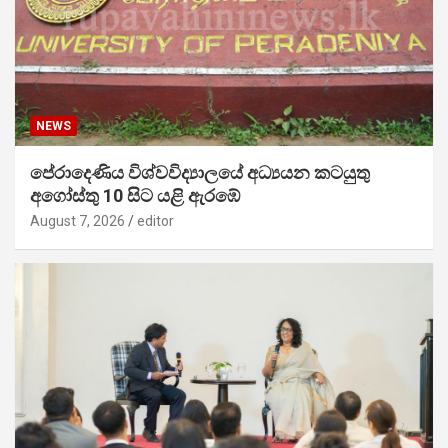
NEWS
පේරාදෙණිය විශ්වවිද්‍යාලයේ අධ්‍යයන කටයුතු
අගෝස්තු 10 සිට යළි ඇරඹේ
August 7, 2026
editor