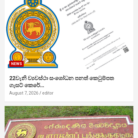
NEWS
22වැනි ව්‍යවස්ථා සංශෝධන පනත් කෙටුම්පත
ගැසට් කෙරේ…
August 7, 2026
editor