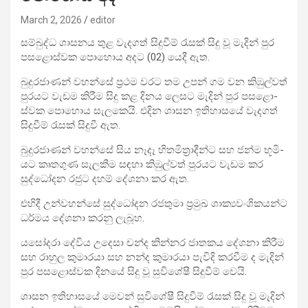
March 2, 2026
editor
සම්බුද්ධ ශාස­නය තුළ වැද­ගත් සිදු­වීම් රැසක් සිදු වූ මැදින් පුර
පස­ළො­ස්වක පොහොය අදට (02) යෙදී ඇත.
බුදු­ර­ජා­ණන් වහන්සේ ප්‍රථම වරට තම උපන් ගම වන කිඹු­ල්වත්
පුර­යට වැඩම කිරීම සිදු කළ දිනය ලෙසට මැදින් පුර පස­ළො­
ස්වක පොහොය සැල­කෙයි. එදින ශාසන ඉති­හා­සයේ වැද­ගත්
සිදු­වීම් රැසක් සිදුවී ඇත.
බුදු­ර­ජා­ණන් වහන්සේ සිය නෑදෑ හිත­මි­ත්‍රා­දීන්ට සහ ජන්ම භූමි­
යට කෘත­ගුණ සැල­කීම සඳහා කිඹු­ල්වත් පුර­යට වැඩම කර
සුද්ධෝ­දන රජුට දහම් දේශනා කර ඇත.
එහිදී උන්ව­හන්සේ සුද්ධෝ­දන රජ­තුමා ප්‍රමුඛ ශාක්‍ය­වං­ශි­ක­යන්ට
ධර්මය දේශනා කරනු ලැබූහ.
යසෝ­දරා දේවිය උදෙසා චන්ද කින්නර ජාත­කය දේශනා කිරීම
සහ රාහුල කුමා­රයා සහ නන්ද කුමා­රයා පැවිදි කර­වීම ද මැදින්
පුර පස­ළො­ස්වක දිනයේ සිදු වූ සුවි­ශේෂී සිදු­වීම් වෙයි.
ශාසන ඉති­හා­සයේ මෙවන් සුවි­ශේෂී සිදු­වීම් රැසක් සිදු වූ මැදින්