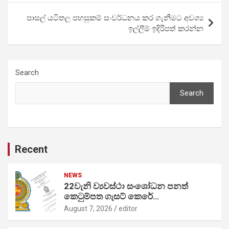
පාසල් යටිතල පහසුකම් සංවර්ධනය කර ගැනීමට අවශ්‍ය
ඉල්ලීම් ඉදිරිපත් කරන්න
Search
Search
Recent
NEWS
22වැනි ව්‍යවස්ථා සංශෝධන පනත්
කෙටුම්පත ගැසට් කෙරේ…
August 7, 2026
editor