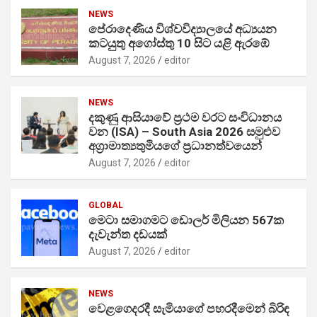
NEWS
පේරාදෙණිය විශ්වවිද්‍යාලයේ අධ්‍යයන
කටයුතු අගෝස්තු 10 සිට යළි ඇරඹේ
August 7, 2026
editor
NEWS
දකුණු ආසියාවේ ප්‍රථම වරට සංවිධානය
වන (ISA) – South Asia 2026 සමුළුව
අග්‍රාමාත්‍යතුමියගේ ප්‍රධානත්වයෙන්
August 7, 2026
editor
GLOBAL
මෙටා සමාගමට ඩොලර් මිලියන 567ක
දැවැන්ත දඩයක්
August 7, 2026
editor
NEWS
වෙළගෙදරදී සැමියාගේ පහරදීමෙන් බිරිඳ