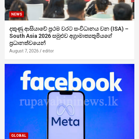
NEWS
දකුණු ආසියාවේ ප්‍රථම වරට සංවිධානය වන (ISA) –
South Asia 2026 සමුළුව අග්‍රාමාත්‍යතුමියගේ
ප්‍රධානත්වයෙන්
August 7, 2026
editor
GLOBAL