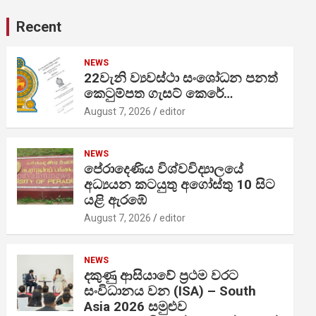
Recent
NEWS
22වැනි ව්‍යවස්ථා සංශෝධන පනත්
කෙටුම්පත ගැසට් කෙරේ…
August 7, 2026
editor
NEWS
පේරාදෙණිය විශ්වවිද්‍යාලයේ
අධ්‍යයන කටයුතු අගෝස්තු 10 සිට
යළි ඇරඹේ
August 7, 2026
editor
NEWS
දකුණු ආසියාවේ ප්‍රථම වරට
සංවිධානය වන (ISA) – South
Asia 2026 සමුළුව