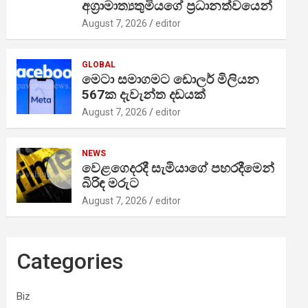
අග්‍රාමාත්‍යතුමියගේ ප්‍රධානත්වයෙන්
August 7, 2026
editor
GLOBAL
මෙටා සමාගමට ඩොලර් මිලියන
567ක දැවැන්ත දඩයක්
August 7, 2026
editor
NEWS
වෙළගෙදරදී සැමියාගේ පහරදීමෙන්
බිරිඳ මරුට
August 7, 2026
editor
Categories
Biz