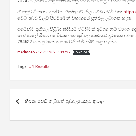
2024 අධ්‍යයන පොදු සහතික පත්‍ර සාමාන්‍ය පෙළ විභාගයේ ප්‍රත
ඒ
අනුව විභාග දෙපාර්තමේන්තුවේ නිල වේබ් අඩවි වන
https:
වෙබ් අඩවි වලට පිවිසීමෙන් විභාගයේ ප්‍රතිඵල ලබාගත හැක.
එමෙන්ම ප්‍රතිඵල පිළිබඳ කිසියම් විමසීමක් අවශ්‍ය නම් වි
හෝ පාසල් විභාග සංවිධාන හා ප්‍රතිඵල ශාඛාවේ දුරකතන අංක
784537 යන දුරකතන අංක මගින් විමසීම් කළ හැකිය.
medmoeol25-07112025003727
Download
Tags:
O/l Results
Post
හිරණ වෙඩි තැබීමක් පුද්ගලයෙකුට තුවාල
navigation