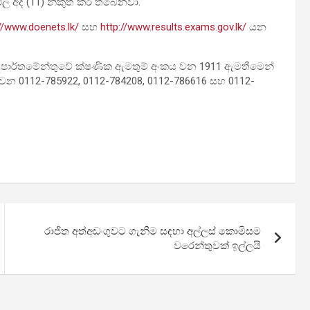
ිඵල අද (11) නිකුත් කර තිබෙනවා.
//www.doenets.lk/
සහ
http://www.results.exams.gov.lk/
යන
භාග දෙපාර්තමේන්තුවේ ක්ෂණික ඇමතුම් අංකය වන 1911 ඇමතීමෙන්
 වන 0112-785922, 0112-784208, 0112-786616 සහ 0112-
රාජිත අත්අඩංගුවට ගැනීම සඳහා අල්ලස් කොමිසම
වරෙන්තුවක් ඉල්ලයි