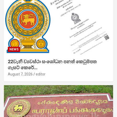
NEWS
22වැනි ව්‍යවස්ථා සංශෝධන පනත් කෙටුම්පත
ගැසට් කෙරේ…
August 7, 2026
editor