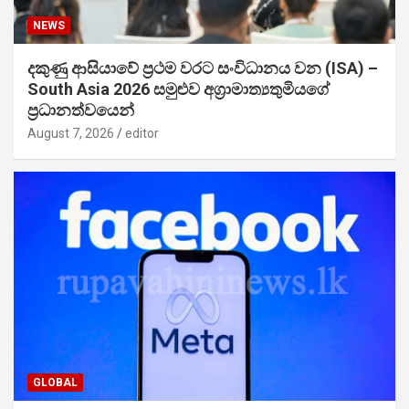
NEWS
දකුණු ආසියාවේ ප්‍රථම වරට සංවිධානය වන (ISA) –
South Asia 2026 සමුළුව අග්‍රාමාත්‍යතුමියගේ
ප්‍රධානත්වයෙන්
August 7, 2026
editor
GLOBAL