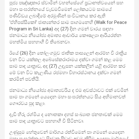
පූජ්‍ය පඤ්ඤාකාර ස්වාමීන් වහන්සේගේ ප්‍රධානත්වයෙන් සහ
මහා සංඝරත්නයේ වැඩමවීමෙන් ලෝකයටම සාමයේ
පණිවිඩය ලබාදීමේ අරමුණින් සංවිධානය කර ඇති
‘ඒහිපස්සිකෝ’ ජාත්‍යන්තර සාම පාගමනෙහි (Walk for Peace
Program in Sri Lanka) අද (27) දින ගමන් වාරය සඳහා
ජනමාධ්‍ය නියෝජ්‍ය අමාත්‍ය ආචාර්ය කෞෂල්‍යා ආරියරත්න
මහත්මිය සහභාගී වී තිබෙනවා.
ඊයේ (26) දින තෝලංගමුව ජාතික පාසලෙන් ආරම්භ වී රාත්‍රිය
වන විට යක්කල අබේසේකරාරාමය දක්වා ගමන් කළ මෙම
සාම පාද යාත්‍රාව, අද (27) උදෑසන යක්කලින් යළි ආරම්භ කර
මේ වන විට කැලණිය රජමහා විහාරස්ථානය දක්වා ගමන්
කරමින් පවතියි.
ජනමාධ්‍ය නියෝජ්‍ය අමාත්‍යවරිය ද එම අවස්ථාවට එක් වෙමින්
සාම පා ගමනේ යෙදෙන මහා සංඝරත්නයට සිය අභිමානවත්
ගෞරවය පුද කළා.
දැඩි හිරු රශ්මිය ද නොතකා දහස් සංඛ්‍යාත ජනතාවක් මෙම
සාම පාද යාත්‍රාවට සහභාගී වී සිටිනවා.
උණුසුම හේතුවෙන් මාර්ගය රත්වීමෙන් පා ගමනේ යෙදෙන
මහා සංඝරත්නයට සිදුවන පීඩාව අවම කිරීම උදෙසා මාර්ගයේ