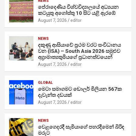
NEWS
පේරාදෙණිය විශ්වවිද්‍යාලයේ අධ්‍යයන
කටයුතු අගෝස්තු 10 සිට යළි ඇරඹේ
August 7, 2026
editor
NEWS
දකුණු ආසියාවේ ප්‍රථම වරට සංවිධානය
වන (ISA) – South Asia 2026 සමුළුව
අග්‍රාමාත්‍යතුමියගේ ප්‍රධානත්වයෙන්
August 7, 2026
editor
GLOBAL
මෙටා සමාගමට ඩොලර් මිලියන 567ක
දැවැන්ත දඩයක්
August 7, 2026
editor
NEWS
වෙළගෙදරදී සැමියාගේ පහරදීමෙන් බිරිඳ
මරුට