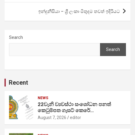
ඉන්දුනීසියා – ශ්‍රී ලංකා මිතුදම තවත් ඉදිරියට
Search
Search
Recent
NEWS
22වැනි ව්‍යවස්ථා සංශෝධන පනත්
කෙටුම්පත ගැසට් කෙරේ…
August 7, 2026
editor