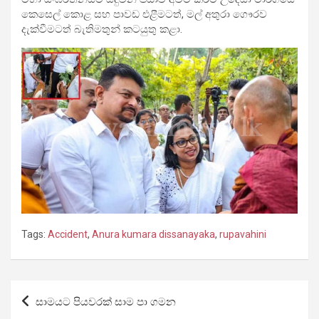
කෙසෙල් කොළ සහ පාවඩ එළීමටත්, මල් අතුරා ගෞරව
දැක්වීමටත් බැතිමතුන් කටයුතු කළා.
Tags:
Accident
,
Anura kumara dissanayaka
,
rupavahini
Post
සාමයට පියවරක් සාම පා ගමන
navigation