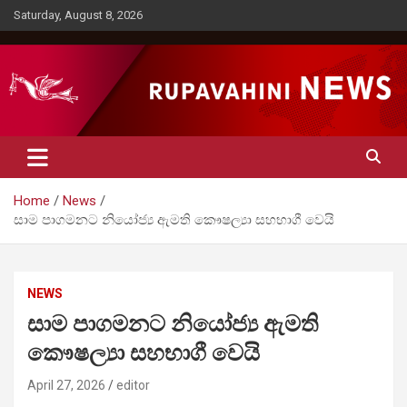
Skip
Saturday, August 8, 2026
to
content
Rupavahini News
Home
News
සාම පාගමනට නියෝජ්‍ය ඇමති කෞෂල්‍යා සහභාගී වෙයි
NEWS
සාම පාගමනට නියෝජ්‍ය ඇමති
කෞෂල්‍යා සහභාගී වෙයි
April 27, 2026
editor