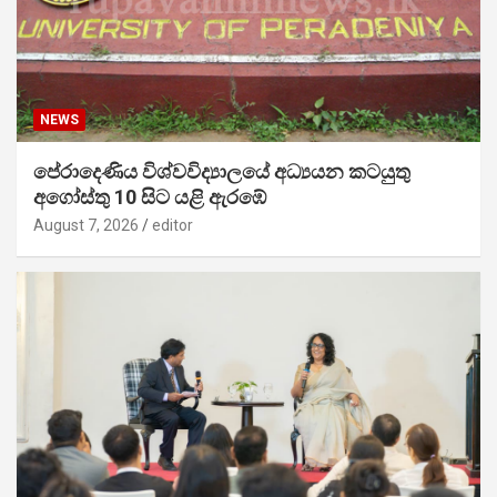
NEWS
පේරාදෙණිය විශ්වවිද්‍යාලයේ අධ්‍යයන කටයුතු
අගෝස්තු 10 සිට යළි ඇරඹේ
August 7, 2026
editor