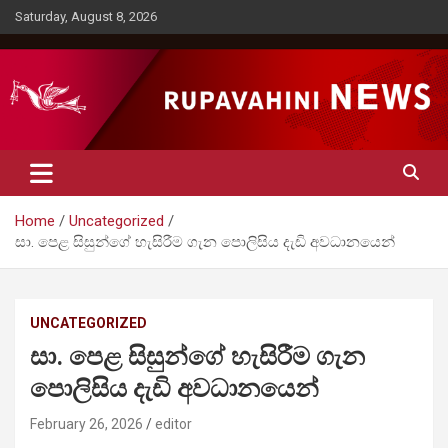
Skip
Saturday, August 8, 2026
to
content
Rupavahini News
Home
Uncategorized
සා. පෙළ සිසුන්ගේ හැසිරීම ගැන පොලිසිය දැඩි අවධානයෙන්
UNCATEGORIZED
සා. පෙළ සිසුන්ගේ හැසිරීම ගැන
පොලිසිය දැඩි අවධානයෙන්
February 26, 2026
editor