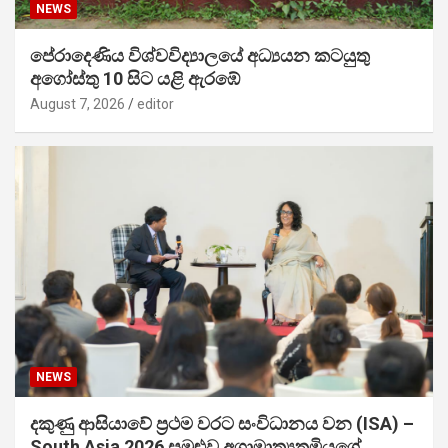
NEWS
පේරාදෙණිය විශ්වවිද්‍යාලයේ අධ්‍යයන කටයුතු
අගෝස්තු 10 සිට යළි ඇරඹේ
August 7, 2026
editor
NEWS
දකුණු ආසියාවේ ප්‍රථම වරට සංවිධානය වන (ISA) –
South Asia 2026 සමුළුව අග්‍රාමාත්‍යතුමියගේ