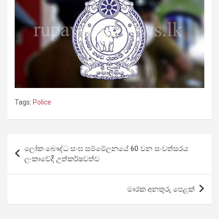
Tags:
Police
Post
ලෝක බෞද්ධ සංඝ සම්මේලනයේ 60 වන සංවත්සරය
navigation
ලංකාවේදී උත්කර්ෂවත්ව
මාරක අනතුරු පෙළක්