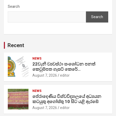
Search
Search
Recent
NEWS
22වැනි ව්‍යවස්ථා සංශෝධන පනත්
කෙටුම්පත ගැසට් කෙරේ…
August 7, 2026
editor
NEWS
පේරාදෙණිය විශ්වවිද්‍යාලයේ අධ්‍යයන
කටයුතු අගෝස්තු 10 සිට යළි ඇරඹේ
August 7, 2026
editor