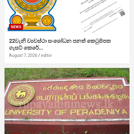
NEWS
22වැනි ව්‍යවස්ථා සංශෝධන පනත් කෙටුම්පත
ගැසට් කෙරේ…
August 7, 2026
editor