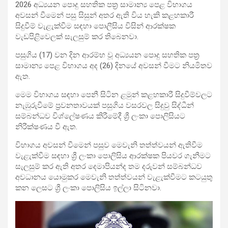
2026 අධ්‍යයන පොදු සහතික පත්‍ර සාමාන්‍ය පෙළ විභාගය
අවසන් වීමෙන් පසු සිසුන් අතර ඇති විය හැකි කළහකාරී
සිදුවීම් වැළැක්වීම සඳහා පොලීසිය විසින් ආරක්ෂක
වැඩපිළිවෙලක් සැලසුම් කර තිබෙනවා.
පසුගිය (17) වන දින ආරම්භ වූ අධ්‍යයන පොදු සහතික පත්‍ර
සාමාන්‍ය පෙළ විභාගය අද (26) දිනයේ අවසන් වීමට නියමිතව
ඇත.
මෙම විභාගය සඳහා පෙනී සිටින ළමුන් කළහකාරී සිදුවීම්වලට
නැඹුරුවීමේ ප්‍රවනතාවයක් පසුගිය වසරවල සිදුවු සිද්ධීන්
සම්බන්ධව විශ්ලේෂණය කිරීමේදී ශ්‍රී ලංකා පොලිසියට
නිරීක්ෂණය වී ඇත.
විභාගය අවසන් වීමෙන් පසුව මෙවැනි තත්ත්වයන් ඇතිවීම
වැළැක්වීම සඳහා ශ්‍රී ලංකා පොලිසිය ආරක්ෂක පියවර ගැනීමට
සැලසුම් කර ඇති අතර දෙමාපියන්ද තම දරුවන් සම්බන්ධව
අවධානය යොමුකර මෙවැනි තත්ත්වයන් වැළැක්වීමට කටයුතු
කන ලෙසට ශ්‍රී ලංකා පොලිසිය ඉල්ලා සිටිනවා.