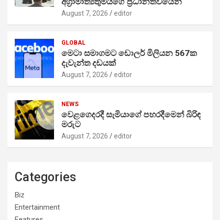
අග්‍රාමාත්‍යතුමියගේ ප්‍රධානත්වයෙන්
August 7, 2026
editor
GLOBAL
මෙටා සමාගමට ඩොලර් මිලියන 567ක
දැවැන්ත දඩයක්
August 7, 2026
editor
NEWS
වෙළගෙදරදී සැමියාගේ පහරදීමෙන් බිරිඳ
මරුට
August 7, 2026
editor
Categories
Biz
Entertainment
Features