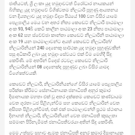
ජාතියටත්, ශ්‍රි ලංකා යුද හමුදාවටත් වීරෝධාර නායකයන්
බිහිකළ යුද හමුදාවේ විශිෂ්ටතම නිලධාරී පුහුණු ආයතනය
වන දියතලාව යුද හමුදා විද්‍යා පීඨයේ 100 වන විසිර යාමේ
පෙළපාලිය මෙය වන අතර නිත්‍ය කෙඩෙට් නිලධාරී පාඨමාලා
අංක 93, 94බී කෙටි කාලීන පාඨමාලා අංක 23 නිත්‍ය පාඨාමාලා
අංක 62 සහ ස්වේච්ඡා කාන්තා කෙඩෙට් නිලධාරිනි පාඨාමාලා
අංක 19 යන පාඨමාලාවන්ට අයත් කෙඩෙට් නිලධාරීන්/
නිලධාරිනියන් 240 දෙනෙකු සාර්ථක යුද හමුදා පුහුණුවකින්
පසු අධිකාරි ලබා යුද හමුදා සේවයට එක් වීම මෙහිදී සිදු
කෙරිණි. මේ අතරින් විදෙස් රටවල කෙඩෙට් නිලධාරි
නිලධාරිනියන් 08 දෙනෙක්ද පුහුණුව ලබා විසිර යාමද
විශේෂත්වයකි.
කෙඩෙට් නිලධාරී, නිලධාරිනියන්ගේ විසිර යාමේ පෙළපාලිය
පරීක්ෂා කිරීමට සේනාධිනායක ජනාධිපති අනුර කුමාර
දිසානායක මහතා එක් වූ අතර දක්ෂතම කෙඩෙට් කණ්ඩායම
වෙත ශූරතා ධජ පිළිගැන්වීම සහ කෙඩෙට් නිලධාරීන් වෙත
අසිපත පිළිගැන්වීමත්, එක් එක් පාඨමාලාවන්හි ප්‍රථම ස්ථානය
දිනාගත් නිලධාරී, නිලධාරිනියන් වෙත ජනාධිපති කුසලතා
සම්මාන පිරිනැමීමත් ජනාධිපතිවරයා අතින් සිදු කෙරිණි.
මෙම උත්සව සභාව ඇමතූ ජනාධිපති අනුර කුමාර දිසානායක