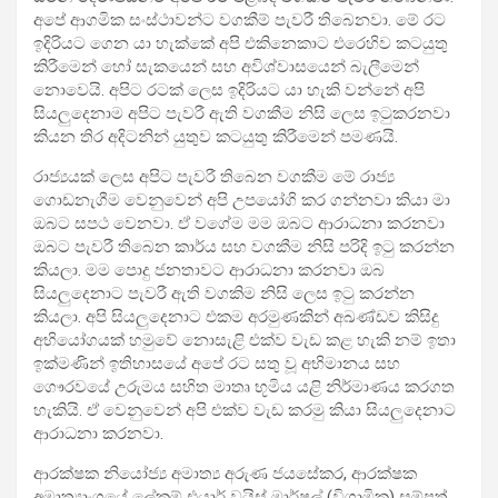
අපේ ආගමික සංස්ථාවන්ට වගකීම් පැවරී තිබෙනවා. මේ රට
ඉදිරියට ගෙන යා හැක්කේ අපි එකිනෙකාට එරෙහිව කටයුතු
කිරීමෙන් හෝ සැකයෙන් සහ අවිශ්වාසයෙන් බැලීමෙන්
නොවෙයි. අපිට රටක් ලෙස ඉදිරියට යා හැකි වන්නේ අපි
සියලුදෙනාම අපිට පැවරී ඇති වගකීම නිසි ලෙස ඉටුකරනවා
කියන තිර අදිටනින් යුතුව කටයුතු කිරීමෙන් පමණයි.
රාජ්‍යයක් ලෙස අපිට පැවරී තිබෙන වගකීම මේ රාජ්‍ය
ගොඩනැගීම වෙනුවෙන් අපි උපයෝගි කර ගන්නවා කියා මා
ඔබට සපථ වෙනවා. ඒ වගේම මම ඔබට ආරාධනා කරනවා
ඔබට පැවරී තිබෙන කාර්ය සහ වගකීම නිසි පරිදි ඉටු කරන්න
කියලා. මම පොදු ජනතාවට ආරාධනා කරනවා ඔබ
සියලුදෙනාට පැවරී ඇති වගකිම නිසි ලෙස ඉටු කරන්න
කියලා. අපි සියලුදෙනාට එකම අරමුණකින් අඛණ්ඩව කිසිදු
අභියෝගයක් හමුවේ නොසැළි එක්ව වැඩ කළ හැකි නම් ඉතා
ඉක්මණින් ඉතිහාසයේ අපේ රට සතු වූ අභිමානය සහ
ගෞරවයේ උරුමය සහිත මාතෘ භූමිය යළි නිර්මාණය කරගත
හැකියි. ඒ වෙනුවෙන් අපි එක්ව වැඩ කරමු කියා සියලුදෙනාට
ආරාධනා කරනවා.
ආරක්ෂක නියෝජ්‍ය අමාත්‍ය අරුණ ජයසේකර, ආරක්ෂක
අමාත්‍යාංශයේ ලේකම් එයාර් වයිස් මාර්ෂල් (විශ්‍රාමික) සම්පත්