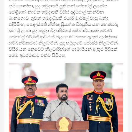
තුයිකොන්තා, යුද හමුදාපති ලුතිනන් ජෙනරල් ලසන්ත
රොද්‍රිගෝ, නාවික හමුදාපති වයිස් අද්මිරාල් කාන්චන
බානගොඩ, ගුවන් හමුදාධිපති එයාර් මාර්ෂල් වාසු බන්දු
එදිරිසිංහ, පොලිස්පති නීතීඥ ප්‍රියන්ත වීරසූරිය යන මහත්වරු
සහ ශ්‍රී ලංකා යුද හමුදා විද්‍යාපීඨයේ සේනාවිධායක මේජර්
ජෙනරල් එම්.ජේ.ආර්.එන් මැදගොඩ මහතා ඇතුළු ආරක්ෂක
සම්බන්ධීකරණ නිලධාරීන්, යුද හමුදාවේ ජ්‍යෙෂ්ඨ නිලධාරීන්,
විසිර යන කෙඩේට් නිලධාරීන්ගේ දෙමාපියන් ඇතුළු පිරිසක්
මෙම අවස්ථාවට එක්ව සිටියහ.