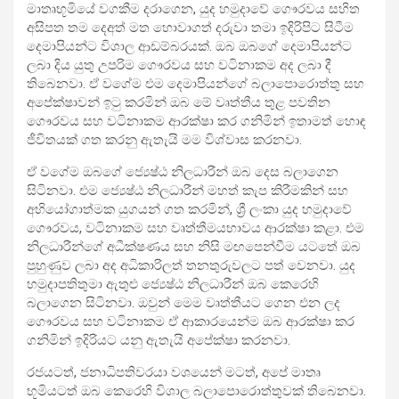
මාතෘභූමියේ වගකීම දරාගෙන, යුද හමුදාවේ ගෞරවය සහිත
අසිපත තම දෙඅත් මත හොවාගත් දරුවා තමා ඉදිරිපිට සිටීම
දෙමාපියන්ට විශාල ආඩම්බරයක්. ඔබ ඔබගේ දෙමාපියන්ට
ලබා දිය යුතු උපරිම ගෞරවය සහ වටිනාකම අද ලබා දී
තිබෙනවා. ඒ වගේම එම දෙමාපියන්ගේ බලාපොරොත්තු සහ
අපේක්ෂාවන් ඉටු කරමින් ඔබ මේ වෘත්තීය තුළ පවතින
ගෞරවය සහ වටිනාකම ආරක්ෂා කර ගනිමින් ඉතාමත් හොඳ
ජීවිතයක් ගත කරනු ඇතැයි මම විශ්වාස කරනවා.
ඒ වගේම ඔබගේ ජ්‍යෙෂ්ඨ නිලධාරීන් ඔබ දෙස බලාගෙන
සිටිනවා. එම ජ්‍යෙෂ්ඨ නිලධාරීන් මහත් කැප කිරීමකින් සහ
අභියෝගාත්මක යුගයන් ගත කරමින්, ශ්‍රී ලංකා යුද හමුදාවේ
ගෞරවය, වටිනාකම සහ වෘත්තීමයභාවය ආරක්ෂා කළා. එම
නිලධාරීන්ගේ අධීක්ෂණය සහ නිසි මඟපෙන්වීම යටතේ ඔබ
පුහුණුව ලබා අද අධිකාරිලත් තනතුරුවලට පත් වෙනවා. යුද
හමුදාපතිතුමා ඇතුළු ජ්‍යෙෂ්ඨ නිලධාරීන් ඔබ කෙරෙහි
බලාගෙන සිටිනවා. ඔවුන් මෙම වෘත්තීයට ගෙන එන ලද
ගෞරවය සහ වටිනාකම ඒ ආකාරයෙන්ම ඔබ ආරක්ෂා කර
ගනිමින් ඉදිරියට යනු ඇතැයි අපේක්ෂා කරනවා.
රජයටත්, ජනාධිපතිවරයා වශයෙන් මටත්, අපේ මාතෘ
භූමියටත් ඔබ කෙරෙහි විශාල බලාපොරොත්තුවක් තිබෙනවා.