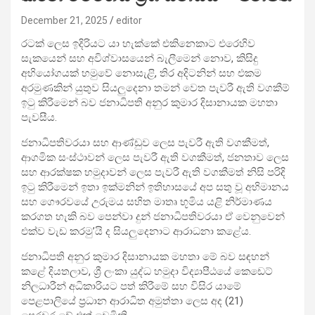
December 21, 2025
editor
රටක් ලෙස ඉදිරියට යා හැක්කේ එකිනෙකාට එරෙහිව
සැකයෙන් සහ අවිශ්වාසයෙන් බැලීමෙන් නොව, කිසිදු
අභියෝගයක් හමුවේ නොසැළි, තිර අදිටනින් සහ එකම
අරමුණකින් යුතුව සියලුදෙනා තමන් වෙත පැවරී ඇති වගකීම්
ඉටු කිරීමෙන් බව ජනාධිපති අනුර කුමාර දිසානායක මහතා
පැවසීය.
ජනාධිපතිවරයා සහ ආණ්ඩුව ලෙස පැවරී ඇති වගකීමත්,
ආගමික සංස්ථාවන් ලෙස පැවරී ඇති වගකීමත්, ජනතාව ලෙස
සහ ආරක්ෂක හමුදාවන් ලෙස පැවරී ඇති වගකීමත් නිසි පරිදි
ඉටු කිරීමෙන් ඉතා ඉක්මනින් ඉතිහාසයේ අප සතු වූ අභිමානය
සහ ගෞරවයේ උරුමය සහිත මාතෘ භූමිය යළි නිර්මාණය
කරගත හැකි බව පෙන්වා දුන් ජනාධිපතිවරයා ඒ වෙනුවෙන්
එක්ව වැඩ කරමු’යි ද සියලුදෙනාට ආරාධනා කළේය.
ජනාධිපති අනුර කුමාර දිසානායක මහතා මේ බව සඳහන්
කළේ දියතලාව, ශ්‍රී ලංකා යුද්ධ හමුදා විද්‍යාපීඨයේ කෙඩෙට්
නිලධාරීන් අධිකාරියට පත් කිරීමේ සහ විසිර යාමේ
පෙළපාලියේ ප්‍රධාන ආරාධිත අමුත්තා ලෙස අද (21)