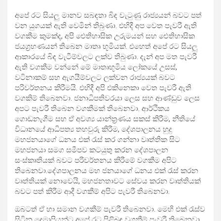
අපේ රට සියලු මානව සබඳතා බිඳ වැටුණු රාජ්‍යයන් බවට පත්
වන යුගයක් ඇති වෙමින් තිබුණා. එහිදී අප වෙත පැවරී ඇති
වගකීම කුමක්ද, අපි ඓතිහාසික උරුමයන් සහ ඓතිහාසික
ජයග්‍රහණයන් තිබෙන මාතෘ භූමියක්. එහෙත් අපේ රට සියලු
ආකාරයේ බිඳ වැටීම්වලට ලක්ව තිබුණා. දැන් අප මත පැවරී
ඇති වගකීම වන්නේ මේ මාතෘභූමිය ලෝකයේ උසස්,
වටිනාකම් සහ ඇගයීම්වලට ලක්වන රාජ්‍යයක් බවට
පරිවර්තනය කිරීමයි. එහිදී අපි එකිනෙකා වෙත පැවරී ඇති
වගකිම් තිබෙනවා. ජනාධිපතිවරයා ලෙස සහ ආණ්ඩුව ලෙස
අපට පැවරී තිබෙන වගකීමක් තිබෙනවා. ආර්ථිකය
ගොඩනැගීම සහ ඒ අවශ්‍ය යාන්ත්‍රණය සකස් කිරීම, නීතියේ
විධානයේ ආධිපත්‍ය තහවුරු කිරීම, දේශපාලනය හුදු
මහජනයාගේ ධනය එක් රැස් කර ගන්නා වෘත්තික සිට
මහජනයා සමග සමීපව කටයුතු කරන දේශපාලන
සංස්කෘතියක් බවට පරිවර්තනය කිරීමේ වගකීම අපිට
තිබෙනවා.දේශපාලනය මහ ජනයාගේ ධනය එක් රැස් කරන
වෘත්තියක් නොවෙයි, මහජනතාවට සේවය කරන වෘත්තියක්
බවට පත් කිරීම ආදී වගකීම් අපිට පැවරී තිබෙනවා.
ඔබටත් ඒ හා සමාන වගකීම් පැවරී තිබෙනවා. මෙහි එක් රැස්ව
සිටින දෙමාපියන්ට අපේ රට පිළිබඳ වගකීම් පැවරී තිබෙනවා.