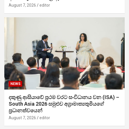
August 7, 2026
editor
NEWS
දකුණු ආසියාවේ ප්‍රථම වරට සංවිධානය වන (ISA) –
South Asia 2026 සමුළුව අග්‍රාමාත්‍යතුමියගේ
ප්‍රධානත්වයෙන්
August 7, 2026
editor