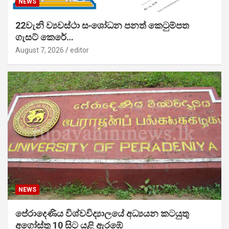
NEWS
22වැනි ව්‍යවස්ථා සංශෝධන පනත් කෙටුම්පත
ගැසට් කෙරේ…
August 7, 2026
editor
NEWS
පේරාදෙණිය විශ්වවිද්‍යාලයේ අධ්‍යයන කටයුතු
අගෝස්තු 10 සිට යළි ඇරඹේ