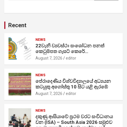
Recent
NEWS
22වැනි ව්‍යවස්ථා සංශෝධන පනත්
කෙටුම්පත ගැසට් කෙරේ…
August 7, 2026
editor
NEWS
පේරාදෙණිය විශ්වවිද්‍යාලයේ අධ්‍යයන
කටයුතු අගෝස්තු 10 සිට යළි ඇරඹේ
August 7, 2026
editor
NEWS
දකුණු ආසියාවේ ප්‍රථම වරට සංවිධානය
වන (ISA) – South Asia 2026 සමුළුව