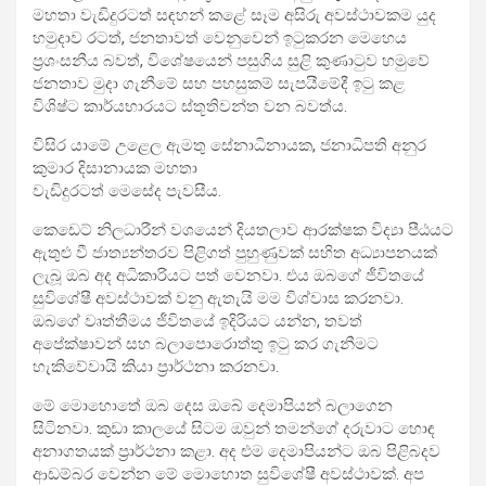
මහතා වැඩිදුරටත් සඳහන් කළේ සෑම අසිරු අවස්ථාවකම යුද
හමුදාව රටත්, ජනතාවත් වෙනුවෙන් ඉටුකරන මෙහෙය
ප්‍රශංසනීය බවත්, විශේෂයෙන් පසුගිය සුළි කුණාටුව හමුවේ
ජනතාව මුදා ගැනීමේ සහ පහසුකම් සැපයීමේදී ඉටු කළ
විශිෂ්ට කාර්යභාරයට ස්තූතිවන්ත වන බවත්ය.
විසිර යාමේ උළෙල ඇමතු සේනාධිනායක, ජනාධිපති අනුර
කුමාර දිසානායක මහතා
වැඩිදුරටත් මෙසේද පැවසීය.
කෙඩෙට් නිලධාරීන් වශයෙන් දියතලාව ආරක්ෂක විද්‍යා පීඨයට
ඇතුළු වී ජාත්‍යන්තරව පිළිගත් පුහුණුවක් සහිත අධ්‍යාපනයක්
ලැබූ ඔබ අද අධිකාරියට පත් වෙනවා. එය ඔබගේ ජීවිතයේ
සුවිශේෂී අවස්ථාවක් වනු ඇතැයි මම විශ්වාස කරනවා.
ඔබගේ වෘත්තීමය ජීවිතයේ ඉදිරියට යන්න, තවත්
අපේක්ෂාවන් සහ බලාපොරොත්තු ඉටු කර ගැනීමට
හැකිවේවායි කියා ප්‍රාර්ථනා කරනවා.
මේ මොහොතේ ඔබ දෙස ඔබේ දෙමාපියන් බලාගෙන
සිටිනවා. කුඩා කාලයේ සිටම ඔවුන් තමන්ගේ දරුවාට හොඳ
අනාගතයක් ප්‍රාර්ථනා කළා. අද එම දෙමාපියන්ට ඔබ පිළිබදව
ආඩම්බර වෙන්න මේ මොහොත සුවිශේෂී අවස්ථාවක්. අප