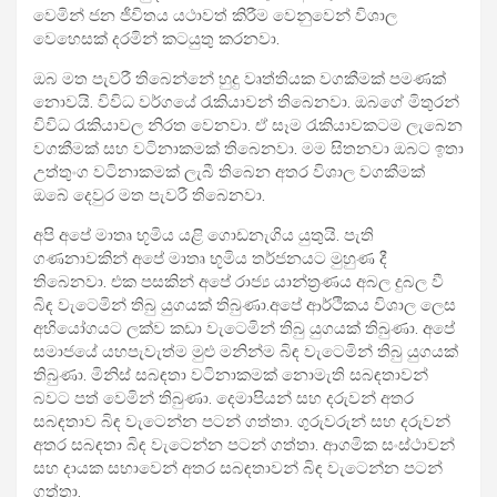
වෙමින් ජන ජීවිතය යථාවත් කිරීම වෙනුවෙන් විශාල
වෙහෙසක් දරමින් කටයුතු කරනවා.
ඔබ මත පැවරී තිබෙන්නේ හුදු වෘත්තියක වගකීමක් පමණක්
නොවයි. විවිධ වර්ගයේ රැකියාවන් තිබෙනවා. ඔබගේ මිතුරන්
විවිධ රැකියාවල නිරත වෙනවා. ඒ සෑම රැකියාවකටම ලැබෙන
වගකීමක් සහ වටිනාකමක් තිබෙනවා. මම සිතනවා ඔබට ඉතා
උත්තුංග වටිනාකමක් ලැබී තිබෙන අතර විශාල වගකීමක්
ඔබේ දෙවුර මත පැවරී තිබෙනවා.
අපි අපේ මාතෘ භූමිය යළි ගොඩනැගිය යුතුයි. පැති
ගණනාවකින් අපේ මාතෘ භූමිය තර්ජනයට මුහුණ දී
තිබෙනවා. එක පසකින් අපේ රාජ්‍ය යාන්ත්‍රණය අබල දුබල වී
බිඳ වැටෙමින් තිබු යුගයක් තිබුණා.අපේ ආර්ථිකය විශාල ලෙස
අභියෝගයට ලක්ව කඩා වැටෙමින් තිබු යුගයක් තිබුණා. අපේ
සමාජයේ යහපැවැත්ම මුළු මනින්ම බිඳ වැටෙමින් තිබු යුගයක්
තිබුණා. මිනිස් සබඳතා වටිනාකමක් නොමැති සබඳතාවන්
බවට පත් වෙමින් තිබුණා. දෙමාපියන් සහ දරුවන් අතර
සබඳතාව බිඳ වැටෙන්න පටන් ගත්තා. ගුරුවරුන් සහ දරුවන්
අතර සබඳතා බිඳ වැටෙන්න පටන් ගත්තා. ආගමික සංස්ථාවන්
සහ දායක සභාවෙන් අතර සබඳතාවන් බිඳ වැටෙන්න පටන්
ගත්තා.