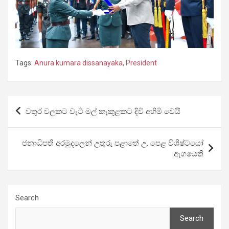
Tags:
Anura kumara dissanayaka
,
President
Post
වතුර වලකට වැටී මල් කැකුළකට දිවි අහිමි වෙයි
navigation
ජනාධිපති අරමුදලෙන් උතුරු පළාතේ උ. පෙළ විශිෂ්ටයෝ
ඇගයෙති
Search
Search