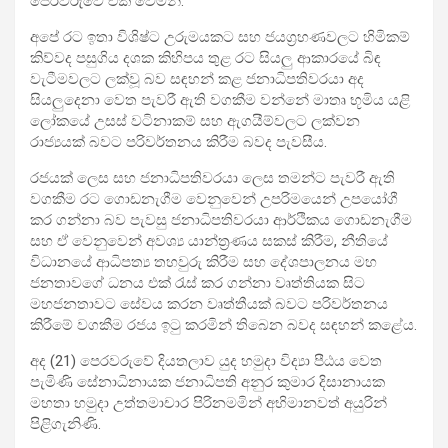
පෙරවරුවේ එක් වෙමිනි.
අපේ රට ඉතා විශිෂ්ට උරුමයකට සහ ජයග්‍රහණවලට හිමිකම්
කිව්වද පසුගිය දශක කිහිපය තුළ රට සියලු ආකාරයේ බිඳ
වැටීමවලට ලක්වූ බව සඳහන් කළ ජනාධිපතිවරයා අද
සියලුදෙනා වෙත පැවරී ඇති වගකීම වන්නේ මාතෘ භූමිය යළි
ලෝකයේ උසස් වටිනාකම් සහ ඇගයීම්වලට ලක්වන
රාජ්‍යයක් බවට පරිවර්තනය කිරීම බවද පැවසීය.
රජයක් ලෙස සහ ජනාධිපතිවරයා ලෙස තමන්ට පැවරී ඇති
වගකීම රට ගොඩනැගීම වෙනුවෙන් උපරිමයෙන් උපයෝගී
කර ගන්නා බව පැවසු ජනාධිපතිවරයා ආර්ථිකය ගොඩනැගීම
සහ ඒ වෙනුවෙන් අවශ්‍ය යාන්ත්‍රණය සකස් කිරීම, නීතියේ
විධානයේ ආධිපත්‍ය තහවුරු කිරීම සහ දේශපාලනය මහ
ජනතාවගේ ධනය එක් රැස් කර ගන්නා වෘත්තියක සිට
මහජනතාවට සේවය කරන වෘත්තීයක් බවට පරිවර්තනය
කිරීමේ වගකීම රජය ඉටු කරමින් තිබෙන බවද සඳහන් කළේය.
අද (21) පෙරවරුවේ දියතලාව යුද හමුදා විද්‍යා පීඨය වෙත
පැමිණි සේනාධිනායක ජනාධිපති අනුර කුමාර දිසානායක
මහතා හමුදා උත්තමාචාර පිරිනමමින් අභිමානවත් අයුරින්
පිළිගැනිණි.