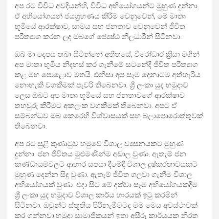
අප රට විවිධ අවදියන්හි, විවිධ අභියෝගයන්ට මුහුණ දුන්නා.
ඒ අභියෝගයන් ජයග්‍රහණය කිරීම වෙනුවෙන්, මේ මාතෘ
භූමියේ ආරක්ෂාව, සාමය සහ ජනතාව වෙනුවෙන් ජීවිත
පරිත්‍යාග කරන ලද ඔබගේ ජ්‍යෙෂ්ඨ නිලධාරීන් සිටිනවා.
ඔබ මා දෙපය තබා සිටින්නේ අතීතයේ, වීරෝධාර ක්‍රියා මගින්
අප මාතෘ භූමිය නිදහස් කර ගැනීමේ සටනේදී ජීවිත පරිත්‍යාග
කළ මහ පොළොව මතයි. එනිසා අප සෑම දෙනාටම අත්හැරිය
නොහැකි වගකීමක් පැවරි තිබෙනවා. ශ්‍රී ලංකා යුද හමුදාව
ලෙස ඔබට අප මාතෘ භූමියේ සහ ජනතාවගේ ආරක්ෂාව
තහවුරු කිරීමට අකලංක වගකීමක් තිබෙනවා. අපට ඒ
සම්බන්ධව ඔබ කෙරෙහි විශ්වාසයක් සහ බලාපොරොත්තුවක්
තිබෙනවා.
අප රට සුළි කුණාටුව හමුවේ විශාල ව්‍යසනයකට මුහුණ
දුන්නා. ජන ජීවිතය මුළුමණින්ම අඩාල වුණා. ඇතැම් ජන
කණ්ඩායම්වලට ආහාර සපයා දීමේදී විශාල දුෂ්කරතාවයකට
මුහුණ දෙන්න සිදු වුණා. ඇතැම් ජීවිත ගලවා ගැනීම විශාල
අභියෝගයක් වුණා. එදා සිට මේ දක්වා සෑම අභියෝගයකදීම
ශ්‍රී ලංකා යුද හමුදාව විශාල කාර්ය භාරයක් ඉටු කරමින්
සිටිනවා. ඔවුන්ට ස්තූතිය පිරිනැමීමටද මම මෙය අවස්ථාවක්
කර ගන්නවා.හමුදා සාමාජිකයන් ඉතා අසීරු කාර්යයක නිරත