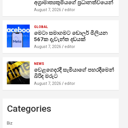
අග්‍රාමාත්‍යතුමියගේ ප්‍රධානත්වයෙන්
August 7, 2026
editor
GLOBAL
මෙටා සමාගමට ඩොලර් මිලියන
567ක දැවැන්ත දඩයක්
August 7, 2026
editor
NEWS
වෙළගෙදරදී සැමියාගේ පහරදීමෙන්
බිරිඳ මරුට
August 7, 2026
editor
Categories
Biz