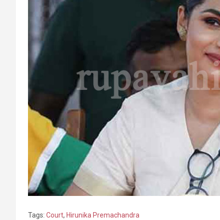
Tags:
Court
,
Hirunika Premachandra