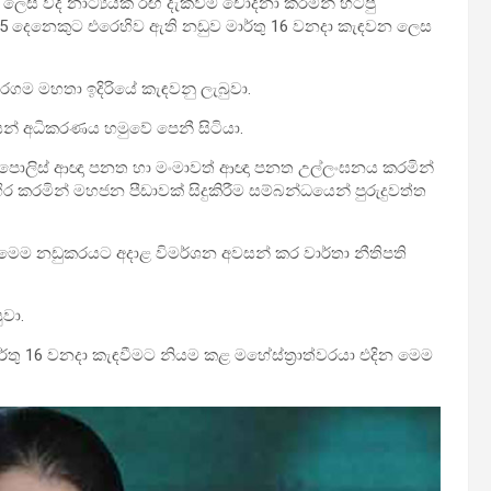
ී ලෙස වීදි නාට්‍යයක් රඟ දැක්වීම චෝදනා කරමින් හිටපු
5 දෙනෙකුට එරෙහිව ඇති නඩුව මාර්තු 16 වනදා කැඳවන ලෙස
රගම මහතා ඉදිරියේ කැඳවනු ලැබුවා.
ියන් අධිකරණය හමුවේ පෙනී සිටියා.
 දී පොලිස් ආඥා පනත හා මංමාවත් ආඥා පනත උල්ලංඝනය කරමින්
වහිර කරමින් මහජන පීඩාවක් සිදුකිරීම සම්බන්ධයෙන් පුරුදුවත්ත
 මෙම නඩුකරයට අදාළ විමර්ශන අවසන් කර වාර්තා නීතිපති
වා.
 මාර්තු 16 වනදා කැඳවීමට නියම කළ මහේස්ත්‍රාත්වරයා එදින මෙම