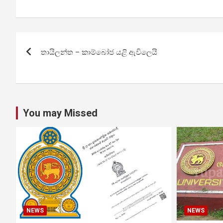
Post
තායිලන්ත – කාම්බෝජ යළි ඇවිලෙයි
navigation
You may Missed
NEWS
NEWS