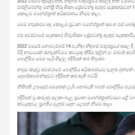
2022 වසරේ කුරුඳුවත්ත, නිදහස් චතුරස්‍රයේ අසලදී නීතී විරෝධ
පාර්ලිමේන්තු මන්ත්‍රී හිරුණිකා ප්‍රේමචන්ද්‍ර ඇතුළු සැකකරුවන්
1
කොළඹ මහේස්ත්‍රාත් අධිකරණය නියම කළා.
මෙම නඩුකරය අද කොළඹ ප්‍රධාන මහේස්ත්‍රාත් අසංග එස් බෝද
එම අවස්ථාවේ සැකකාර හිරුණිකා ප්‍රේමචන්ද්‍ර ඇතුළු සැකකාර
2022 වසරේ නොවැම්බර් 14 වැනිදා නිදහස් චතුරස්‍රයේ අසල
වීදි නාට්‍යයක් රඟදැක්වීමට කටයුතු කිරීම තුළින් මං මාවත් අ
පොලිසිය මෙම පැමිණිල්ල ඉදිරිපත් කර තිබුණා.
නඩුව කැඳවූ අවස්ථාවේ පොලීසිය අධිකරණයට දැනුම් දුන්නේ
දෙපාර්තමේන්තුවට ඉදිරිපත් කර ඇති බවයි.
නීතිපති උපදෙස් මෙතෙක් ලැබී නොමැති බවත් පොලිසිය පැවසු
ඉදිරිපත් වූ කරුණු සලකා බැලූ ප්‍රධාන මහේස්ත්‍රාත්වරයා යළි
කටයුතුවල ප්‍රගතිය දැනුම් දෙන ලෙසත් නියම කළා.