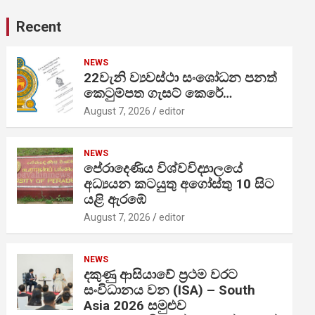
Recent
NEWS
22වැනි ව්‍යවස්ථා සංශෝධන පනත්
කෙටුම්පත ගැසට් කෙරේ…
August 7, 2026
editor
NEWS
පේරාදෙණිය විශ්වවිද්‍යාලයේ
අධ්‍යයන කටයුතු අගෝස්තු 10 සිට
යළි ඇරඹේ
August 7, 2026
editor
NEWS
දකුණු ආසියාවේ ප්‍රථම වරට
සංවිධානය වන (ISA) – South
Asia 2026 සමුළුව