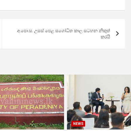
අ.පො.ස. උසස් පෙළ සශෝධිත කාල සටහන නිකුත්
කරයි
NEWS