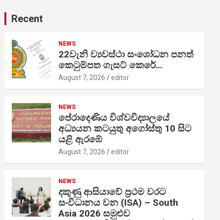
Recent
NEWS
22වැනි ව්‍යවස්ථා සංශෝධන පනත්
කෙටුම්පත ගැසට් කෙරේ…
August 7, 2026
editor
NEWS
පේරාදෙණිය විශ්වවිද්‍යාලයේ
අධ්‍යයන කටයුතු අගෝස්තු 10 සිට
යළි ඇරඹේ
August 7, 2026
editor
NEWS
දකුණු ආසියාවේ ප්‍රථම වරට
සංවිධානය වන (ISA) – South
Asia 2026 සමුළුව