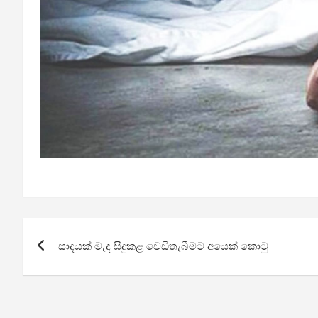
Post
සාදයක් මැද සිදුකළ වෙඩිතැබීමට අයෙක් කොටු
navigation