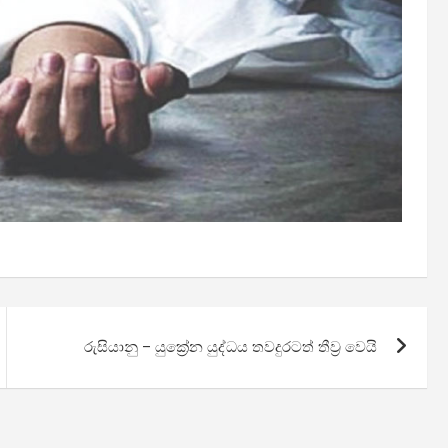
රුසියානු – යුක්‍රේන යුද්ධය තවදුරටත් තීව්‍ර වෙයි