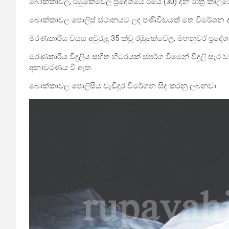
බොක්කාවල, රඹුකේවෙල ප්‍රදේශයේ ඊයේ (30) දින රාත්‍රී කාලය
බොක්කාවල පොලිස් ස්ථානයට ලද පණිවිඩයක් මත විමර්ශන
මරණකාරිය වයස අවුරුදු 35 ක්වූ රඹුකේවෙල, මහනුවර ප්‍රදේශය
මරණකාරිය විදුලිය සහිත හීටරයක් ස්පර්ශ වීමෙන් විදුලි සැර
අනාවරණය වී ඇත.
බොක්කාවල පොලිසිය වැඩිදුර විමර්ශන සිදු කරනු ලබනවා.