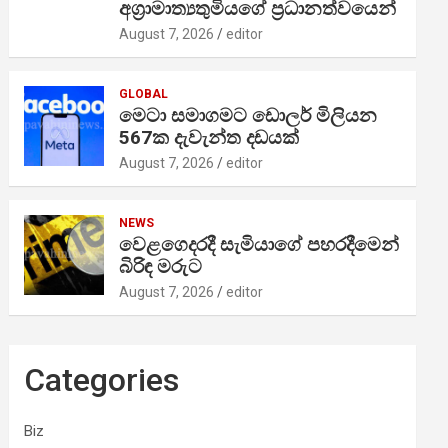
අග්‍රාමාත්‍යතුමියගේ ප්‍රධානත්වයෙන්
August 7, 2026
editor
GLOBAL
මෙටා සමාගමට ඩොලර් මිලියන
567ක දැවැන්ත දඩයක්
August 7, 2026
editor
NEWS
වෙළගෙදරදී සැමියාගේ පහරදීමෙන්
බිරිඳ මරුට
August 7, 2026
editor
Categories
Biz