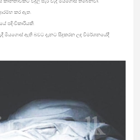
ේ කාන්තාවකට විදුලි සැර වැදී මියගොස් තිබෙනවා.
 ආරම්භ කර ඇත.
ේ පදිංචිකාරියකි.
 වැදී මියගොස් ඇති බවට දැනට සිදුකරන ලද විමර්ශනයේදී