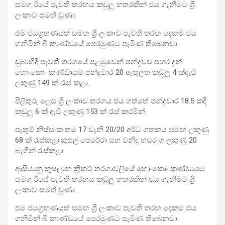
සමග ඊයේ පැවති තරඟය කඩුලු හතරකින් ජය ගැනීමට ශ්‍රී
ලංකාව සමත් වුණා.
එම ජයග්‍රහණයත් සමඟ ශ්‍රී ලංකාව පැවති තරඟ දෙකම ජය
ගනිමින් බී කාණ්ඩයේ පෙරමුණට පැමිණ තිබෙනවා.
ඩුබාහිදී පැවතී තරගයේ පළමුවෙන් පන්දුවච පහර දුන්
හොංකොං කණ්ඩායම පන්දුවාර 20 ඇතුලත කඩුලු 4 ක්දැවී
ලකුණු 149 ක් රැස් කළා.
පිළිතුරු ලෙස ශ්‍රී ලංකාව තරගය ජය ගත්තේ පන්දුවාර 18.5 කදී
කඩුලු 6 ක් දැවී ලකුණු 153 ක් රැස් කරමින්.
පැතුම් නිස්සංක තම 17 වැනි 20/20 අර්ධ ශතකය සමඟ ලකුණු
68 ක් රැස්කළා.කුසල් පෙරේරා සහ වනිදු හසරංග ලකුණු 20
බැගින් රැස්කළා.
ආසියානු කුසලාන ක්‍රිකට් තරගාවලියේ හොංකොං කණ්ඩායම
සමග ඊයේ පැවති තරඟය කඩුලු හතරකින් ජය ගැනීමට ශ්‍රී
ලංකාව සමත් වුණා.
එම ජයග්‍රහණයත් සමඟ ශ්‍රී ලංකාව පැවති තරඟ දෙකම ජය
ගනිමින් බී කාණ්ඩයේ පෙරමුණට පැමිණ තිබෙනවා.