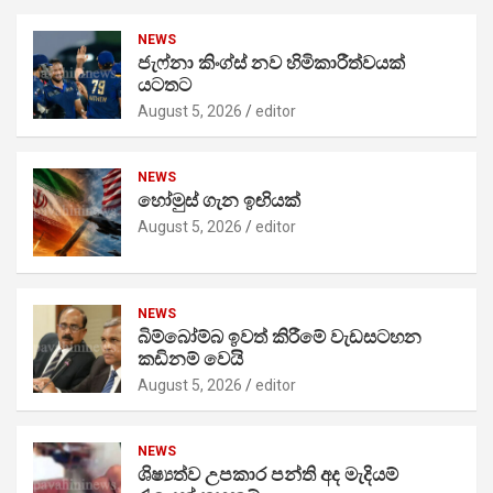
NEWS
ජැෆ්නා කිංග්ස් නව හිමිකාරීත්වයක්
යටතට
August 5, 2026
editor
NEWS
හෝමුස් ගැන ඉඟියක්
August 5, 2026
editor
NEWS
බිම්බෝම්බ ඉවත් කිරීමේ වැඩසටහන
කඩිනම් වෙයි
August 5, 2026
editor
NEWS
ශිෂ්‍යත්ව උපකාර පන්ති අද මැදියම්