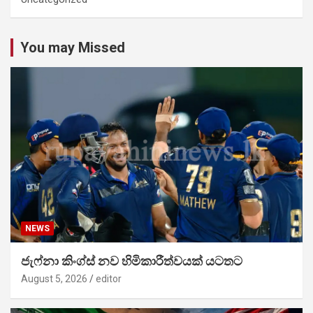
You may Missed
NEWS
ජැෆ්නා කිංග්ස් නව හිමිකාරීත්වයක් යටතට
August 5, 2026
editor