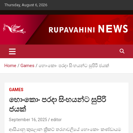
Skip
Thursday, August 6, 2026
to
content
Rupavahini News
Home
Games
හොංකොං පරදා සිංහයන්ට සුපිරි ජයක්
GAMES
හොංකොං පරදා සිංහයන්ට සුපිරි
ජයක්
September 16, 2025
editor
ආසියානු කුසලාන ක්‍රිකට් තරගාවලියේ හොංකොං කණ්ඩායම