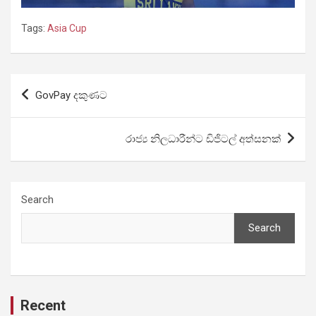
Tags:
Asia Cup
Post
GovPay දකුණට
navigation
රාජ්‍ය නිලධාරීන්ට ඩිජිටල් අත්සනක්
Search
Search
Recent