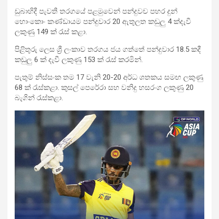
ඩුබාහිදී පැවතී තරගයේ පළමුවෙන් පන්දුවච පහර දුන්
හොංකොං කණ්ඩායම පන්දුවාර 20 ඇතුලත කඩුලු 4 ක්දැවී
ලකුණු 149 ක් රැස් කළා.
පිළිතුරු ලෙස ශ්‍රී ලංකාව තරගය ජය ගත්තේ පන්දුවාර 18.5 කදී
කඩුලු 6 ක් දැවී ලකුණු 153 ක් රැස් කරමින්.
පැතුම් නිස්සංක තම 17 වැනි 20-20 අර්ධ ශතකය සමඟ ලකුණු
68 ක් රැස්කළා. කුසල් පෙරේරා සහ වනිදු හසරංග ලකුණු 20
බැගින් රැස්කළා.