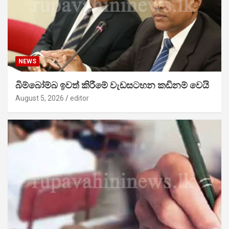
NEWS
බිම්බෝම්බ ඉවත් කිරීමේ වැඩසටහන කඩිනම් වෙයි
August 5, 2026
editor