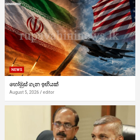
NEWS
හෝමුස් ගැන ඉඟියක්
August 5, 2026
editor