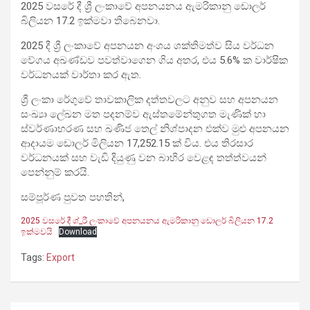
2025 වසරේ දී ශ්‍රී ලංකාවේ අපනයනය ඇමරිකානු ඩොලර්
බිලියන 17.2 ඉක්මවා තිබෙනවා.
2025 දී ශ්‍රී ලංකාවේ අපනයන අංශය ශක්තිමත්ව සිය වර්ධන
වේගය අඛණ්ඩව පවත්වාගෙන ගිය අතර, එය 5.6% ක වාර්ෂික
වර්ධනයක් වාර්තා කර ඇත.
ශ්‍රී ලංකා රේගුවේ තාවකාලික දත්තවලට අනුව සහ අපනයන
සංඛ්‍යා ලේඛන මත පදනම්ව ඇස්තමේන්තුගත මැණික් හා
ස්වර්ණාභරණ සහ ඛණිජ තෙල් නිශ්පාදන එක්ව මුළු අපනයන
ආදායම ඩොලර් මිලියන 17,252.15 ක් විය. එය තිරසාර
වර්ධනයක් සහ වැඩි දියුණු වන බාහිර වෙළඳ තත්ත්වයන්
පෙන්නුම් කරයි.
සම්පූර්ණ පුවත පහතින්,
2025 වසරේ දී ශ්_රී ලංකාවේ අපනයනය ඇමරිකානු ඩොලර් බිලියන 17.2
ඉක්මවයි
Download
Tags:
Export