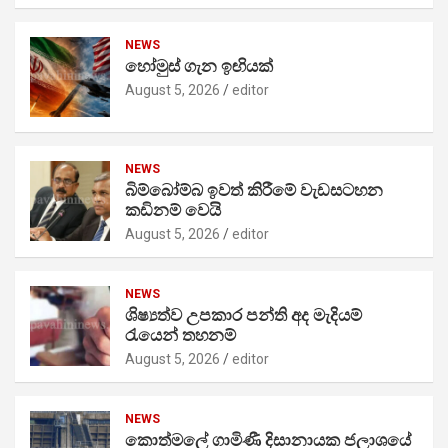
NEWS
හෝමුස් ගැන ඉඟියක්
August 5, 2026
editor
NEWS
බිම්බෝම්බ ඉවත් කිරීමේ වැඩසටහන
කඩිනම් වෙයි
August 5, 2026
editor
NEWS
ශිෂ්‍යත්ව උපකාර පන්ති අද මැදියම්
රැයෙන් තහනම්
August 5, 2026
editor
NEWS
කොත්මලේ ගාමිණී දිසානායක ජලාශයේ