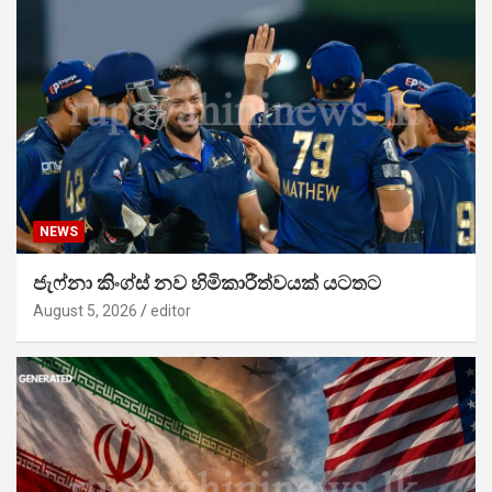
NEWS
ජැෆ්නා කිංග්ස් නව හිමිකාරීත්වයක් යටතට
August 5, 2026
editor