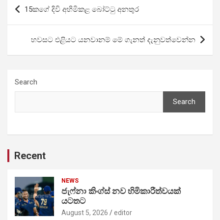
Post
15කගේ දිවි අහිමිකළ බෝට්ටු අනතුර
navigation
හවසට එළියට යනවානම් මේ ගැනත් දැනුවත්වෙන්න
Search
Search
Recent
NEWS
ජැෆ්නා කිංග්ස් නව හිමිකාරීත්වයක්
යටතට
August 5, 2026
editor