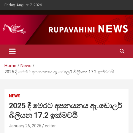
Skip
Friday, August 7, 2026
to
content
Rupavahini News
Home
News
2025 දී මෙරට අපනයනය ඇ.ඩොලර් බිලියන 17.2 ඉක්මවයි
NEWS
2025 දී මෙරට අපනයනය ඇ.ඩොලර්
බිලියන 17.2 ඉක්මවයි
January 26, 2026
editor