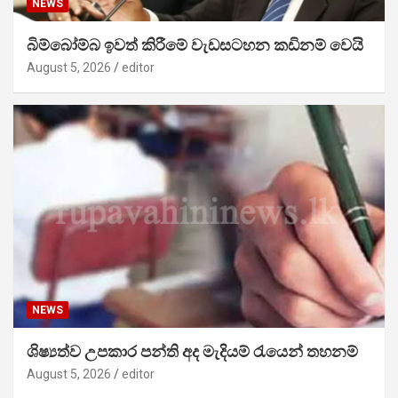
NEWS
බිම්බෝම්බ ඉවත් කිරීමේ වැඩසටහන කඩිනම් වෙයි
August 5, 2026
editor
NEWS
ශිෂ්‍යත්ව උපකාර පන්ති අද මැදියම් රැයෙන් තහනම්
August 5, 2026
editor