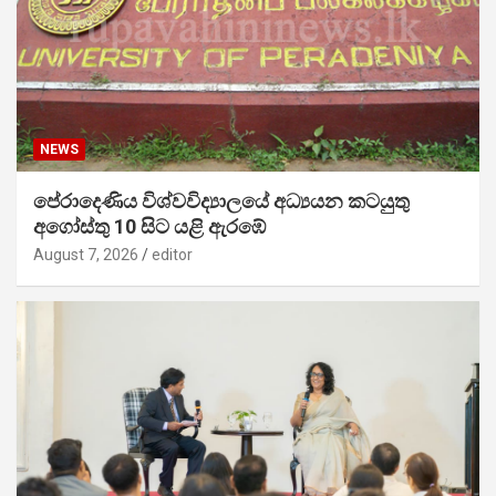
NEWS
පේරාදෙණිය විශ්වවිද්‍යාලයේ අධ්‍යයන කටයුතු
අගෝස්තු 10 සිට යළි ඇරඹේ
August 7, 2026
editor