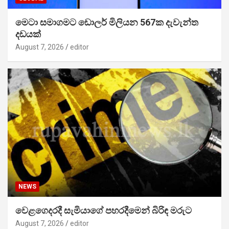
මෙටා සමාගමට ඩොලර් මිලියන 567ක දැවැන්ත
දඩයක්
August 7, 2026
editor
NEWS
වෙළගෙදරදී සැමියාගේ පහරදීමෙන් බිරිඳ මරුට
August 7, 2026
editor