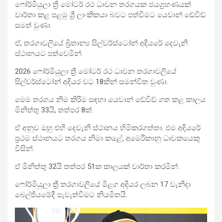
ෆෝර්මියුලා ත්‍රී මෝටර් රථ ධාවන තරගයක ජයග්‍රහණයක්
වාර්තා කළ පළමු ශ්‍රී ලාංකිකයා බවට පත්වීමට යෙවාන් ඩේවිඩ්
සමත් වුණා.
ඒ, තරගාවලියේ බ්‍රිතාන්‍ය සිල්වර්ස්ටෝන් අදියරේ දෙවැනි
ස්ථානයට පත්වෙමින්.
‍2026 ෆෝර්මියුලා ත්‍රී මෝටර් රථ ධාවන තරගාවලියේ
සිල්වර්ස්ටෝන් අදියර වට 18කින් සමන්විත වුණා.
මෙම තරගය නිම කිරීම සඳහා යෙවාන් ඩේවිඩ් ගත කළ කාලය
මිනිත්තු 33යි, තත්පර 8ක්.
ඒ අනුව ඔහු ‍එහි දෙවැනි ස්ථානය හිමිකරගත්තා. එම අදියරේ
ප්‍රථම ස්ථානයට තරගය නිමා කළේ, අමෙරිකානු ධාවකයෙකු
විසින්.
ඒ මිනිත්තු 32යි තත්පර 51ක කාලයක් වාර්තා කරමින්.
ෆෝර්මියුලා ත්‍රී තරගාවලියේ මීළග අදියර ලබන 17 වැනිදා
බෙල්ජියමේදී පැවැත්වීමට නියමිතයි.