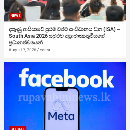
NEWS
දකුණු ආසියාවේ ප්‍රථම වරට සංවිධානය වන (ISA) –
South Asia 2026 සමුළුව අග්‍රාමාත්‍යතුමියගේ
ප්‍රධානත්වයෙන්
August 7, 2026
editor
GLOBAL