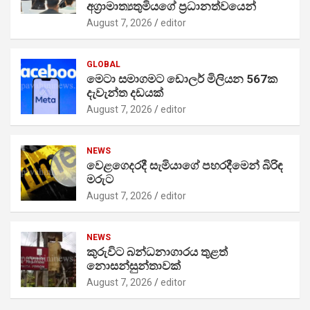
අග්‍රාමාත්‍යතුමියගේ ප්‍රධානත්වයෙන්
August 7, 2026
editor
GLOBAL
මෙටා සමාගමට ඩොලර් මිලියන 567ක
දැවැන්ත දඩයක්
August 7, 2026
editor
NEWS
වෙළගෙදරදී සැමියාගේ පහරදීමෙන් බිරිඳ
මරුට
August 7, 2026
editor
NEWS
කුරුවිට බන්ධනාගාරය තුළත්
නොසන්සුන්තාවක්
August 7, 2026
editor