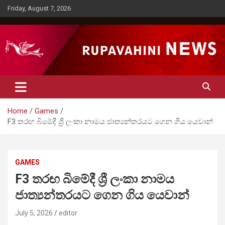
Skip
Friday, August 7, 2026
to
content
Rupavahini News
Home
Games
F3 තරඟ බිමේදී ශ්‍රී ලංකා නාමය ජාත්‍යන්තරයට ගෙන ගිය යෙවාන්
GAMES
F3 තරඟ බිමේදී ශ්‍රී ලංකා නාමය
ජාත්‍යන්තරයට ගෙන ගිය යෙවාන්
July 5, 2026
editor