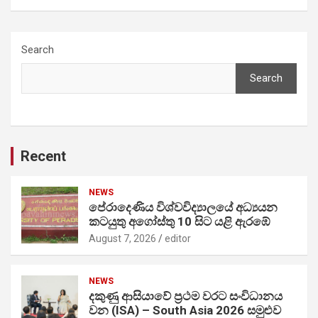
Search
Search
Recent
NEWS
පේරාදෙණිය විශ්වවිද්‍යාලයේ අධ්‍යයන
කටයුතු අගෝස්තු 10 සිට යළි ඇරඹේ
August 7, 2026
editor
NEWS
දකුණු ආසියාවේ ප්‍රථම වරට සංවිධානය
වන (ISA) – South Asia 2026 සමුළුව