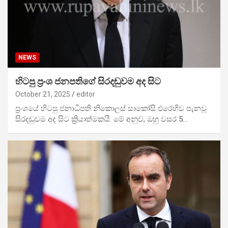
NEWS
හිටපු ප්‍රංශ ජනපතිගේ සිරදඬුවම අද සිට
October 21, 2025
editor
ප්‍රංශයේ හිටපු ජනාධිපති නිකො‍ලස් සාකෝසි එරෙහිව පැනවූ
සිරදඬුවම අද සිට ක්‍රියාත්මකයි. මේ අනුව, ඔහු වසර 5…