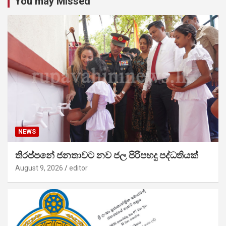
You may Missed
NEWS
තිරප්පනේ ජනතාවට නව ජල පිරිපහදු පද්ධතියක්
August 9, 2026
editor