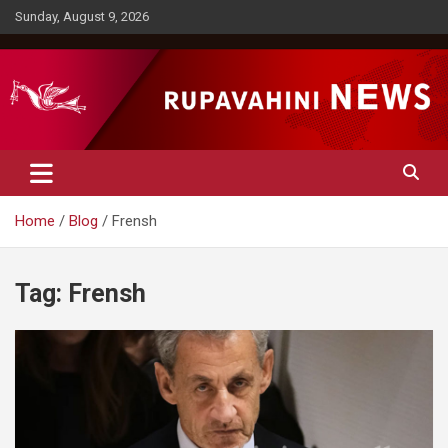
Skip
Sunday, August 9, 2026
to
content
Rupavahini News
Home
Blog
Frensh
Tag:
Frensh