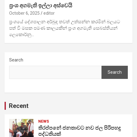
ප්‍රංශ අගමැති ඉල්ලා අස්වෙයි
October 6, 2025
editor
ප්‍රංශයේ දේශපාලන අර්බුද තවත් උත්සන්න කරමින් බලයට
පත් වී මසක පමණ කාලයකින් ප්‍රංශ අගමැති සෙබස්තියන්
ලෙකොර්නු…
Search
Search
Recent
NEWS
තිරප්පනේ ජනතාවට නව ජල පිරිපහදු
පද්ධතියක්