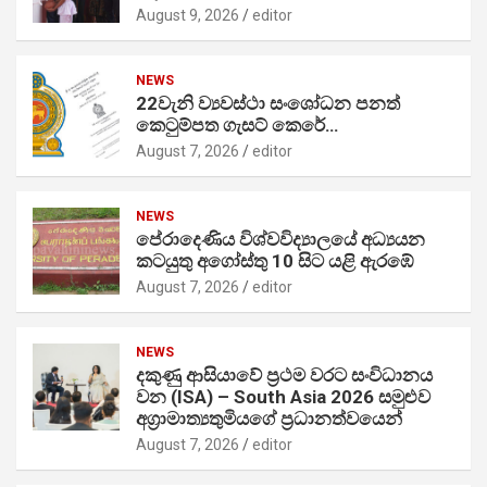
August 9, 2026
editor
NEWS
22වැනි ව්‍යවස්ථා සංශෝධන පනත්
කෙටුම්පත ගැසට් කෙරේ…
August 7, 2026
editor
NEWS
පේරාදෙණිය විශ්වවිද්‍යාලයේ අධ්‍යයන
කටයුතු අගෝස්තු 10 සිට යළි ඇරඹේ
August 7, 2026
editor
NEWS
දකුණු ආසියාවේ ප්‍රථම වරට සංවිධානය
වන (ISA) – South Asia 2026 සමුළුව
අග්‍රාමාත්‍යතුමියගේ ප්‍රධානත්වයෙන්
August 7, 2026
editor