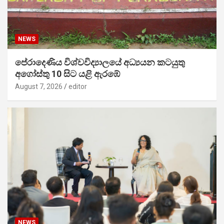
NEWS
පේරාදෙණිය විශ්වවිද්‍යාලයේ අධ්‍යයන කටයුතු
අගෝස්තු 10 සිට යළි ඇරඹේ
August 7, 2026
editor
NEWS