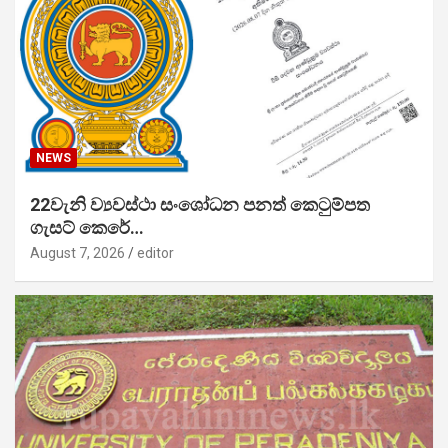
NEWS
22වැනි ව්‍යවස්ථා සංශෝධන පනත් කෙටුම්පත
ගැසට් කෙරේ…
August 7, 2026
editor