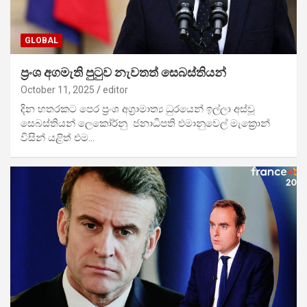
GLOBAL
ප්‍රංශ අගමැති පුටුව නැවතත් සෙබස්තියන්
October 11, 2025
editor
දින හතරකට පෙර ප්‍රංශ අග්‍රාමාත්‍ය ධුරයෙන් ඉල්ලා අස්වූ
සෙබස්තියන් ලෙකෝර්නු ජනාධිපති එමානුවෙල් මැක්‍රොන්
විසින් යළිත් එම…