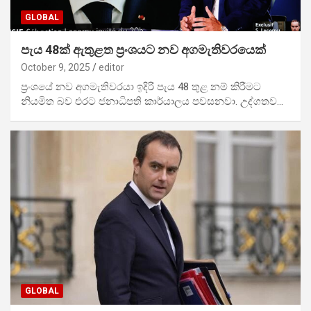
GLOBAL
පැය 48ක් ඇතුළත ප්‍රංශයට නව අගමැතිවරයෙක්
October 9, 2025
editor
ප්‍රංශයේ නව අගමැතිවරයා ඉදිරි පැය 48 තුළ නම් කිරීමට
නියමිත බව එරට ජනාධිපති කාර්යාලය පවසනවා. උද්ගතව…
GLOBAL