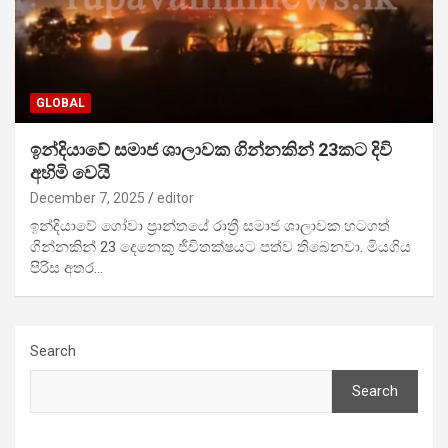
GLOBAL
ඉන්දියාවේ සමාජ ශාලාවක ගින්නකින් 23කට දිවි
අහිමි වෙයි
December 7, 2025
editor
ඉන්දියාවේ ගෝවා ප්‍රාන්තයේ රාත්‍රී සමාජ ශාලාවක හටගත්
ගින්නකින් 23 දෙනෙකු ජීවිතක්ෂයට පත්ව තිබෙනවා. මියගිය
පිරිස අතර…
Search
Search