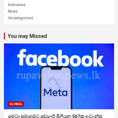
Interviews
News
Uncategorized
You may Missed
GLOBAL
මෙටා සමාගමට ඩොලර් මිලියන 567ක දැවැන්ත