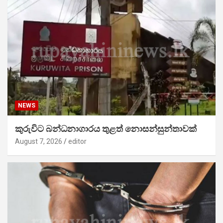
NEWS
කුරුවිට බන්ධනාගාරය තුළත් නොසන්සුන්තාවක්
August 7, 2026
editor