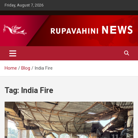
Skip
Friday, August 7, 2026
to
content
Rupavahini News
Home
Blog
India Fire
Tag:
India Fire