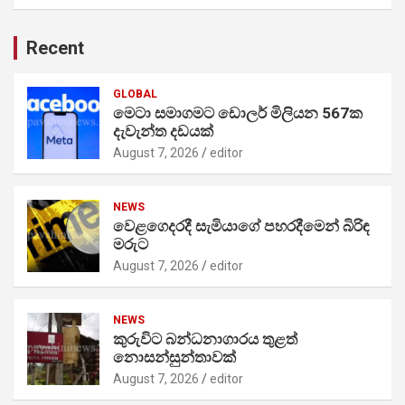
Recent
GLOBAL
මෙටා සමාගමට ඩොලර් මිලියන 567ක
දැවැන්ත දඩයක්
August 7, 2026
editor
NEWS
වෙළගෙදරදී සැමියාගේ පහරදීමෙන් බිරිඳ
මරුට
August 7, 2026
editor
NEWS
කුරුවිට බන්ධනාගාරය තුළත්
නොසන්සුන්තාවක්
August 7, 2026
editor