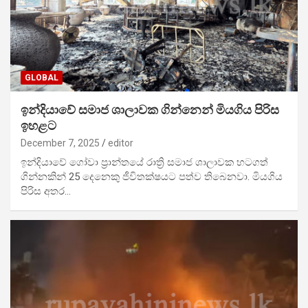
GLOBAL
ඉන්දියාවේ සමාජ ශාලාවක ගින්නෙන් මියගිය පිරිස
ඉහළට
December 7, 2025
editor
ඉන්දියාවේ ගෝවා ප්‍රාන්තයේ රාත්‍රි සමාජ ශාලාවක හටගත්
ගින්නකින් 25 දෙනෙකු ජීවිතක්ෂයට පත්ව තිබෙනවා. මියගිය
පිරිස අතර…