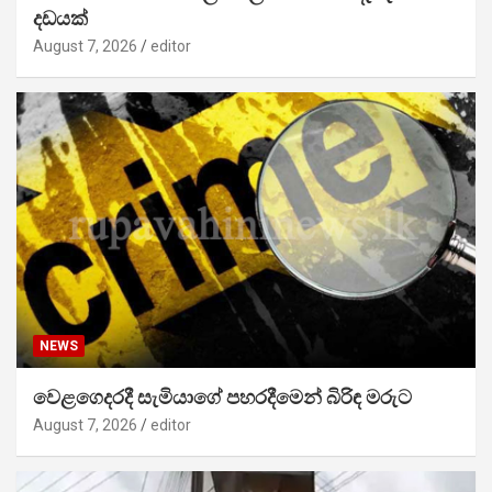
දඩයක්
August 7, 2026
editor
NEWS
වෙළගෙදරදී සැමියාගේ පහරදීමෙන් බිරිඳ මරුට
August 7, 2026
editor